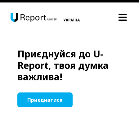
УКРАЇНА
Приєднуйся до U-
Report, твоя думка
важлива!
Приєднатися