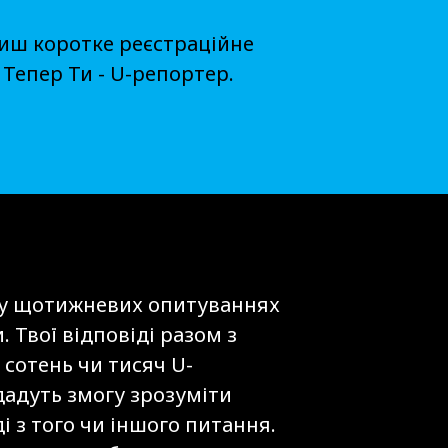
иш коротке реєстраційне
Тепер Ти - U-репортер.
 у щотижневих опитуваннях
и. Твої відповіді разом з
 сотень чи тисяч U-
дадуть змогу зрозуміти
 з того чи іншого питання.