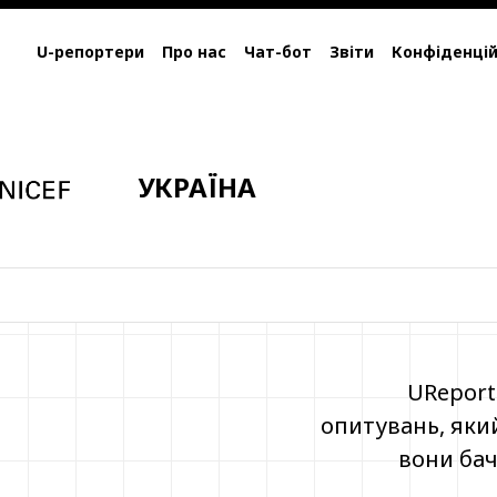
U-репортери
Про нас
Чат-бот
Звіти
Конфіденцій
УКРАЇНА
UReport
я
опитувань, який
вони бач