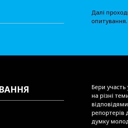
Далі проход
опитування. 
Бери участь
ВАННЯ
на різні тем
відповідями
репортерів 
думку молоді