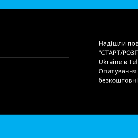
Надішли пов
"СТАРТ/РОЗП
Ukraine в Te
Опитування U
безкоштовні 