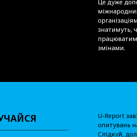
Це дуже доп
міжнародни
організація
знатимуть, 
працюватим
змінами.
U-Report за
ЛУЧАЙСЯ
опитувань на
Слідкуй, дол