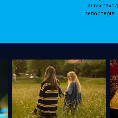
наших захода
репортерів!