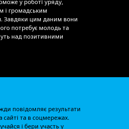
оможе у роботі уряду,
м і громадським
м. Завдяки цим даним вони
чого потребує молодь та
уть над позитивними
вжди повідомляє результати
 сайті та в соцмережах.
учайся і бери участь у