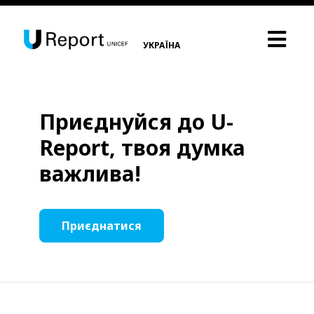
УКРАЇНА
Приєднуйся до U-
Report, твоя думка
важлива!
Приєднатися