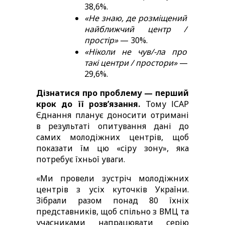
38,6%.
«Не знаю, де розміщений 
найближчий центр / 
простір» 
— 30%.
«Ніколи не чув/-ла про 
такі центри / простори»
 — 
29,6%.
Дізнатися про проблему — перший 
крок до її розвʼязання. 
Тому ІСАР 
Єднання планує доносити отримані 
в результаті опитування дані до 
самих молодіжних центрів, щоб 
показати їм цю «сіру зону», яка 
потребує їхньої уваги. 
«Ми провели зустріч молодіжних 
центрів з усіх куточків України. 
Зібрали разом понад 80 їхніх 
представників, щоб спільно з ВМЦ та 
учасниками напрацювати серію 