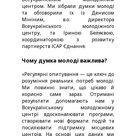
центром. Ми зібрали думки молоді 
та обговорили їх із Денисом 
Мініним, в.о. директора 
Всеукраїнського молодіжного 
центру, та Іриною Беляєвою, 
координаторкою з розвитку 
партнерств ІСАР Єднання. 
Чому думка молоді важлива? 
«Регулярні опитування — це ключ до 
розуміння реальних потреб молоді. 
Ми повинні знати, що цікаво й 
корисно саме зараз. Отримані 
результати допомагають нам у 
Всеукраїнському молодіжному 
центрі вдосконалювати програми, 
створювати нові формати подій та 
посилювати підтримку місцевих 
центрів. На основі цих даних ми 