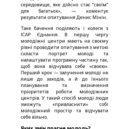
середовище, яке дійсно стає “своїм” 
для багатьох», — коментує 
результати опитування Денис Мінін.
Таке бачення поділяють і колеги з 
ІСАР Єднання. В першу чергу 
молодіжні центри мають на своєму 
рівні проводити опитування з метою 
скласти портрет молоді та 
налаштувати програмну частину так, 
щоб вона відчувала себе «своєю». 
Перший крок — залучення молоді не 
лише до заходів, а й до їхнього 
планування та визначення 
пріоритетів роботи молодіжних 
центрів. У такий спосіб молоді люди 
зможуть «привласнити» собі 
молодіжний простір та відчувати 
себе вільно.
Яких змін прагне молодь? 