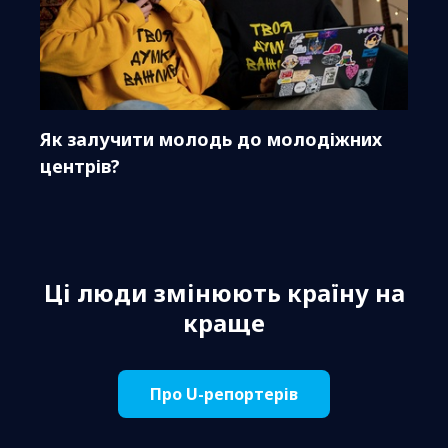
Як залучити молодь до молодіжних
центрів?
Ці люди змінюють країну на
краще
Про U-репортерів