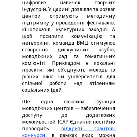
цифрових навичок, творчих 
індустрій. У царині дозвілля та розваг 
центри отримують методичну 
підтримку у проведенні фестивалів, 
кінопоказів, культурних заходів. А 
щоб посилити комунікацію та 
нетворкінг, команда ВМЦ стимулює 
створення дискусійних клубів, 
молодіжних рад та тематичних 
ком’юніті. Прикладом є локальні 
проєкти, які об’єднують молодь із 
різних шкіл чи університетів для 
спільної роботи над втіленням 
соціальних ідей.
Ще одна важлива функція 
молодіжних центрів — забезпечення 
доступу до додаткових 
можливостей. ІСАР Єднання постійно 
проводить 
відкриті грантові 
конкурси,
 в рамках яких можна 