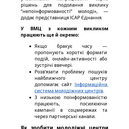
рішень для подолання виклику 
“непоінформованості” молоді», — 
додає представниця ІСАР Єднання. 
У ВМЦ з кожним викликом 
працюють ще й окремо: 
Якщо бракує часу — 
пропонують короткі формати 
подій, онлайн-активності або 
зустрічі ввечері. 
Розв’язати проблему пошуків 
найближчого центру 
допомагає сайт 
Інформаційна 
система молодіжних центрів
.
З низькою поінформованістю 
працюють, посилюючи 
кампанії в соцмережах та 
через партнерські канали. 
Як зробити молодіжні центри 