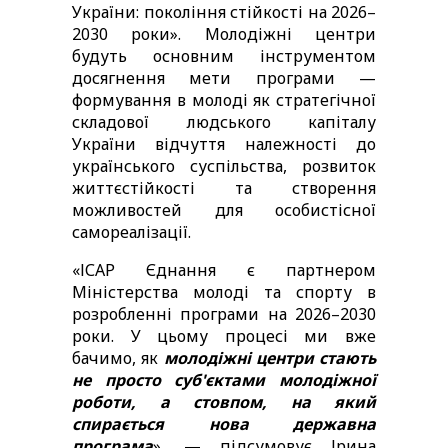
України: покоління стійкості на 2026
–
2030 роки». Молодіжні центри 
будуть основним інструментом 
досягнення мети програми — 
формування в молоді як стратегічної 
складової людського капіталу 
України відчуття належності до 
українського суспільства, розвиток 
життєстійкості та створення 
можливостей для особистісної 
самореалізації.
«ІСАР Єднання є партнером 
Міністерства молоді та спорту в 
розробленні програми на 2026
–
2030 
роки. У цьому процесі ми вже 
бачимо, як 
молодіжні центри стають 
не просто суб'єктами молодіжної 
роботи, а стовпом, на який 
спирається нова державна 
програма
», — підсумовує Ірина 