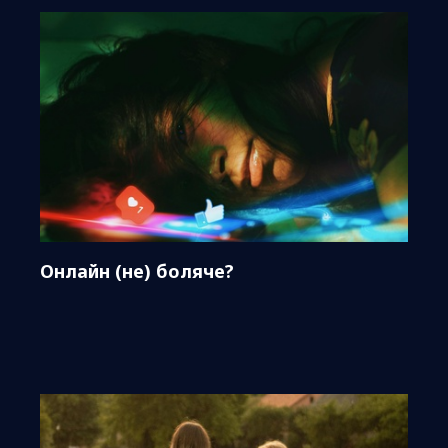
Онлайн (не) боляче?