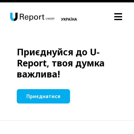
УКРАЇНА
Приєднуйся до U-
Report, твоя думка
важлива!
Приєднатися