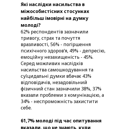
Які наслідки насильства в
міжособистісних стосунках
найбільш імовірні на думку
молоді?
62% респондентів зазначили
тривогу, страх та почуття
вразливості, 56% - погіршення
психічного здоровʼя, 49% - депресію,
емоційну незахищеність - 45%.
Серед можливих наслідків
насильства самошкодування та
суїцидальні думки вбачає 43%
відповідачів, незадовільний
фізичний стан зазначили 38%, 37%
вказали проблеми з комунікацією, а
34% - неспроможність захистити
себе.
61,7% молоді під час опитування
вказали, що не знають, куди