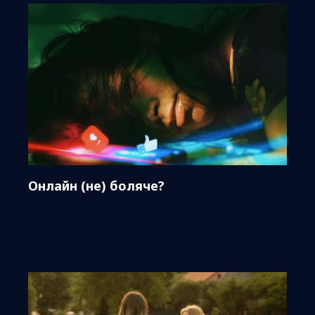
Онлайн (не) боляче?