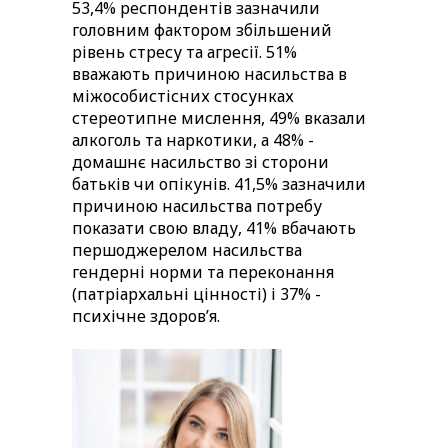
53,4% респондентів зазначили
головним фактором збільшений
рівень стресу та агресії. 51%
вважають причиною насильства в
міжособистісних стосунках
стереотипне мислення, 49% вказали
алкоголь та наркотики, а 48% -
домашнє насильство зі сторони
батьків чи опікунів. 41,5% зазначили
причиною насильства потребу
показати свою владу, 41% вбачають
першоджерелом насильства
гендерні норми та переконання
(патріархальні цінності) і 37% -
психічне здоровʼя.