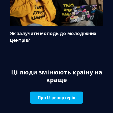
Як залучити молодь до молодіжних
центрів?
Ці люди змінюють країну на
краще
Про U-репортерів