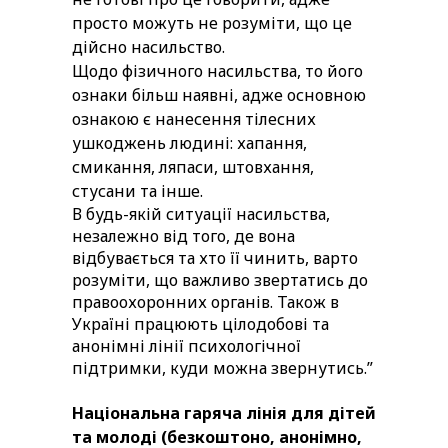
просто можуть не розуміти, що це
дійсно насильство.
Щодо фізичного насильства, то його
ознаки більш наявні, адже основною
ознакою є нанесення тілесних
ушкоджень людині: хапання,
смикання, ляпаси, штовхання,
стусани та інше.
В будь-якій ситуації насильства,
незалежно від того, де вона
відбувається та хто її чинить, варто
розуміти, що важливо звертатись до
правоохоронних органів. Також в
Україні працюють цілодобові та
анонімні лінії психологічної
підтримки, куди можна звернутись.”
Національна гаряча лінія для дітей
та молоді (безкоштоно, анонімно,