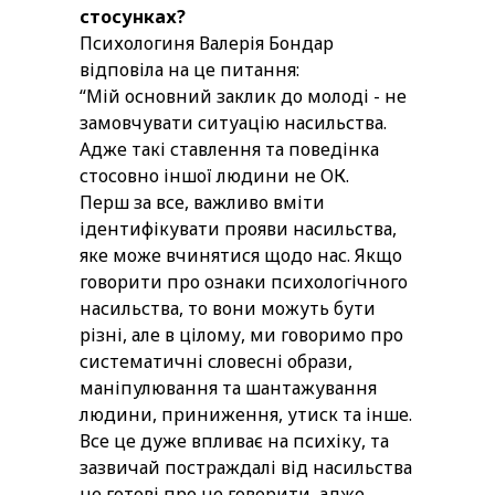
стосунках?
Психологиня Валерія Бондар
відповіла на це питання:
“Мій основний заклик до молоді - не
замовчувати ситуацію насильства.
Адже такі ставлення та поведінка
стосовно іншої людини не ОК.
Перш за все, важливо вміти
ідентифікувати прояви насильства,
яке може вчинятися щодо нас. Якщо
говорити про ознаки психологічного
насильства, то вони можуть бути
різні, але в цілому, ми говоримо про
систематичні словесні образи,
маніпулювання та шантажування
людини, приниження, утиск та інше.
Все це дуже впливає на психіку, та
зазвичай постраждалі від насильства
не готові про це говорити, адже