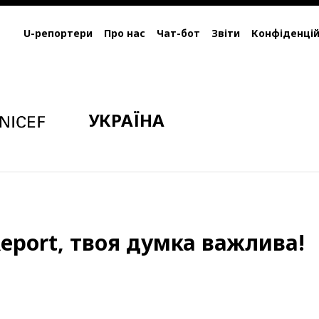
U-репортери
Про нас
Чат-бот
Звіти
Конфіденцій
УКРАЇНА
eport, твоя думка важлива!