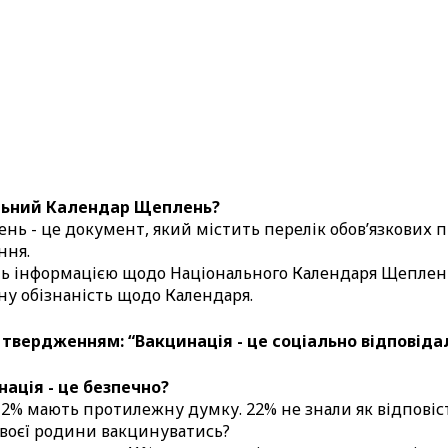
альний Календар Щеплень?
ь - це документ, який містить перелік обовʼязкових 
ння.
ь інформацією щодо Національного Календаря Щеплень
ну обізнаність щодо Календаря.
 з твердженням: “Вакцинація - це соціально відповідал
ація - це безпечно?
12% мають протилежну думку. 22% не знали як відповіс
 своєї родини вакцинуватись?