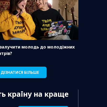
 залучити молодь до молодіжних
нтрів?
ДІЗНАТИСЯ БІЛЬШЕ
ь країну на краще