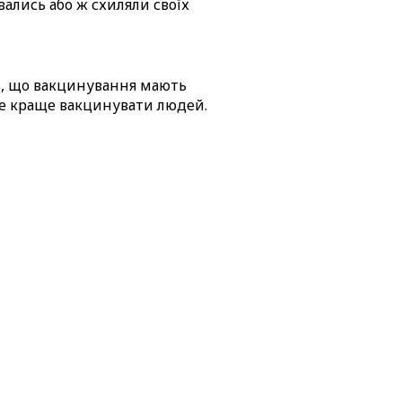
вались або ж схиляли своїх
ь, що вакцинування мають
 де краще вакцинувати людей.