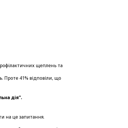
профілактичних щеплень та
. Проте 41% відповіли, що
ьна дія”.
ти на це запитання.