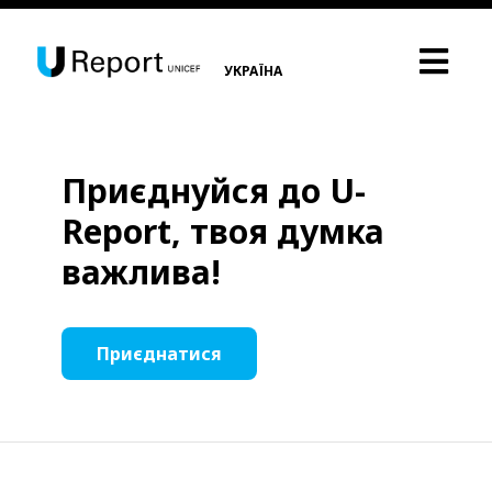
УКРАЇНА
Приєднуйся до U-
Report, твоя думка
важлива!
Приєднатися