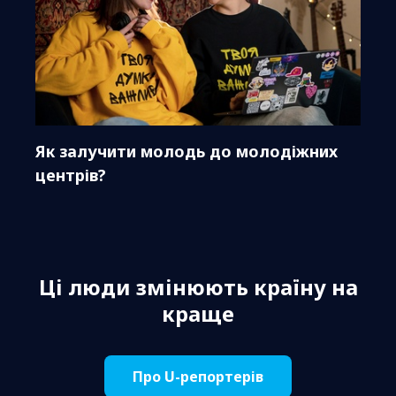
Як залучити молодь до молодіжних
центрів?
Ці люди змінюють країну на
краще
Про U-репортерів