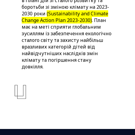
в Плані дій зі сталого розвитку та
боротьби зі зміною клімату на 2023-
2030 роки
(
Sustainability and Climate
Change Action Plan 2023-2030
)
. План
має на меті сприяти глобальним
зусиллям із забезпечення екологічно
сталого світу та захисту найбільш
вразливих категорій дітей від
найвідчутніших наслідків змін
клімату та погіршення стану
довкілля.