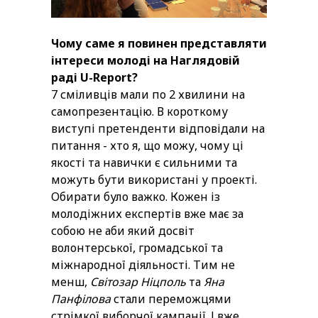
Чому саме я повинен представляти
інтереси молоді на Наглядовій
раді U-Report?
7 сміливців мали по 2 хвилини на
самопрезентацію. В короткому
виступі претенденти відповідали на
питання - хто я, що можу, чому ці
якості та навички є сильними та
можуть бути використані у проекті.
Обирати було важко. Кожен із
молодіжних експертів вже має за
собою не аби який досвіт
волонтерської, громадської та
міжнародної діяльності. Тим не
менш,
Світозар Ніцполь
та
Яна
Панфілова
стали переможцями
стрімкої виборчої кампанії. І вже