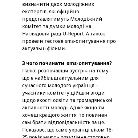
визначити двох молодіжних
експертів, які офіційно
представлятимуть Молодіжний
комітет та думки молоді на
Наглядовій раді U-Report. А також
провели тестове sms-опитування про
актуальні фільми.
З чого починати
sms
-опитування?
Палко розпочавши зустріч на тему -
що є найбільш актуальним для
сучасного молодого українця –
учасники комітету дійшли згоди
щодо якості освіти та громадянської
активності молоді. Адже якщо ти
хочеш кращого життя, то повинен
сам брати відповідальність за це.
Показово, що саме українці віком 18-
25 років мають розуміння стосовно