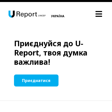
УКРАЇНА
Приєднуйся до U-
Report, твоя думка
важлива!
Приєднатися