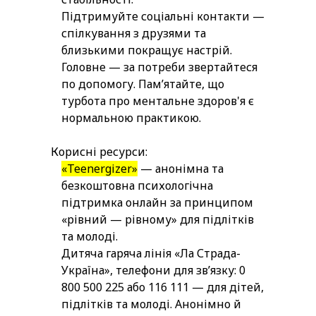
Підтримуйте соціальні контакти —
спілкування з друзями та
близькими покращує настрій.
Головне — за потреби звертайтеся
по допомогу. Пам’ятайте, що
турбота про ментальне здоров'я є
нормальною практикою.
Корисні ресурси:
«Teenergizer»
— анонімна та
безкоштовна психологічна
підтримка онлайн за принципом
«рівний — рівному» для підлітків
та молоді
.
Дитяча гаряча лінія «Ла Страда-
Україна», телефони для зв’язку: 0
800 500 225 або 116 111 — для дітей,
підлітків та молоді. Анонімно й