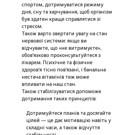
спортом, дотримуватися режиму
дня, сну та харчування, щоб організм
був здатен краще справлятися зі
стресом.
Також варто звертати увагу на стан
нервової системи: якщо ви
відчуваєте, що «не витримуєте»,
обовʼязково проконсультуйтеся з
лікарем. Психічне та фізичне
здоровʼя тісно повʼязані, і банальна
нестача вітамінів теж може
впливати на наш стан.
Також стабілізуватися допоможе
дотримання таких принципів:
Дотримуйтеся планів та досягайте
цілей — це дає мотивацію навіть у
складні часи, а також відчуття
стабільності.