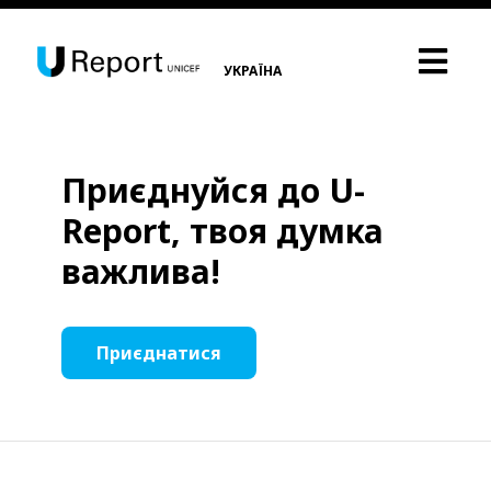
УКРАЇНА
Приєднуйся до U-
Report, твоя думка
важлива!
Приєднатися