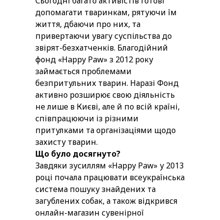
Сьогодні багато активістів готові
допомагати тваринкам, рятуючи їм
життя, дбаючи про них, та
привертаючи увагу суспільства до
звірят-безхатченків. Благодійний
фонд «Happy Paw» з 2012 року
займається проблемами
безпритульних тварин. Наразі Фонд
активно розширює свою діяльність
не лише в Києві, але й по всій країні,
співпрацюючи із різними
притулками та організаціями щодо
захисту тварин.
Що було досягнуто?
Завдяки зусиллям «Happy Paw» у 2013
році почала працювати всеукраїнська
система пошуку знайдених та
загублених собак, а також відкрився
онлайн-магазин сувенірної