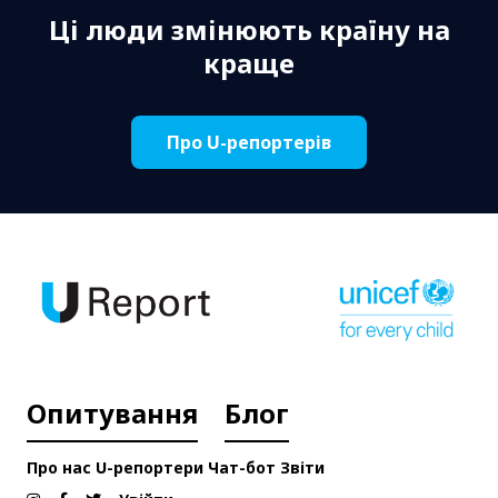
Ці люди змінюють країну на
краще
Про U-репортерів
Опитування
Блог
Про нас
U-репортери
Чат-бот
Звіти