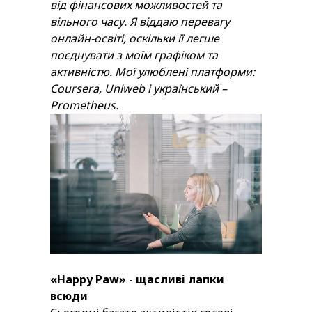
від фінансових можливостей та
вільного часу. Я віддаю перевагу
онлайн-освіті, оскільки її легше
поєднувати з моїм графіком та
активністю. Мої улюблені платформи:
C
oursera
,
U
niweb
і український –
P
rometheus
.
«Happy Paw» - щасливі лапки
всюди