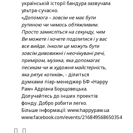
українській історії бандура зазвучала
ультра-сучасно.
«
Допомога – зовсім не має бути
рутиною чи чимось обтяжливим.
Просто замисліться на секунду, чим
Ви можете і хочете поділитися і у вас
все вийде. Інколи це можуть бути
зовсім дивовижні і неочікувані речі,
приміром, музика, яка допомагає
песикам чи ж художня майстерність,
яка рятує котиків
», - ділиться
думками піар-менеджер БФ «Happy
Paw» Адріана Борщовецька.
Долучайтесь до інших проектів
фонду. Добро робити легко.
Більше інформації:
www.happypaw.ua
www.facebook.com/events/216849568650354