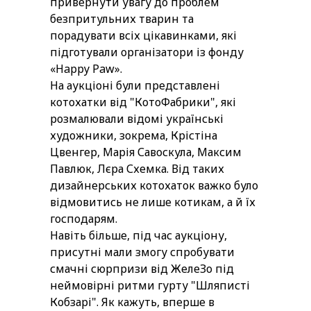
привернути увагу до проблем
безпритульних тварин та
порадувати всіх цікавинками, які
підготували організатори із фонду
«Happy Paw».
На аукціоні були представлені
котохатки від "КотоФабрики", які
розмалювали відомі українські
художники, зокрема, Крістіна
Цвенгер, Марія Савоскула, Максим
Павлюк, Лєра Схемка. Від таких
дизайнерських котохаток важко було
відмовитись не лише котикам, а й їх
господарям.
Навіть більше, під час аукціону,
присутні мали змогу спробувати
смачні сюрпризи від ЖелеЗо під
неймовірні ритми гурту "Шляписті
Кобзарі". Як кажуть, вперше в