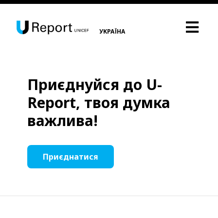
УКРАЇНА
Приєднуйся до U-
Report, твоя думка
важлива!
Приєднатися