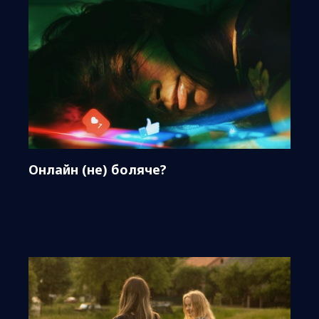
Онлайн (не) боляче?