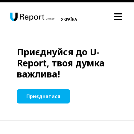
УКРАЇНА
Приєднуйся до U-
Report, твоя думка
важлива!
Приєднатися