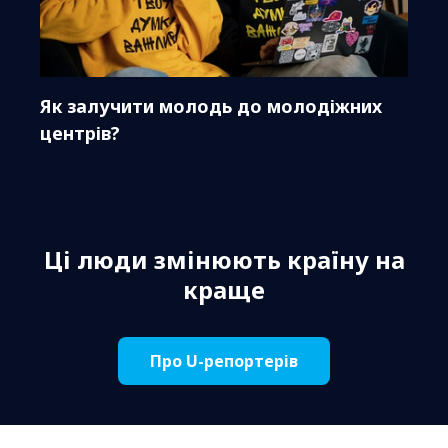
Як залучити молодь до молодіжних
центрів?
Ці люди змінюють країну на
краще
Про U-репортерів