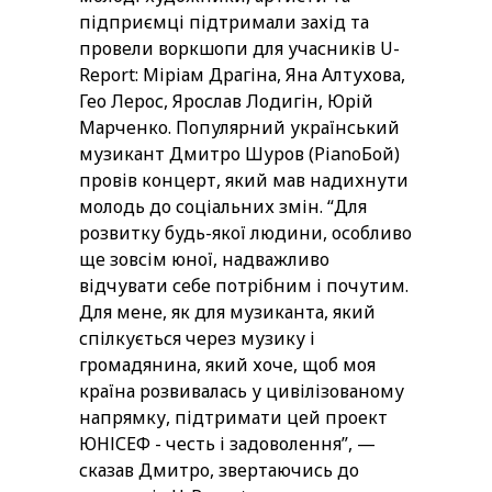
підприємці підтримали захід та
провели воркшопи для учасників U-
Report: Міріам Драгіна, Яна Алтухова,
Гео Лерос, Ярослав Лодигін, Юрій
Марченко. Популярний український
музикант Дмитро Шуров (PianoБой)
провів концерт, який мав надихнути
молодь до соціальних змін. “Для
розвитку будь-якої людини, особливо
ще зовсім юної, надважливо
відчувати себе потрібним і почутим.
Для мене, як для музиканта, який
спілкується через музику і
громадянина, який хоче, щоб моя
країна розвивалась у цивілізованому
напрямку, підтримати цей проект
ЮНІСЕФ - честь і задоволення”, —
сказав Дмитро, звертаючись до