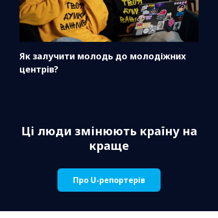
Як залучити молодь до молодіжних
центрів?
Ці люди змінюють країну на
краще
Про U-репортерів