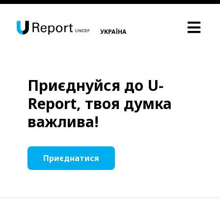
УКРАЇНА
Приєднуйся до U-
Report, твоя думка
важлива!
Приєднатися