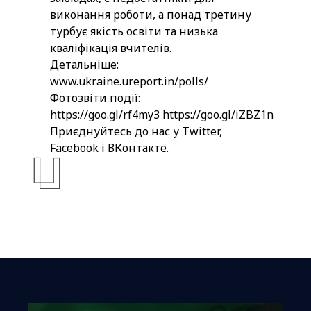
виконання роботи, а понад третину
турбує якість освіти та низька
кваліфікація вчителів.
Детальніше:
www.ukraine.ureport.in/polls/
Фотозвіти події:
https://goo.gl/rf4my3
https://goo.gl/iZBZ1n
Приєднуйтесь до нас у
Twitter
,
Facebook
і
ВКонтакте
.