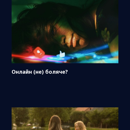
Онлайн (не) боляче?