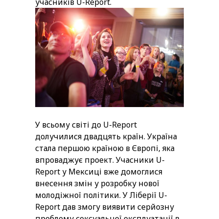
учасників U-Report.
У всьому світі до U-Report
долучилися двадцять країн. Україна
стала першою країною в Європі, яка
впроваджує проект. Учасники U-
Report у Мексиці вже домоглися
внесення змін у розробку нової
молодіжної політики. У Ліберії U-
Report дав змогу виявити серйозну
проблему сексуальної експлуатації в