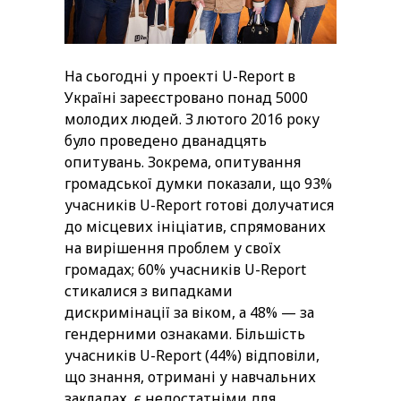
На сьогодні у проекті U-Report в
Україні зареєстровано понад 5000
молодих людей. З лютого 2016 року
було проведено дванадцять
опитувань. Зокрема, опитування
громадської думки показали, що 93%
учасників U-Report готові долучатися
до місцевих ініціатив, спрямованих
на вирішення проблем у своїх
громадах; 60% учасників U-Report
стикалися з випадками
дискримінації за віком, а 48% — за
гендерними ознаками. Більшість
учасників U-Report (44%) відповіли,
що знання, отримані у навчальних
закладах, є недостатніми для