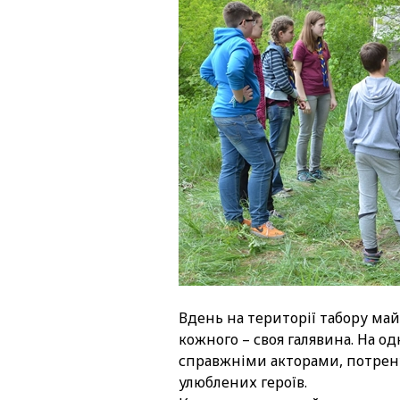
Вдень на території табору ма
кожного – своя галявина. На од
справжніми акторами, потрену
улюблених героїв.