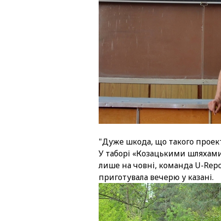
"Дуже шкода, що такого проекту
У таборі «Козацькими шляхами
лише на човні, команда U-Repo
приготувала вечерю у казані.