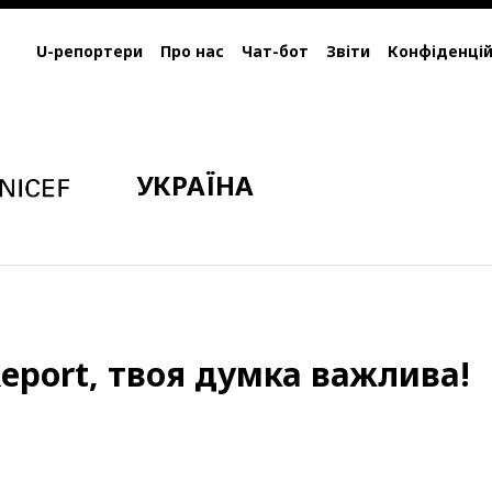
U-репортери
Про нас
Чат-бот
Звіти
Конфіденцій
УКРАЇНА
eport, твоя думка важлива!