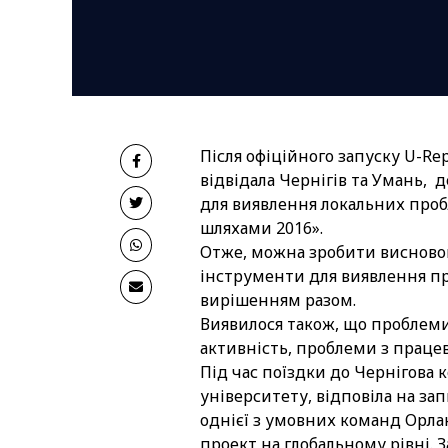
Після офіційного запуску U-Re
відвідала Чернігів та Умань, 
для виявлення локальних пробл
шляхами 2016».
Отже, можна зробити висновок
інструменти для виявлення пр
вирішенням разом.
Виявилося також, що проблеми,
активність, проблеми з праце
Під час поїздки до Чернігова 
університету, відповіла на з
однієї з умовних команд Орла
проект на глобальному рівні. 