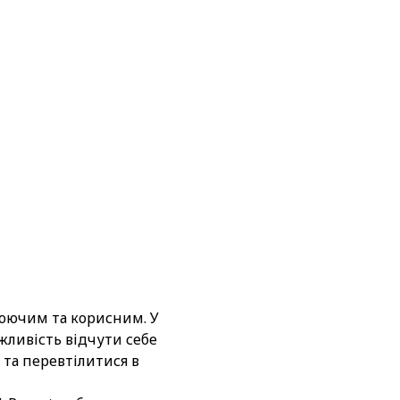
люючим та корисним. У
ожливість відчути себе
та перевтілитися в