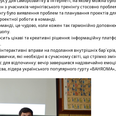
рсу для саморозвитку в Інтернеті, на якому можна бул
н з учасників чернігівського тренінгу стосовно пробле
у було виявлення проблем та планування проектів для 
роектної роботи в команді.
манді, це чудово, коли кожен так гармонійно доповнює 
шопу.
ить цікаві та креативні рішення: інформаційну платфо
.
інтерактивні вправи на подолання внутрішніх бар`єрів
авички, які необхідні в сучасному світі, що стрімко змі
час для відпочинку: вечір завершився надзвичайно ем
ва, лідера українського популярного гурту «BAHROMA»,