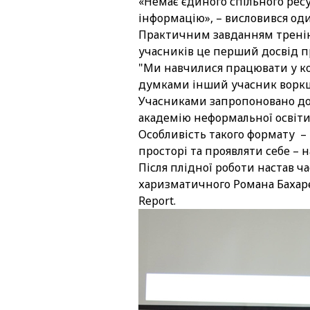
«Немає єдиного спільного ресу
інформацію», – висловився оди
Практичним завданням тренінг
учасників це перший досвід п
"Ми навчилися працювати у ко
думками інший учасник ворк
Учасниками запропоновано дос
академію неформальної освіти
Особливість такого формату – 
просторі та проявляти себе – н
Після плідної роботи настав 
харизматичного Романа Бахарє
Report.