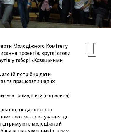
ксперти Молодіжного Комітету
исання проектів, круглі столи
аутів у таборі «Козацькими
 але їй потрібно дати
ва та працювати над їх
низька громадська (соціальна)
нального педагогічного
опомогою смс-голосування до
кі підтримують молодіжний
 більше шанувальників, ніж у