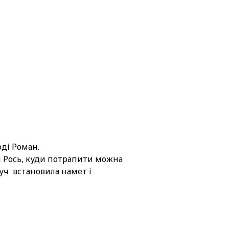
оді Роман.
и Рось, куди потрапити можна
руч встановила намет і