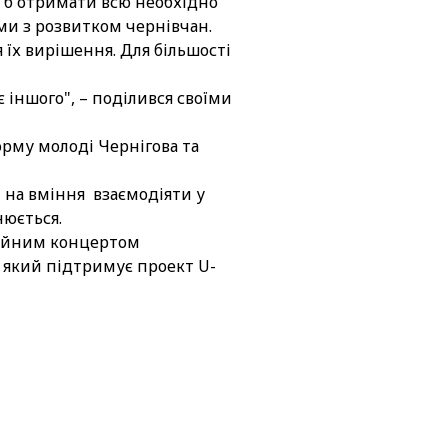
о б отримати всю необхідно
ми з розвитком чернівчан.
їх вирішення. Для більшості
іншого", – поділився своїми
рму молоді Чернігова та
, на вміння взаємодіяти у
нюється.
оційним концертом
 який підтримує проект U-