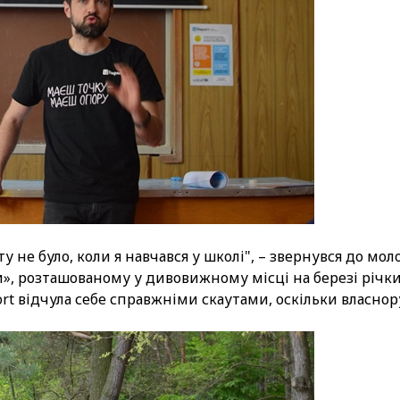
 не було, коли я навчався у школі", – звернувся до мол
», розташованому у дивовижному місці на березі річк
rt відчула себе справжніми скаутами, оскільки власно