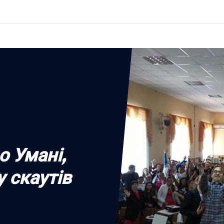
о Умані,
у скаутів