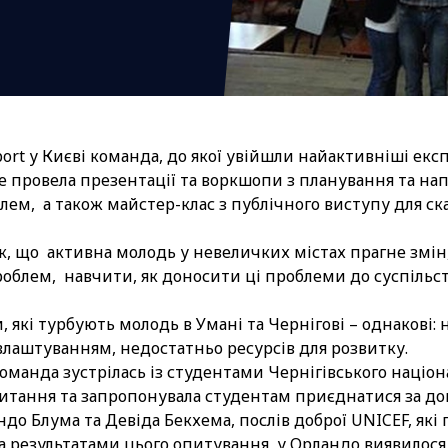
port у Києві команда, до якої увійшли найактивніші е
де провела презентації та воркшопи з планування та нап
ем, а також майстер-клас з публічного виступу для ск
, що активна молодь у невеличких містах прагне змін,
облем, навчити, як доносити ці проблеми до суспільст
 які турбують молодь в Умані та Чернігові – однакові: 
влаштуванням, недостатньо ресурсів для розвитку.
команда зустрілась із студентами Чернігівського націо
апитання та запропонувала студентам приєднатися за д
ндо Блума та Девіда Бекхема, послів доброї UNICEF, я
За результатами цього опитування, у Орландо виявилося