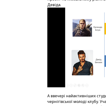
Девіда.
А ввечері найактивніших студе
чернігівської молоді клубу. 