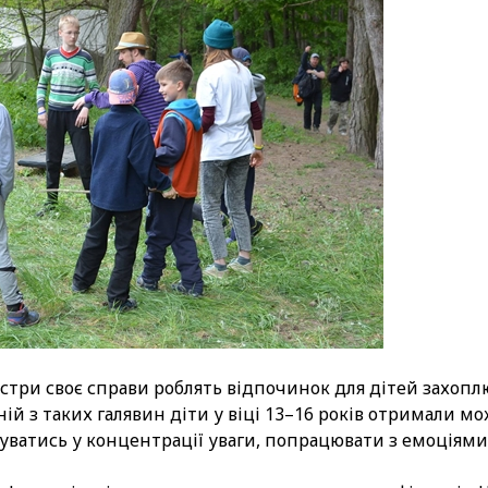
йстри своє справи роблять відпочинок для дітей захоп
ній з таких галявин діти у віці 13–16 років отримали м
ватись у концентрації уваги, попрацювати з емоціями 