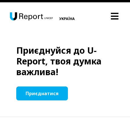
УКРАЇНА
Приєднуйся до U-
Report, твоя думка
важлива!
Приєднатися