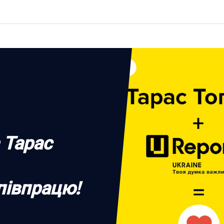
 Тарас
півпрацю!