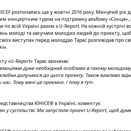
ICEF розпочалась ще у жовтні 2016 року. Минулий рік д
им концертним туром на підтримку альбому «Сонце», 
и по всій Україні разом з U-Report. На кожній зустрічі 
ань молоді та залучали молодих людей до проекту, що
У своїх виступах перед молоддю Тарас розповідав про св
ін.
ту «U-Report» Тарас зазначає:
 емоціями дуже необхідний особливо в такому молодому 
залюбки долучаюся до цього проекту. Також важливо відмі
 нас. Тому мені це приємно. І тому я тут»
представництва ЮНІСЕФ в Україні, коментує:
ін у суспільстві. Ми запустили проект U-Report, щоб думк