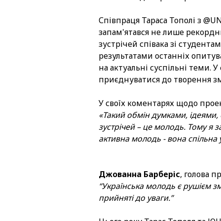
Співпраця Тараса Тополі з @UN
запам'ятався не лише рекордн
зустрічей співака зі студентам
результатами останніх опитув
на актуальні суспільні теми. 
приєднуватися до творення зм
У своїх коментарях щодо проек
«Такий обмін думками, ідеями,
зустрічей – це молодь. Тому я 
активна молодь - вона спільна у
Джованна Барберіс
, голова 
“Українська молодь є рушієм зм
прийняті до уваги.”