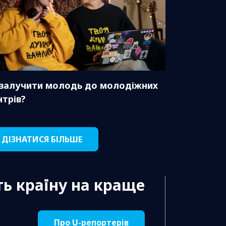
 залучити молодь до молодіжних
нтрів?
ДІЗНАТИСЯ БІЛЬШЕ
ь країну на краще
Про U-репортерів