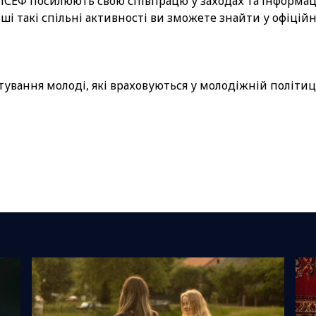
НІСЕФ посилюють свою співпрацю у заходах та інформац
і такі спільні активності ви зможете знайти у офіційни
тування молоді, які враховуються у молодіжній політиц