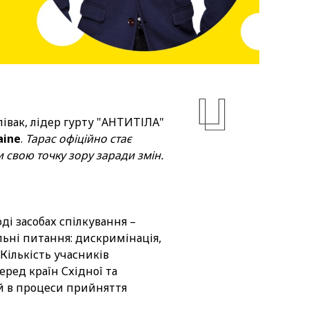
півак, лідер гурту "АНТИТІЛА"
aine
.
Тарас офіційно стає
свою точку зору заради змін.
оді засобах спілкування –
льні питання: дискримінація,
 Кількість учасників
серед країн Східної та
й в процеси прийняття