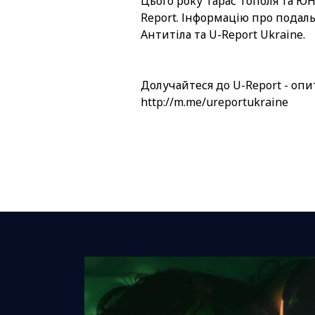
Цього року Тарас Тополя та Ю
Report. Інформацію про подальш
Антитіла та U-Report Ukraine.
Долучайтеся до U-Report - опи
http://m.me/ureportukraine