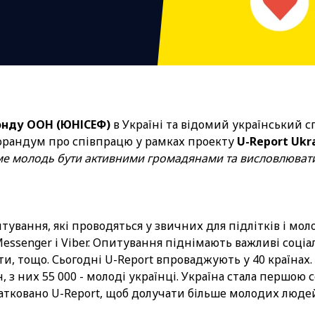
нду ООН (ЮНІСЕФ)
в Україні та відомий український с
рандум про співпрацю у рамках проекту
U-Report Ukr
ме молодь бути активними громадянами та висловлювати 
тування, які проводяться у звичних для підлітків і мол
ssenger і Viber. Опитування піднімають важливі соціа
ти, тощо. Сьогодні U-Report впроваджують у 40 країнах.
н, з них 55 000 - молоді українці. Україна стала першою 
атковано U-Report, щоб долучати більше молодих люде