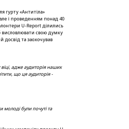
ля гурту «Антитіла»
але і проведенням понад 40
волонтери U-Report ділились
б висловлювати свою думку
ій досвід та заохочував
віці, адже аудиторія наших
тити, що ця аудиторія -
и молоді були почуті та