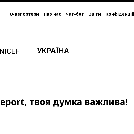
U-репортери
Про нас
Чат-бот
Звіти
Конфіденцій
УКРАЇНА
eport, твоя думка важлива!