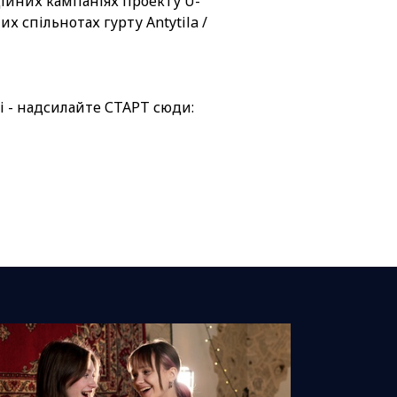
ійних кампаніях проекту U-
х спільнотах гурту Antytila /
і - надсилайте СТАРТ сюди: