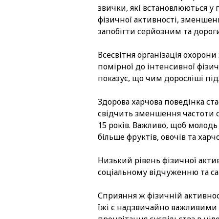
звички, які встановлюються у 
фізичної активності, зменшен
запобігти серйозним та дороги
Всесвітня організація охорон
помірної до інтенсивної фізич
показує, що чим доросліші пі
Здорова харчова поведінка ст
свідчить зменшення частоти сп
15 років. Важливо, щоб молодь
більше фруктів, овочів та харч
Низький рівень фізичної акти
соціальному відчуженню та са
Сприяння ж фізичній активност
їжі є надзвичайно важливими 