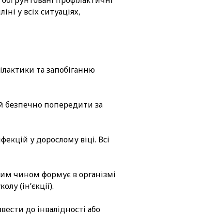
 обґрунтовані профілактичні
і у всіх ситуаціях,
ілактики та запобіганню
 й безпечно попередити за
екцій у дорослому віці. Всі
аким чином формує в організмі
лу (ін’єкції).
вести до інвалідності або