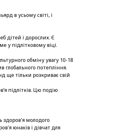
ярд в усьому світі, і
еб дітей і дорослих. Є
е у підлітковому віці.
ультурного обміну увагу 10-18
в глобального потепління.
нд ще тільки розкриває свій
в’я підлітків. Цю подію
ь здоров'я молодого
в'я юнаків і дівчат для