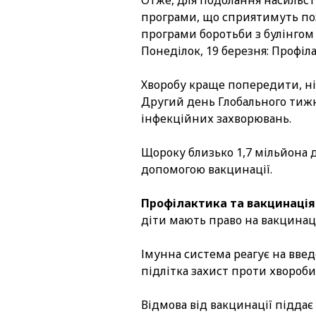
Отже, для подолання насильст
програми, що сприятимуть поз
програми боротьби з булінгом 
Понеділок, 19 березня: Профіл
Хворобу краще попередити, ні
Другий день Глобального тижн
інфекційних захворювань.
Щороку близько 1,7 мільйона 
допомогою вакцинації.
Профілактика та вакцинація
діти мають право на вакцинаці
Імунна система реагує на введ
підлітка захист проти хвороби.
Відмова від вакцинації піддає