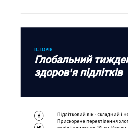
ІСТОРІЯ
Глобальний тижде
здоров'я підлітків
Підлітковий вік - складний і н
Прискорене перевтілення хлоп