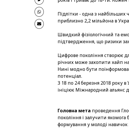
років і триває до 18-ти. Кожен
Підлітки - одна з найбільших ч
приблизно 2,2 мільйона в Укра
Швидкий фізіологічний та емоці
підтвердження, що ризики захв
Цифрове покоління створює для 
річних може захопити хайп на
Нині модно бути поінформован
потенціал.
З 18 по 24 березня 2018 року 
ініціює Міжнародний альянс д
Головна мета
проведення Глоб
покоління і залучити якомога 
формування у молоді навичок 