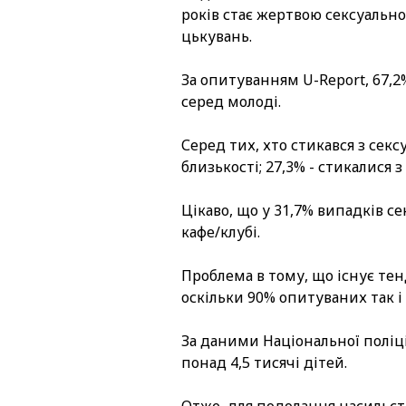
років стає жертвою сексуально
цькувань.
За
опитуванням
U-Report, 67,
серед молоді.
Серед тих, хто стикався з се
близькості; 27,3% - стикалися 
Цікаво, що у 31,7% випадків се
кафе/клубі.
Проблема в тому, що існує те
оскільки 90% опитуваних так і
За даними Національної поліці
понад 4,5 тисячі дітей.