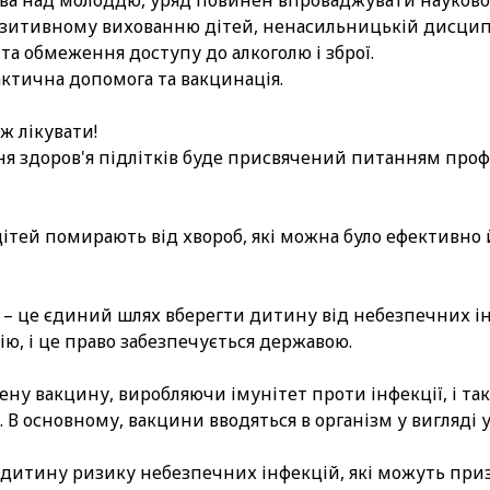
ва над молоддю, уряд повинен впроваджувати науково
итивному вихованню дітей, ненасильницькій дисциплін
та обмеження доступу до алкоголю і зброї.
актична допомога та вакцинація.
ж лікувати!
я здоров'я підлітків буде присвячений питанням проф
дітей помирають від хвороб, які можна було ефективно
– це єдиний шлях вберегти дитину від небезпечних інф
ю, і це право забезпечується державою.
ену вакцину, виробляючи імунітет проти інфекції, і т
 В основному, вакцини вводяться в організм у вигляді уко
 дитину ризику небезпечних інфекцій, які можуть приз