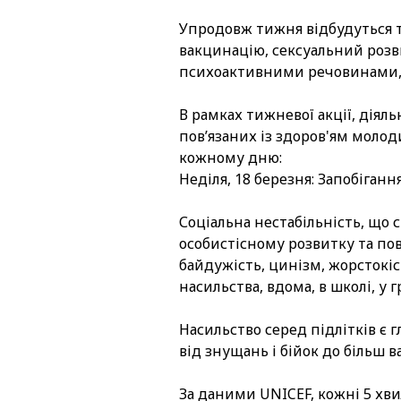
Упродовж тижня відбудуться т
вакцинацію, сексуальний розви
психоактивними речовинами, 
В рамках тижневої акції, діял
пов’язаних із здоров'ям молод
кожному дню:
Неділя, 18 березня: Запобіганн
Соціальна нестабільність, що 
особистісному розвитку та по
байдужість, цинізм, жорстокі
насильства, вдома, в школі, у г
Насильство серед підлітків є
від знущань і бійок до більш 
За даними UNICEF, кожні 5 хви