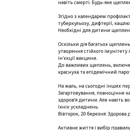
навіть смерті. Будь-яке щеплен
Згідно з календарем профілакт
туберкульозу, дифтерії, кашлюк
Необхідні для дитини щепленн
Оскільки дія багатьох щеплень,
утворення стійкого імунітету
ін'єкції вакцини.
До важливих щеплень, включени
краснуха та епідемічний парот
На жаль, на сьогодні інших п
Загартовування, повноцінне х
здоров’я дитини. Але навіть в
їхніх ускладнень.
Вівторок, 20 березня: Здорова 
Активне життя і вибір правиль