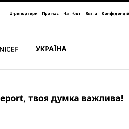
U-репортери
Про нас
Чат-бот
Звіти
Конфіденцій
УКРАЇНА
eport, твоя думка важлива!