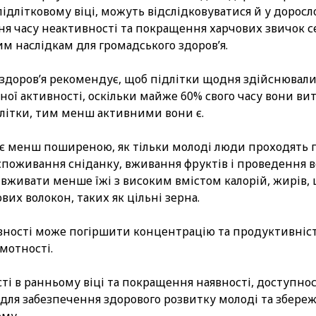
підлітковому віці, можуть відслідковуватися й у доросл
ня часу неактивності та покращення харчових звичок 
м наслідкам для громадського здоров’я.
и здоров’я рекомендує, щоб підлітки щодня здійснюва
ної активності, оскільки майже 60% свого часу вони в
длітки, тим менш активними вони є.
ає менш поширеною, як тільки молоді люди проходять п
оживання сніданку, вживання фруктів і проведення вече
 вживати менше їжі з високим вмістом калорій, жирів, ц
ових волокон, таких як цільні зерна.
вності може погіршити концентрацію та продуктивність
мотності.
і в ранньому віці та покращення наявності, доступнос
для забезпечення здорового розвитку молоді та збере