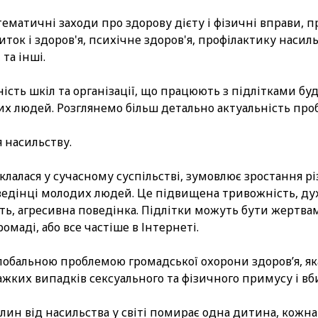
ематичні заходи про здорову дієту і фізичні вправи, п
ток і здоров'я, психічне здоров'я, профілактику насил
та інші.
ьність шкіл та організації, що працюють з підлітками бу
их людей. Розглянемо більш детально актуальність проб
я насильству.
склалася у сучасному суспільстві, зумовлює зростання р
ведінці молодих людей. Це підвищена тривожність, ду
сть, агресивна поведінка. Підлітки можуть бути жертв
ромаді, або все частіше в Інтернеті.
 глобальною проблемою громадської охорони здоров’я, я
важких випадків сексуального та фізичного примусу і вб
лин від насильства у світі помирає одна дитина, кожна 