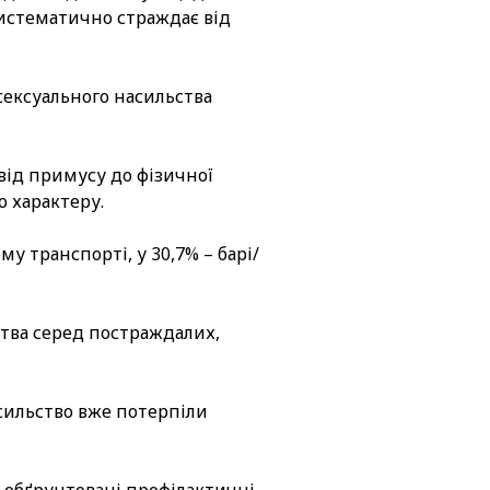
 систематично страждає від
сексуального насильства
від примусу до фізичної
о характеру.
у транспорті, у 30,7% – барі/
ства серед постраждалих,
асильство вже потерпіли