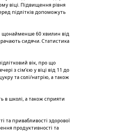
ому віці. Підвищення рівня
серед підлітків допоможуть
ли щонайменше 60 хвилин від
итрачають сидячи. Статистика
ідлітковий вік, про що
рі з сім’єю у віці від 11 до
укру та солі/натрію, а також
 в школі, а також сприяти
ті та привабливості здорової
ження продуктивності та