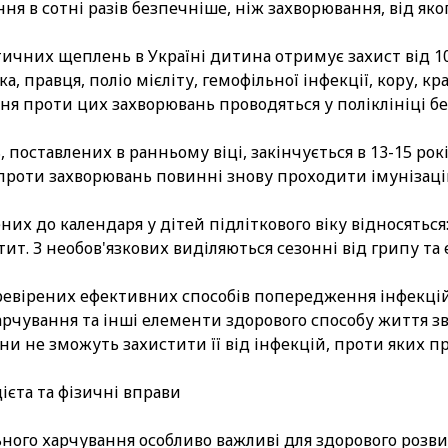
ня в сотні разів безпечніше, ніж захворювання, від яко
ичних щеплень в Україні дитина отримує захист від 10 
а, правця, поліо мієліту, гемофільної інфекції, кору, кр
я проти цих захворювань проводяться у поліклініці б
 поставлених в ранньому віці, закінчується в 13-15 рокі
 проти захворювань повинні знову проходити імунізаці
х до календаря у дітей підліткового віку відносяться:
ит. З необов'язкових виділяються сезонні від грипу та 
еревірених ефективних способів попередження інфекцій
арчування та інші елементи здорового способу життя зв
они не зможуть захистити її від інфекцій, проти яких п
дієта та фізичні вправи
ного харчування особливо важливі для здорового розвит