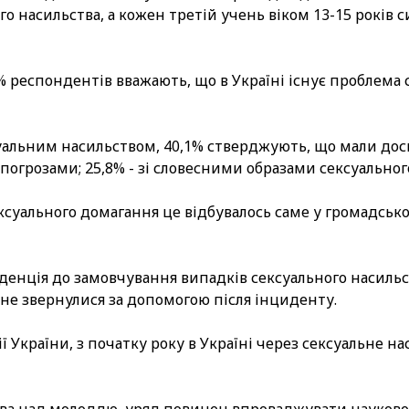
го насильства, а кожен третій учень віком 13-15 років
2% респондентів вважають, що в Україні існує проблема 
ксуальним насильством, 40,1% стверджують, що мали дос
з погрозами; 25,8% - зі словесними образами сексуальног
ксуального домагання це відбувалось саме у громадськом
нденція до замовчування випадків сексуального насиль
 не звернулися за допомогою після інциденту.
ї України, з початку року в Україні через сексуальне н