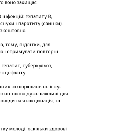
го воно захищає.
інфекцій: гепатиту В,
аснухи і паротиту (свинки).
езкоштовно.
в, тому, підлітки, для
ю і отримувати повторні
 гепатит, туберкульоз,
енцефаліту.
них захворювань не існує.
існо також дуже важливі для
роводиться вакцинація, та
ку молоді, оскільки здорові