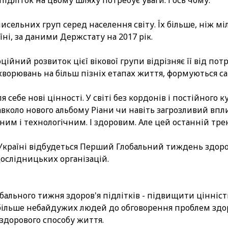
 підліток на цьому шляху потребує уваги. І ось чому.
исельних груп серед населення світу. Їх більше, ніж міль
їні, за даними Держстату на 2017 рік.
йний розвиток цієї вікової групи відрізняє її від потр
орювань на більш пізніх етапах життя, формуються сам
себе нові цінності. У світі без кордонів і постійного к
вколо нового альбому Ріани чи навіть загрозливий впли
им і технологічним. І здоровим. Але цей останній тре
в Україні відбудеться Перший Глобальний тиждень здоро
ослідницьких організацій.
ального тижня здоров'я підлітків - підвищити цінніст
більше небайдужих людей до обговорення проблем здоро
здорового способу життя.