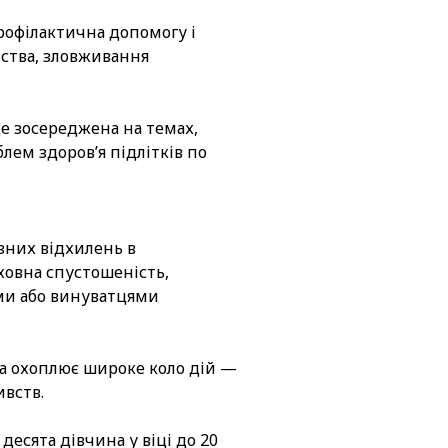
рофілактична допомогу і
ьства, зловживання
де зосереджена на темах,
лем здоров’я підлітків по
ізних відхилень в
ховна спустошеність,
ами або винуватцями
ка охоплює широке коло дій —
ивств.
десята дівчина у віці до 20