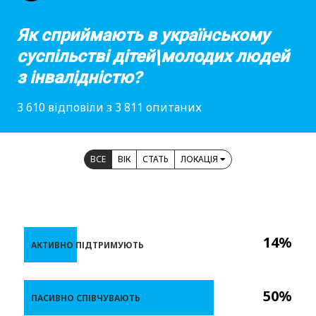
Як сприймають в українському
суспільстві дітей\молодих людей
з інвалідністю?
3 610 відповіли з 3 811 опитаних
ВСЕ
ВІК
СТАТЬ
ЛОКАЦІЯ
14%
АКТИВНО ПІДТРИМУЮТЬ
50%
ПАСИВНО СПІВЧУВАЮТЬ