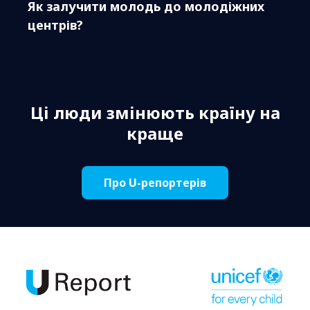
Як залучити молодь до молодіжних
центрів?
Ці люди змінюють країну на
краще
Про U-репортерів