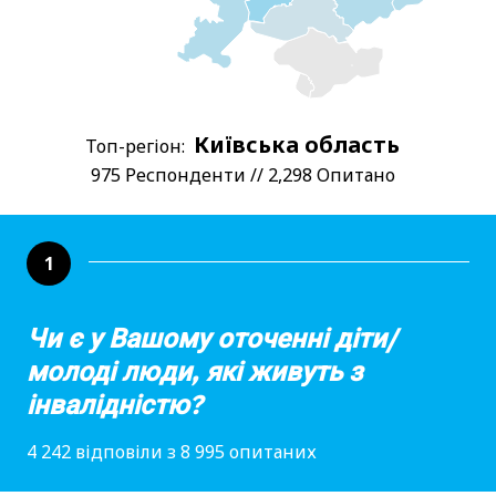
Київська область
Топ-регіон:
975 Респонденти // 2,298 Опитано
1
Чи є у Вашому оточенні діти/
молоді люди, які живуть з
інвалідністю?
4 242 відповіли з 8 995 опитаних