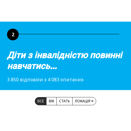
2
Діти з інвалідністю повинні
навчатись…
3 850 відповіли з 4 083 опитаних
ВСЕ
ВІК
СТАТЬ
ЛОКАЦІЯ