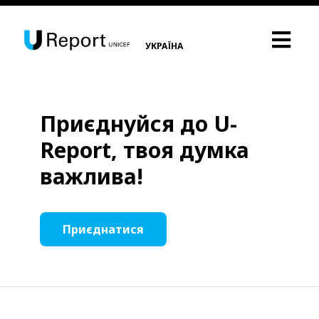
УКРАЇНА
Приєднуйся до U-
Report, твоя думка
важлива!
Приєднатися