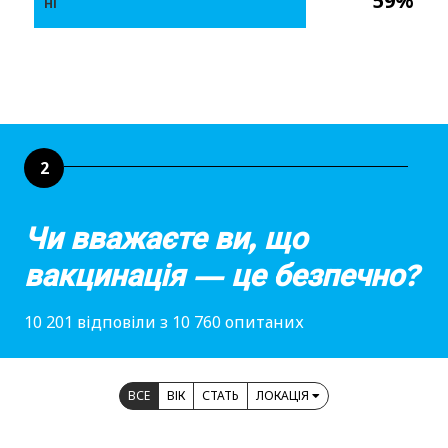
59%
НІ
2
Чи вважаєте ви, що
вакцинація — це безпечно?
10 201 відповіли з 10 760 опитаних
ВСЕ
ВІК
СТАТЬ
ЛОКАЦІЯ