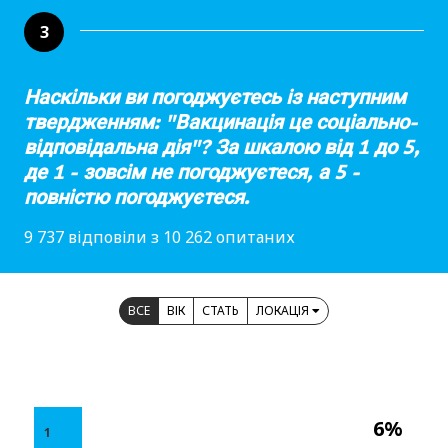
3
Наскільки ви погоджуєтесь із наступним
твердженням: "Вакцинація це соціально-
відповідальна дія"? За шкалою від 1 до 5,
де 1 - зовсім не погоджуєтеся, а 5 -
повністю погоджуєтеся.
9 737 відповіли з 10 262 опитаних
ВСЕ
ВІК
СТАТЬ
ЛОКАЦІЯ
6%
1