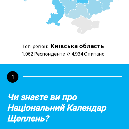
Київська область
Топ-регіон:
1,062 Респонденти // 4,934 Опитано
1
Чи знаєте ви про
Національний Календар
Щеплень?