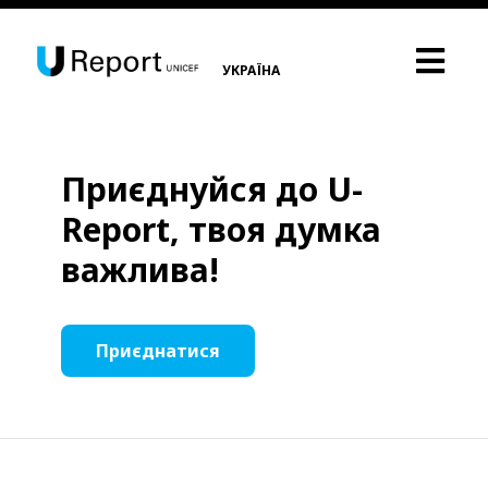
УКРАЇНА
Приєднуйся до U-
Report, твоя думка
важлива!
Приєднатися