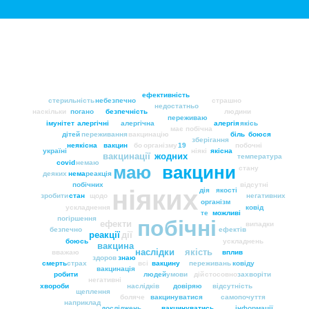
ефективність
стерильність
небезпечно
страшно
недостатньо
наскільки
погано
безпечність
людини
переживаю
імунітет
алергічні
алергічна
алергія
якісь
має
побічна
дітей
переживання
вакцинацію
біль
боюся
зберігання
неякісна
вакцин
бо
організму
19
побочні
україні
ніякі
якісна
вакцинації
жодних
температура
covid
немаю
маю
вакцини
стану
деяких
нема
реакція
побічних
відсутні
ніяких
дія
якості
зробити
стан
щодо
негативних
організм
ускладнення
ковід
те
можливі
погіршення
побічні
ефекти
випадки
безпечно
ефектів
реакції
дії
боюсь
ускладнень
вакцина
наслідки
якість
вважаю
вплив
здоров
знаю
смерть
страх
всі
вакцину
переживань
ковіду
вакцинація
робити
людей
умови
дій
стосовно
захворіти
негативні
хвороби
наслідків
довіряю
відсутність
щеплення
боляче
вакцинуватися
самопочуття
наприклад
досліджень
вакцинуватись
інформації