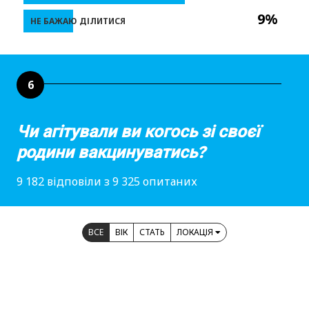
9%
НЕ БАЖАЮ ДІЛИТИСЯ
6
Чи агітували ви когось зі своєї
родини вакцинуватись?
9 182 відповіли з 9 325 опитаних
ВСЕ
ВІК
СТАТЬ
ЛОКАЦІЯ