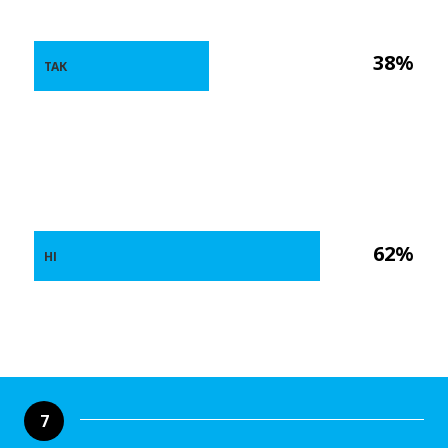
38%
ТАК
62%
НІ
7