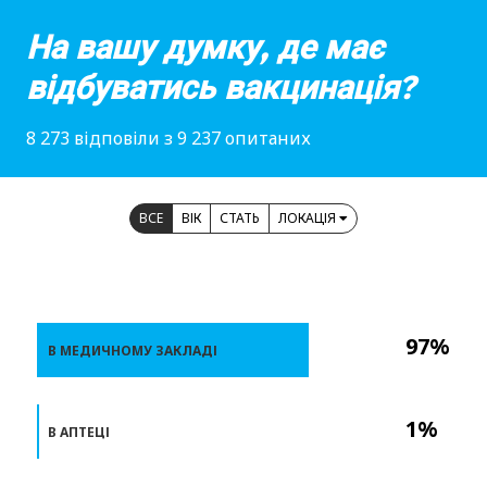
На вашу думку, де має
відбуватись вакцинація?
8 273 відповіли з 9 237 опитаних
ВСЕ
ВІК
СТАТЬ
ЛОКАЦІЯ
97%
В МЕДИЧНОМУ ЗАКЛАДІ
1%
В АПТЕЦІ