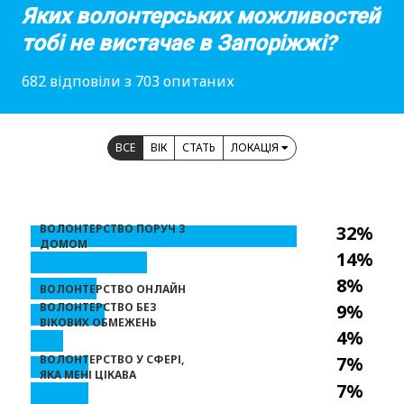
Яких волонтерських можливостей
тобі не вистачає в Запоріжжі?
682 відповіли з 703 опитаних
ВСЕ
ВІК
СТАТЬ
ЛОКАЦІЯ
ВОЛОНТЕРСТВО ПОРУЧ З
32%
ДОМОМ
14%
8%
ВОЛОНТЕРСТВО ОНЛАЙН
ВОЛОНТЕРСТВО БЕЗ
9%
ВІКОВИХ ОБМЕЖЕНЬ
4%
ВОЛОНТЕРСТВО У СФЕРІ,
7%
ЯКА МЕНІ ЦІКАВА
7%