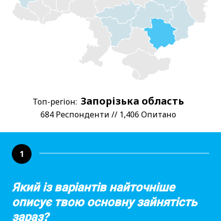
Запорізька область
Топ-регіон:
684 Респонденти // 1,406 Опитано
1
Який із варіантів найточніше
описує твою основну зайнятість
зараз?