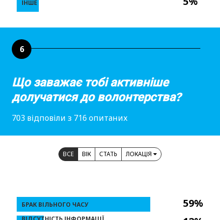
5%
ІНШЕ
6
Що заважає тобі активніше
долучатися до волонтерства?
703 відповіли з 716 опитаних
ВСЕ
ВІК
СТАТЬ
ЛОКАЦІЯ
59%
БРАК ВІЛЬНОГО ЧАСУ
ВІДСУТНІСТЬ ІНФОРМАЦІЇ