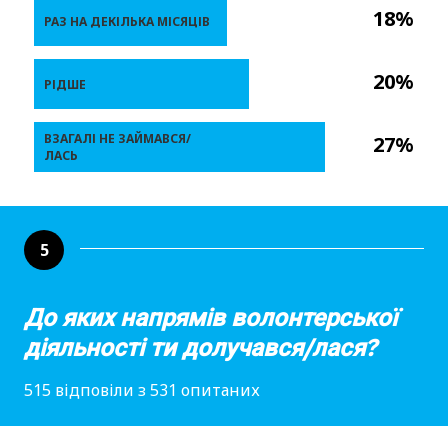
18%
РАЗ НА ДЕКІЛЬКА МІСЯЦІВ
20%
РІДШЕ
ВЗАГАЛІ НЕ ЗАЙМАВСЯ/
27%
ЛАСЬ
5
До яких напрямів волонтерської
діяльності ти долучався/лася?
515 відповіли з 531 опитаних