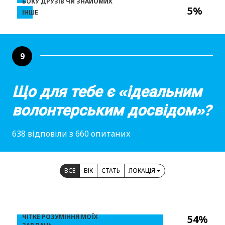
БОКУ ДРУЗІВ ЧИ ЗНАЙОМИХ
5%
ІНШЕ
9
Що для тебе є «ідеальним
волонтерським досвідом»?
638 відповіли з 660 опитаних
ВСЕ
ВІК
СТАТЬ
ЛОКАЦІЯ
ЧІТКЕ РОЗУМІННЯ МОЇХ
54%