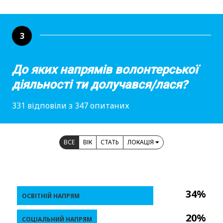
3
До яких напрямів волонтерської
діяльності ти долучався/лася?
331 відповіли з 347 опитаних
ВСЕ
ВІК
СТАТЬ
ЛОКАЦІЯ
34%
ОСВІТНІЙ НАПРЯМ
20%
СОЦІАЛЬНИЙ НАПРЯМ