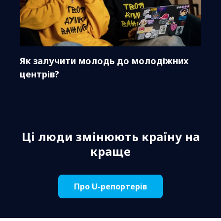
Як залучити молодь до молодіжних
центрів?
Ці люди змінюють країну на
краще
Про U-репортерів