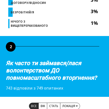
ДОГОВОРУ/ВІДНОСИН
3%
БЕЗРОБІТНІЙ/Я
НІЧОГО З
1%
ВИЩЕПЕРЕРАХОВАНОГО
2
Як часто ти займався/лася
волонтерством ДО
повномасштабного вторгнення?
743 відповіли з 749 опитаних
ВСЕ
ВІК
СТАТЬ
ЛОКАЦІЯ