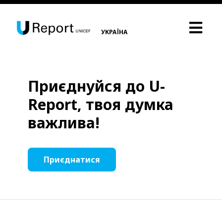
УКРАЇНА
Приєднуйся до U-
Report, твоя думка
важлива!
Приєднатися