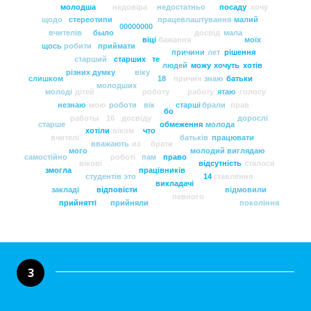
молодша
недовіра
недостатньо
посаду
хочу
щодо
стереотипи
працевлаштування
малий
00000000
вчителів
было
досвід
мала
віці
бажання
моїх
щось
робити
приймати
причини
лет
рішення
старший
старших
те
людей
можу
хочуть
хотів
різних
думку
віку
слишком
18
причин
знаю
батьки
молодших
молоді
дітей
роботу
работу
ятаю
голосу
незнаю
мою
роботи
вік
старші
брали
прав
бо
работы
16
досвіду
дорослі
старше
обмеження
молода
хотіли
віком
что
вчителі
батьків
працювати
вважають
из
брати
мого
молодий
виглядаю
самостійно
роботі
пам
право
вікові
відсутність
сталося
змогла
працівників
студентів
это
14
ставлення
викладачі
закладі
відповісти
відмовили
певного
прийнятті
прийняли
покоління
3