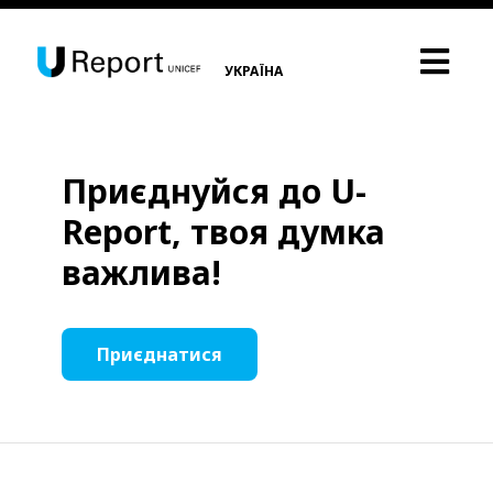
УКРАЇНА
Приєднуйся до U-
Report, твоя думка
важлива!
Приєднатися