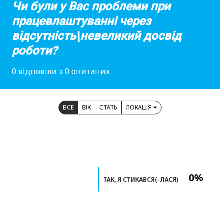
Чи були у Вас проблеми при
працевлаштуванні через
відсутність\невеликий досвід
роботи?
0 відповіли з 0 опитаних
ВСЕ
ВІК
СТАТЬ
ЛОКАЦІЯ
0%
ТАК, Я СТИКАВСЯ(-ЛАСЯ)