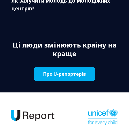
Як залучити молодь до молодіжних
центрів?
Ці люди змінюють країну на
краще
Про U-репортерів