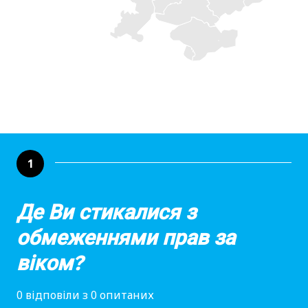
1
Де Ви стикалися з
обмеженнями прав за
віком?
0 відповіли з 0 опитаних