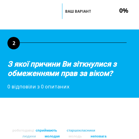
0%
ВАШ ВАРІАНТ
2
З якої причини Ви зіткнулися з
обмеженнями прав за віком?
0 відповіли з 0 опитаних
роботодавці
сприймають
старшокласники
людини
молодая
молодь
неповага