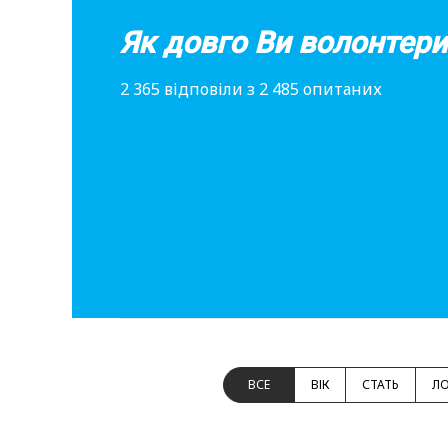
Як довго Ви волонтери
2 365 відповіли з 2 485 опитаних
ВСЕ
ВІК
СТАТЬ
ЛО