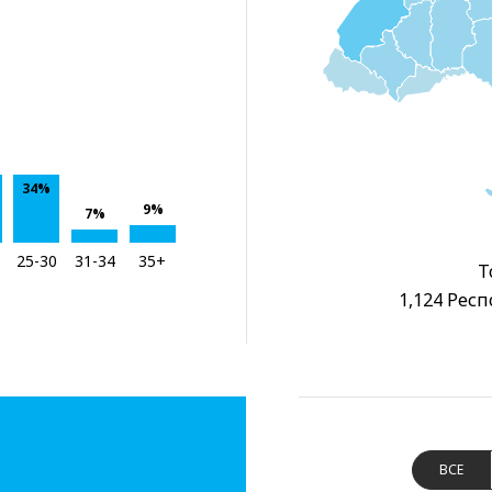
34%
9%
7%
25-30
31-34
35+
Т
1,124 Респ
ВСЕ