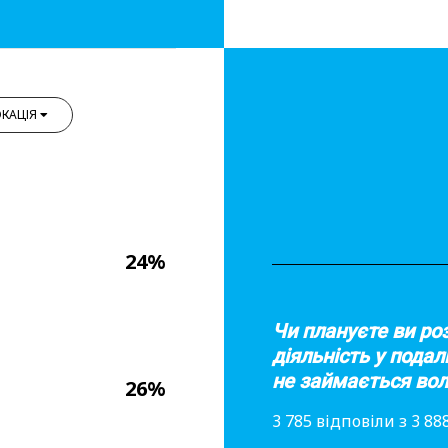
КАЦІЯ
24%
Чи плануєте ви ро
діяльність у подал
не займається во
26%
3 785 відповіли з 3 8