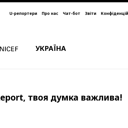
U-репортери
Про нас
Чат-бот
Звіти
Конфіденцій
УКРАЇНА
eport, твоя думка важлива!