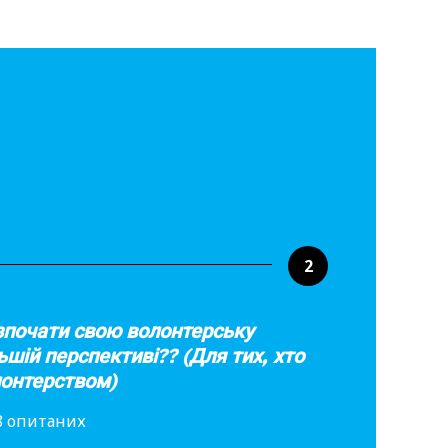
2
зпочати свою волонтерську
ьшій перспективі?? (Для тих, хто
лонтерством)
88 опитаних