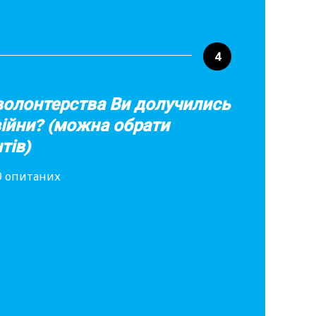
4
волонтерства Ви долучились
війни? (можна обрати
тів)
79 опитаних