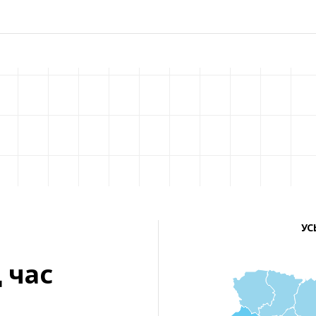
УС
 час