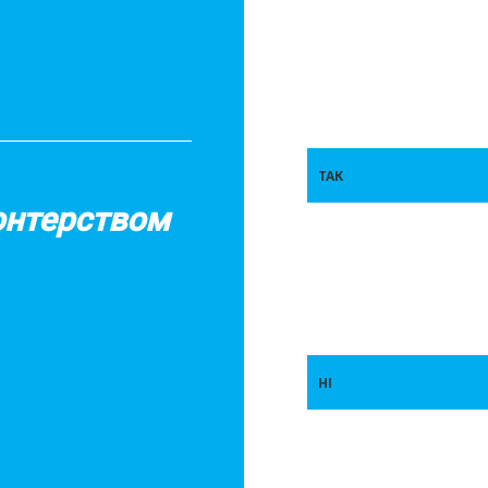
ТАК
онтерством
НІ