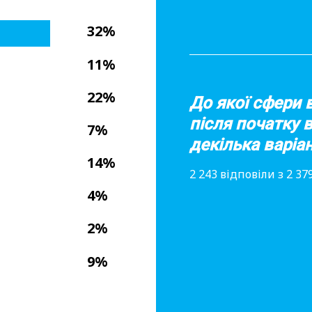
32%
11%
22%
До якої сфери 
після початку 
7%
декілька варіан
14%
2 243 відповіли з 2 3
4%
2%
9%