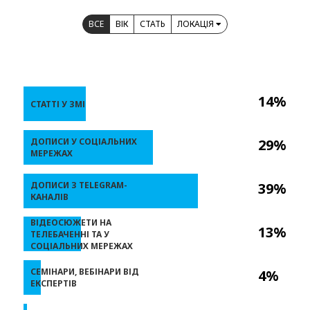
ВСЕ
ВІК
СТАТЬ
ЛОКАЦІЯ
14%
СТАТТІ У ЗМІ
ДОПИСИ У СОЦІАЛЬНИХ
29%
МЕРЕЖАХ
ДОПИСИ З TELEGRAM-
39%
КАНАЛІВ
ВІДЕОСЮЖЕТИ НА
13%
ТЕЛЕБАЧЕННІ ТА У
СОЦІАЛЬНИХ МЕРЕЖАХ
СЕМІНАРИ, ВЕБІНАРИ ВІД
4%
ЕКСПЕРТІВ