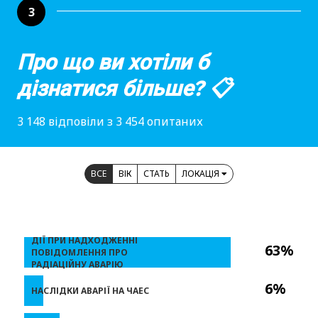
3
Про що ви хотіли б
дізнатися більше? 📋
3 148 відповіли з 3 454 опитаних
ВСЕ
ВІК
СТАТЬ
ЛОКАЦІЯ
ДІЇ ПРИ НАДХОДЖЕННІ
63%
ПОВІДОМЛЕННЯ ПРО
РАДІАЦІЙНУ АВАРІЮ
6%
НАСЛІДКИ АВАРІЇ НА ЧАЕС