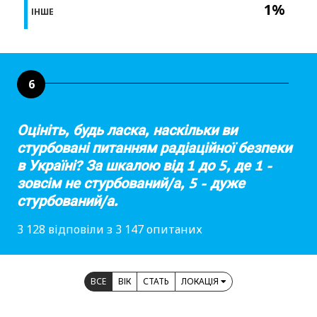
1%
ІНШЕ
6
Оцініть, будь ласка, наскільки ви
стурбовані питанням радіаційної безпеки
в Україні? За шкалою від 1 до 5, де 1 -
зовсім не стурбований/а, 5 - дуже
стурбований/а.
3 128 відповіли з 3 147 опитаних
ВСЕ
ВІК
СТАТЬ
ЛОКАЦІЯ