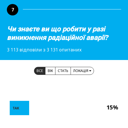
7
Чи знаєте ви що робити у разі
виникнення радіаційної аварії?
3 113 відповіли з 3 131 опитаних
ВСЕ
ВІК
СТАТЬ
ЛОКАЦІЯ
15%
ТАК