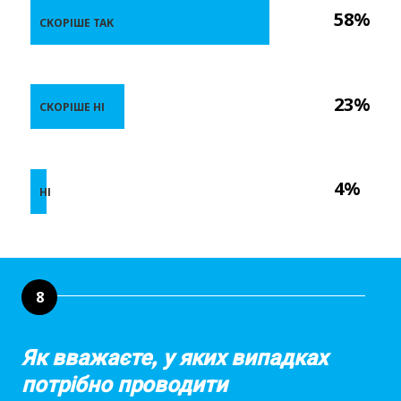
58%
СКОРІШЕ ТАК
23%
СКОРІШЕ НІ
4%
НІ
8
Як вважаєте, у яких випадках
потрібно проводити