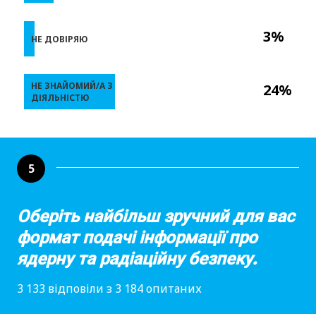
3%
НЕ ДОВІРЯЮ
НЕ ЗНАЙОМИЙ/А З
24%
ДІЯЛЬНІСТЮ
5
Оберіть найбільш зручний для вас
формат подачі інформації про
ядерну та радіаційну безпеку.
3 133 відповіли з 3 184 опитаних