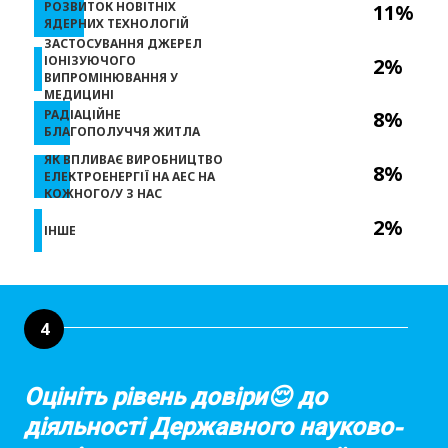
РОЗВИТОК НОВІТНІХ
11%
ЯДЕРНИХ ТЕХНОЛОГІЙ
ЗАСТОСУВАННЯ ДЖЕРЕЛ
ІОНІЗУЮЧОГО
2%
ВИПРОМІНЮВАННЯ У
МЕДИЦИНІ
РАДІАЦІЙНЕ
8%
БЛАГОПОЛУЧЧЯ ЖИТЛА
ЯК ВПЛИВАЄ ВИРОБНИЦТВО
8%
ЕЛЕКТРОЕНЕРГІЇ НА АЕС НА
КОЖНОГО/У З НАС
2%
ІНШЕ
4
Оцініть рівень довіри😌 до
діяльності Державного науково-