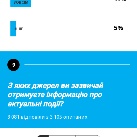
ЗОВСІМ
5%
ІНШЕ
9
З яких джерел ви зазвичай
отримуєте інформацію про
актуальні події?
3 081 відповіли з 3 105 опитаних