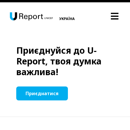
УКРАЇНА
Приєднуйся до U-
Report, твоя думка
важлива!
Приєднатися