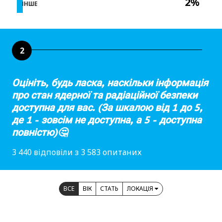
2%
ІНШЕ
2
Оцініть, будь ласка, наскільки інформація
про стан ядерної та радіаційної безпеки
доступна для вас. (За шкалою від 1 до 5,
де 1 - зовсім не доступна, а 5 - доступна
повністю)🤔
3 440 відповіли з 3 583 опитаних
ВСЕ
ВІК
СТАТЬ
ЛОКАЦІЯ