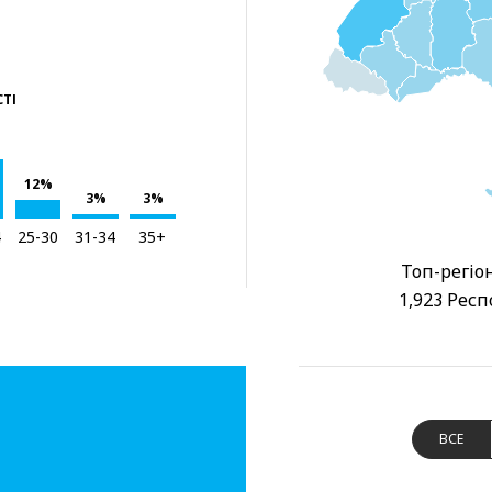
СТІ
12%
3%
3%
4
25-30
31-34
35+
Топ-регіон
1,923 Респ
ВСЕ