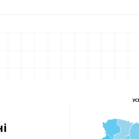
УС
ні