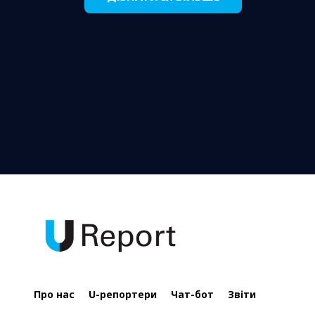
Про нас
U-репортери
Чат-бот
Звіти