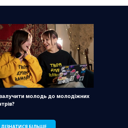
 залучити молодь до молодіжних
нтрів?
ДІЗНАТИСЯ БІЛЬШЕ