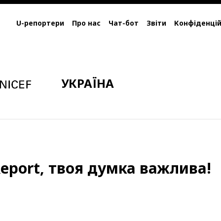
U-репортери
Про нас
Чат-бот
Звіти
Конфіденцій
УКРАЇНА
eport, твоя думка важлива!