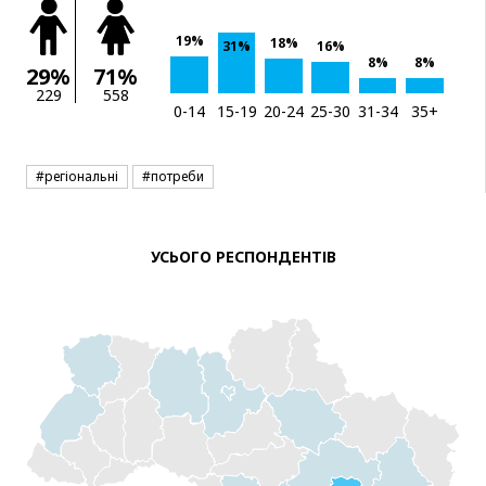
19%
18%
31%
16%
8%
8%
29%
71%
229
558
0-14
15-19
20-24
25-30
31-34
35+
#регіональні
#потреби
УСЬОГО РЕСПОНДЕНТІВ