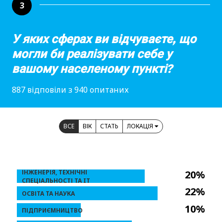
3
У яких сферах ви відчуваєте, що
могли би реалізувати себе у
вашому населеному пункті?
887 відповіли з 940 опитаних
ВСЕ
ВІК
СТАТЬ
ЛОКАЦІЯ
ІНЖЕНЕРІЯ, ТЕХНІЧНІ
20%
СПЕЦІАЛЬНОСТІ ТА IT
22%
ОСВІТА ТА НАУКА
10%
ПІДПРИЄМНИЦТВО