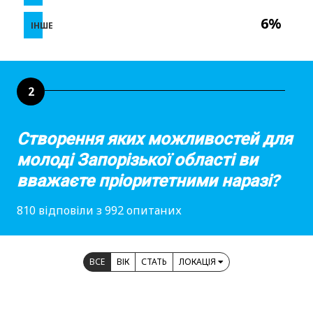
6%
ІНШЕ
2
Створення яких можливостей для
молоді Запорізької області ви
вважаєте пріоритетними наразі?
810 відповіли з 992 опитаних
ВСЕ
ВІК
СТАТЬ
ЛОКАЦІЯ