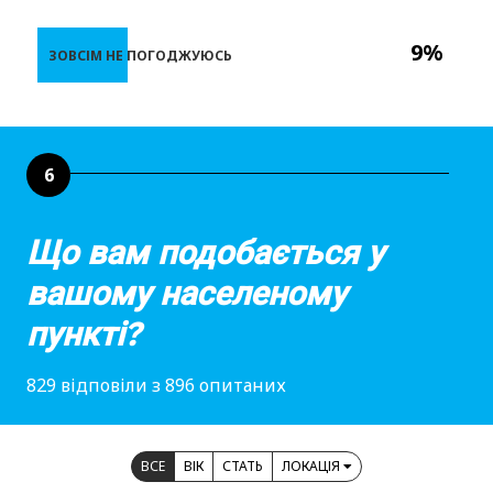
9%
ЗОВСІМ НЕ ПОГОДЖУЮСЬ
6
Що вам подобається у
вашому населеному
пункті?
829 відповіли з 896 опитаних
ВСЕ
ВІК
СТАТЬ
ЛОКАЦІЯ