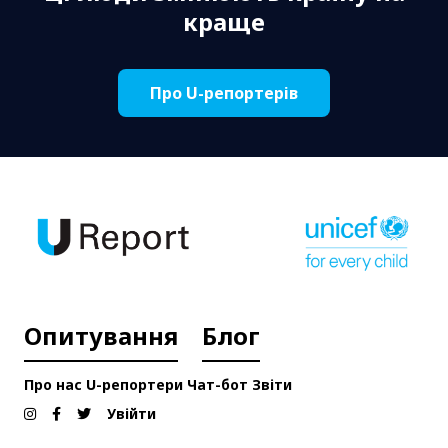
краще
Про U-репортерів
Опитування
Блог
Про нас
U-репортери
Чат-бот
Звіти
Увійти