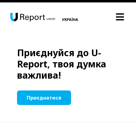
УКРАЇНА
Приєднуйся до U-
Report, твоя думка
важлива!
Приєднатися