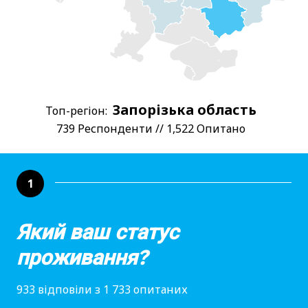
Запорізька область
Топ-регіон:
739 Респонденти // 1,522 Опитано
1
Який ваш статус
проживання?
933 відповіли з 1 733 опитаних