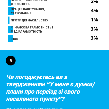
2%
ДІЯЛЬНІСТЬ
ПРАЦЕВЛАШТУВАННЯ,
4%
СТАЖУВАННЯ
1%
ПРОТИДІЯ НАСИЛЬСТВУ
ФІНАНСОВА ГРАМОТНІСТЬ І
3%
МЕДІАГРАМОТНІСТЬ
3%
ІНШЕ
5
Чи погоджуєтесь ви з
твердженням “У мене є думки/
плани про переїзд зі свого
населеного пункту”?