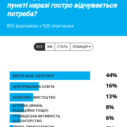
пункті наразі гостро відчувається
потреба?
893 відповіли з 920 опитаних
ВСЕ
ВІК
СТАТЬ
ЛОКАЦІЯ
44%
МЕНТАЛЬНЕ ЗДОРОВ'Я
16%
НЕФОРМАЛЬНА ОСВІТА
13%
КУЛЬТУРА І МИСТЕЦТВО
БЕЗПЕКА (МІННА,
8%
РАДІАЦІЙНА ТОЩО)
ГРОМАДСЬКА АКТИВНІСТЬ,
6%
ВОЛОНТЕРСТВО
ПРАВО, ПРАВОЗАХИСНА