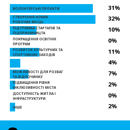
31%
ВОЛОНТЕРСЬКІ ПРОЄКТИ
СТВОРЕННЯ НОВИХ
32%
РОБОЧИХ МІСЦЬ
ПІДТРИМКА СТАРТАПІВ ТА
10%
ПІДПРИЄМНИЦТА
ПОКРАЩЕННЯ ОСВІТНІХ
0%
ПРОГРАМ
РОЗВИТОК КУЛЬТУРНИХ ТА
11%
СПОРТИВНИХ ЗАХОДІВ
4%
МОЖЛИВОСТІ ДЛЯ РОЗВАГ
7%
ТА ВІДПОЧИНКУ
ПІДВИЩЕННЯ РІВНЯ
2%
ІНКЛЮЗИВНОСТІ МІСТА
ДОСТУПНІСТЬ ЖИТЛА І
0%
ІНФРАСТРУКТУРИ
2%
ІНШЕ