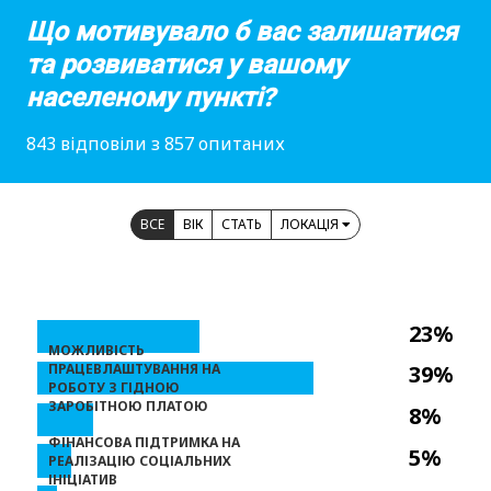
Що мотивувало б вас залишатися
та розвиватися у вашому
населеному пункті?
843 відповіли з 857 опитаних
ВСЕ
ВІК
СТАТЬ
ЛОКАЦІЯ
23%
МОЖЛИВІСТЬ
ПРАЦЕВЛАШТУВАННЯ НА
39%
РОБОТУ З ГІДНОЮ
ЗАРОБІТНОЮ ПЛАТОЮ
8%
ФІНАНСОВА ПІДТРИМКА НА
5%
РЕАЛІЗАЦІЮ СОЦІАЛЬНИХ
ІНІЦІАТИВ