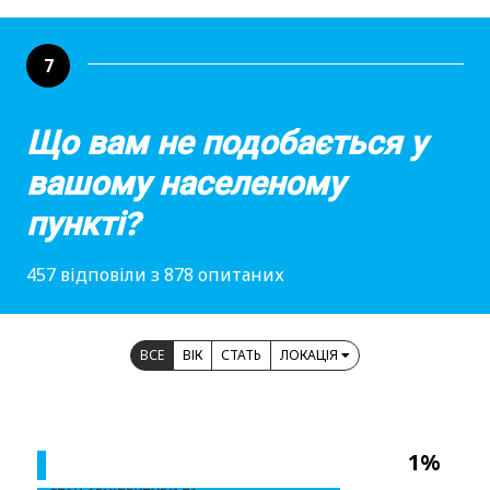
7
Що вам не подобається у
вашому населеному
пункті?
457 відповіли з 878 опитаних
ВСЕ
ВІК
СТАТЬ
ЛОКАЦІЯ
1%