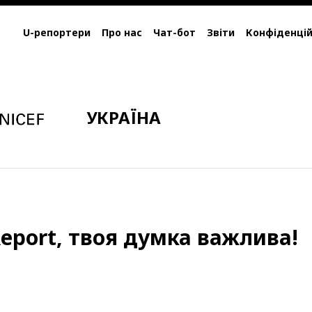
U-репортери
Про нас
Чат-бот
Звіти
Конфіденцій
УКРАЇНА
eport, твоя думка важлива!