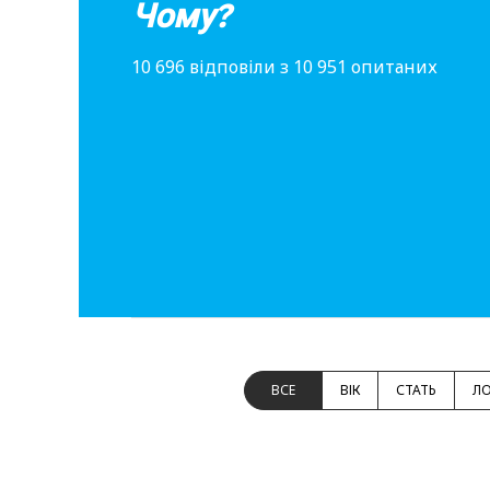
Чому?
10 696 відповіли з 10 951 опитаних
ВСЕ
ВІК
СТАТЬ
ЛО