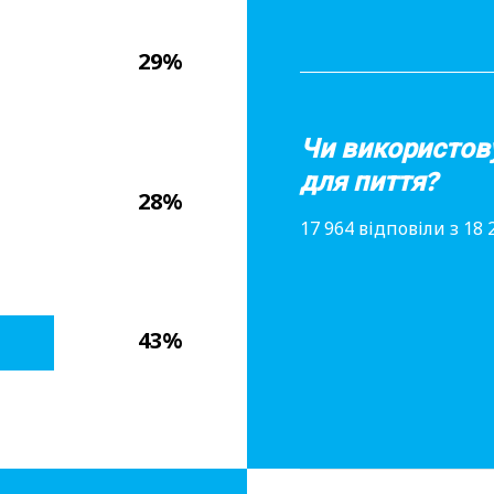
29%
Чи використову
для пиття?
28%
17 964 відповіли з 18
43%