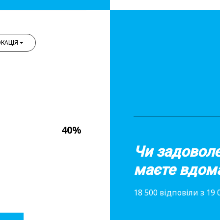
КАЦІЯ
40%
Чи задоволе
маєте вдом
18 500 відповіли з 19