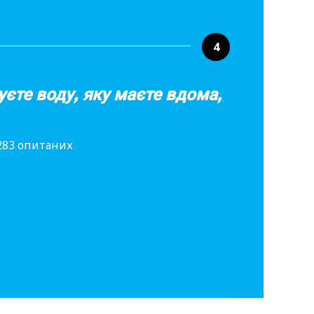
4
єте воду, яку маєте вдома,
 283 опитаних