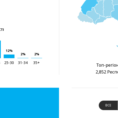
СТІ
12%
2%
2%
4
25-30
31-34
35+
Топ-регіон
2,852 Респ
ВСЕ