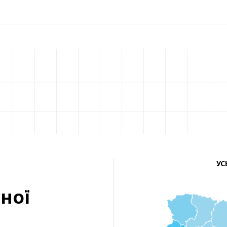
УС
ної