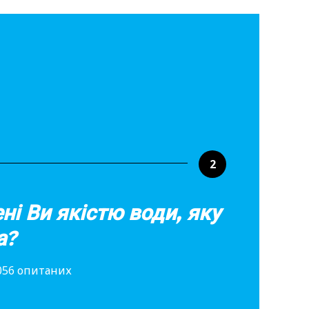
2
ні Ви якістю води, яку
а?
 056 опитаних