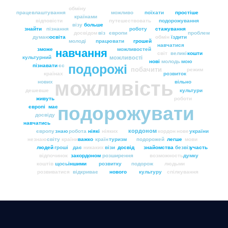
обміну
працевлаштування
можливо
поїхати
простіше
країнами
відповісти
путешествовать
подорожування
візу
больше
знайти
пізнання
роботу
стажування
досвідом
віз
європи
проблем
думаю
освіта
обмін
їздити
молоді
працювати
грошей
навчатися
зможе
можливостей
навчання
світ
великі
кошти
можливості
культурний
нові
молодь
мою
подорожі
пізнавати
єс
побачити
режим
країнах
розвиток
можливість
нових
вільно
дешевше
культури
живуть
роботи
подорожувати
європі
має
досвіду
навчатись
кордоном
європу
знаю
робота
ніякі
ніяких
кордон
нове
україни
незнаю
світу
країни
важко
країн
туризм
подорожей
легше
мови
людей
гроші
дає
никаких
візи
досвід
знайомства
безвіз
участь
відпочинок
закордоном
розширення
возможность
думку
коштів
щось
іншими
розвитку
подорож
людьми
розвиватися
відкриває
нового
культуру
спілкування