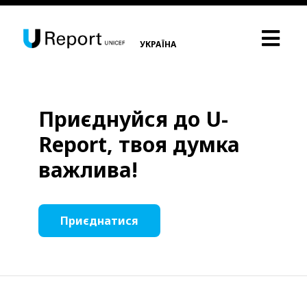
УКРАЇНА
Приєднуйся до U-
Report, твоя думка
важлива!
Приєднатися