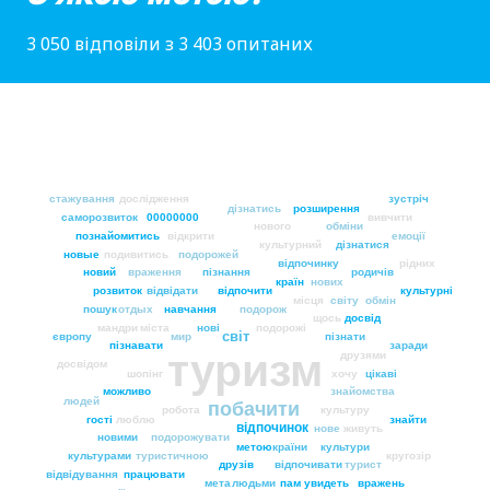
3 050 відповіли з 3 403 опитаних
стажування
дослідження
зустріч
дізнатись
розширення
саморозвиток
00000000
вивчити
нового
обміни
познайомитись
відкрити
емоції
культурний
дізнатися
новые
подивитись
подорожей
відпочинку
рідних
новий
враження
пізнання
родичів
країн
нових
розвиток
відвідати
відпочити
культурні
місця
світу
обмін
пошук
отдых
навчання
подорож
щось
досвід
мандри
міста
нові
подорожі
світ
європу
мир
пізнати
пізнавати
заради
туризм
друзями
досвідом
шопінг
хочу
цікаві
можливо
знайомства
людей
побачити
робота
культуру
гості
люблю
знайти
відпочинок
нове
живуть
новими
подорожувати
метою
країни
культури
культурами
туристичною
кругозір
друзів
відпочивати
турист
відвідування
працювати
мета
людьми
пам
увидеть
вражень