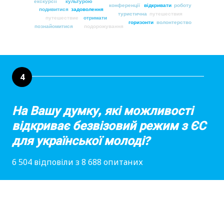
екскурсії
культурою
конференції
відкривати
роботу
подивитися
задоволення
туристична
путешествия
путешествие
отримати
горизонти
волонтерство
познайомитися
подорожування
4
На Вашу думку, які можливості
відкриває безвізовий режим з ЄС
для української молоді?
6 504 відповіли з 8 688 опитаних