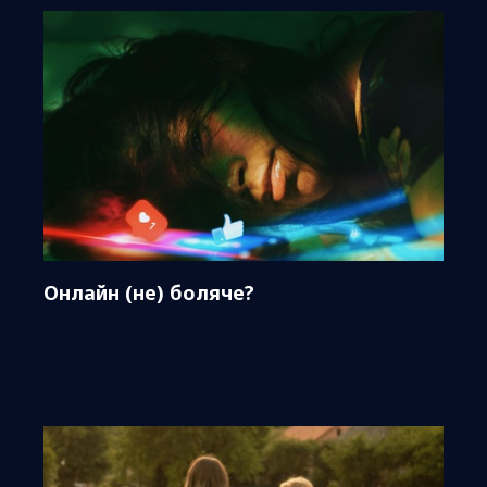
Онлайн (не) боляче?