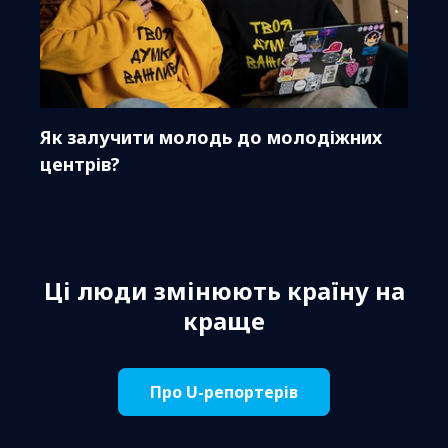
Як залучити молодь до молодіжних
центрів?
Ці люди змінюють країну на
краще
Про U-репортерів