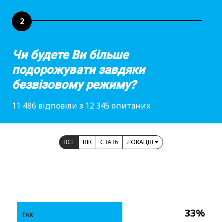
2
Чи будете Ви більше
подорожувати завдяки
безвізовому режиму?
11 486 відповіли з 12 345 опитаних
ВСЕ
ВІК
СТАТЬ
ЛОКАЦІЯ
33%
ТАК