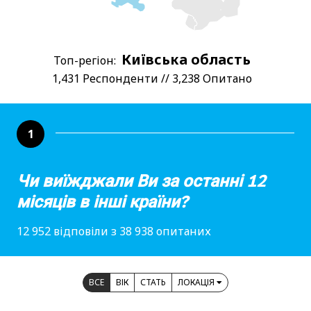
Київська область
Топ-регіон:
1,431 Респонденти // 3,238 Опитано
1
Чи виїжджали Ви за останні 12
місяців в інші країни?
12 952 відповіли з 38 938 опитаних
ВСЕ
ВІК
СТАТЬ
ЛОКАЦІЯ