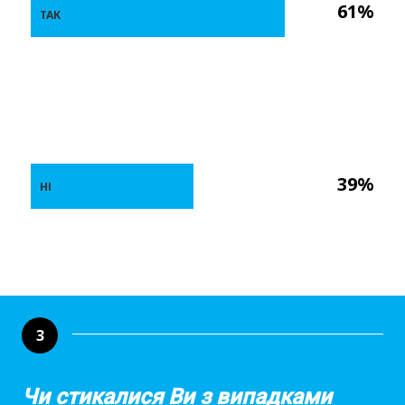
61%
ТАК
39%
НІ
3
Чи стикалися Ви з випадками