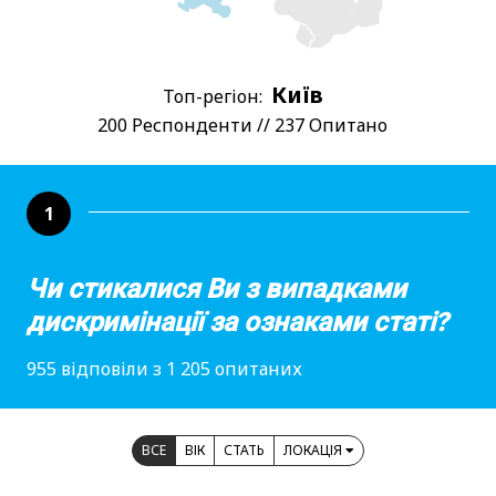
Київ
Топ-регіон:
200 Респонденти // 237 Опитано
1
Чи стикалися Ви з випадками
дискримінації за ознаками статі?
955 відповіли з 1 205 опитаних
ВСЕ
ВІК
СТАТЬ
ЛОКАЦІЯ