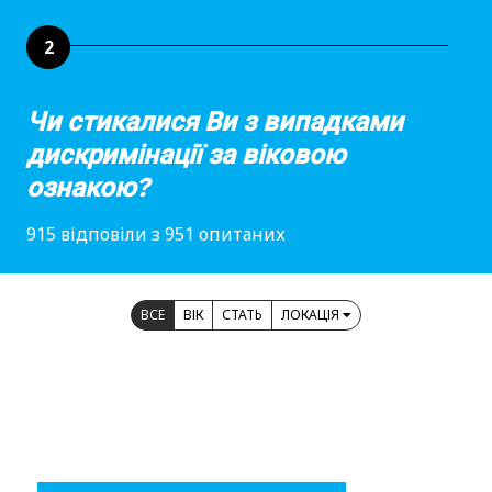
2
Чи стикалися Ви з випадками
дискримінації за віковою
ознакою?
915 відповіли з 951 опитаних
ВСЕ
ВІК
СТАТЬ
ЛОКАЦІЯ