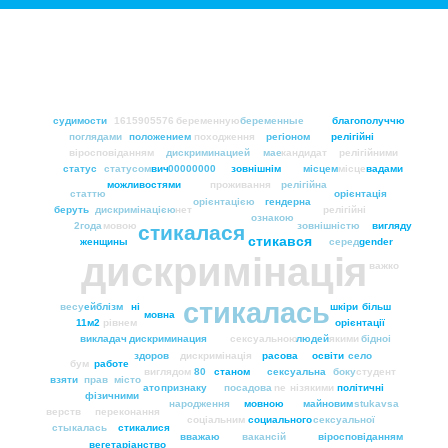
судимости
1615905576
беременную
беременные
благополуччю
поглядами
положением
походження
регіоном
релiгiйнi
віросповіданням
дискриминацией
мае
кандидат
релігійними
статус
статусом
вич
00000000
зовнішнім
місцем
місце
вадами
можливостями
проживання
релігійна
статтю
орієнтація
орієнтацією
гендерна
беруть
дискримінацією
нет
релігійні
ознакою
2года
мовою
зовнішністю
вигляду
стикалася
стикався
женщины
серед
gender
дискримінація
важко
стикалась
весу
ейблізм
нi
шкіри
бiльш
мовна
11м2
рівнем
орієнтації
викладач
дискриминация
сексуальною
людей
якими
бідноі
здоров
дискримiнацiя
расова
освіти
село
бум
работе
виглядом
80
станом
сексуальна
боку
студент
взяти
прав
місто
ато
признаку
посадова
ne
нізякими
політичні
фізичними
народження
мовною
майновим
stukavsa
верств
переконання
соціальним
социального
сексуальної
стыкалась
стикалися
вважаю
вакансій
вiросповiданням
вегетаріанство