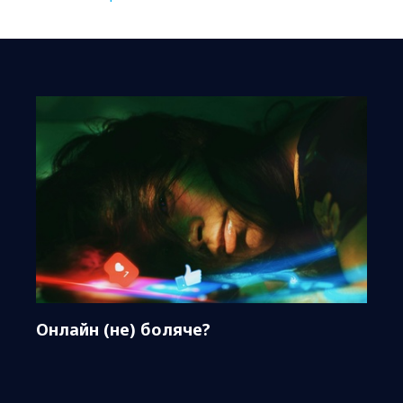
Онлайн (не) боляче?