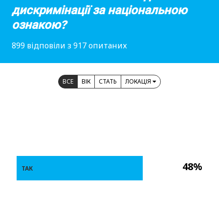
дискримінації за національною
ознакою?
899 відповіли з 917 опитаних
ВСЕ
ВІК
СТАТЬ
ЛОКАЦІЯ
48%
ТАК