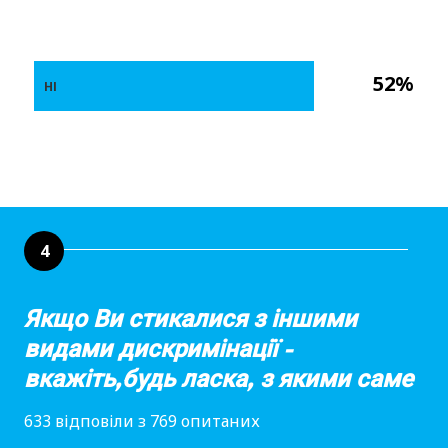
52%
НІ
4
Якщо Ви стикалися з іншими
видами дискримінації -
вкажіть,будь ласка, з якими саме
633 відповіли з 769 опитаних