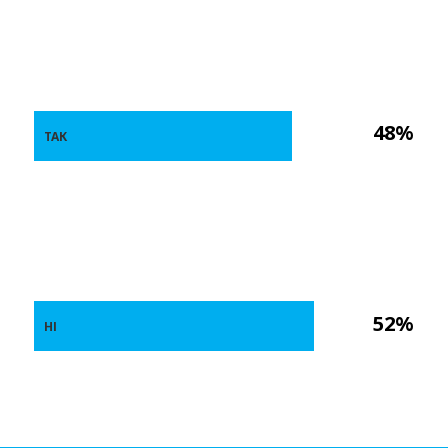
48%
ТАК
52%
НІ