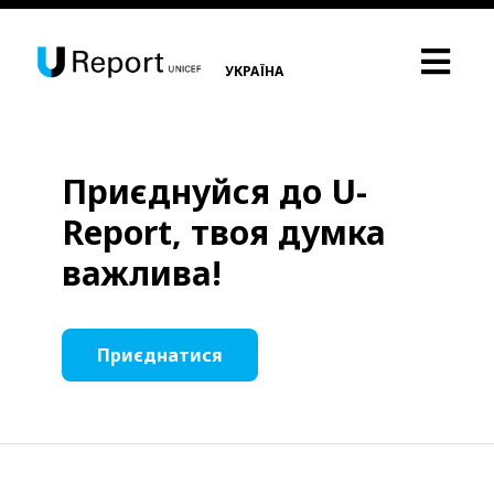
УКРАЇНА
Приєднуйся до U-
Report, твоя думка
важлива!
Приєднатися