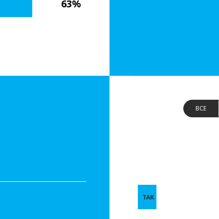
63%
ВСЕ
ТАК