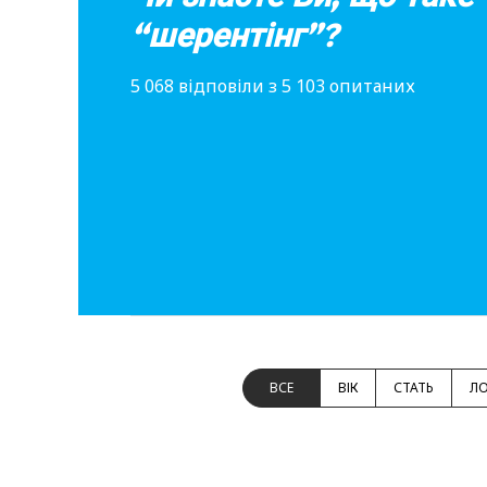
“шерентінг”?
5 068 відповіли з 5 103 опитаних
ВСЕ
ВІК
СТАТЬ
ЛО