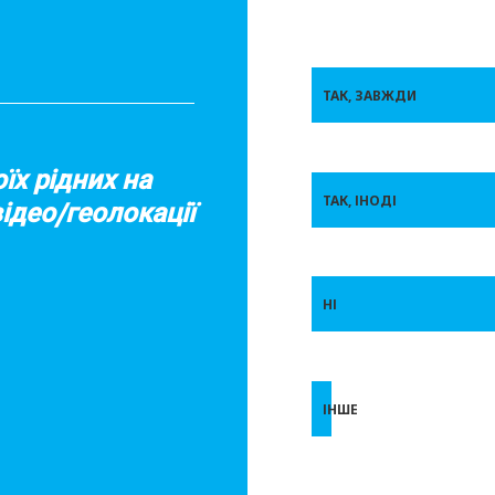
ТАК, ЗАВЖДИ
їх рідних на
ТАК, ІНОДІ
ідео/геолокації
НІ
ІНШЕ