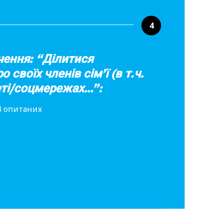
4
чення: “Ділитися
 своїх членів сім’ї (в т.ч.
неті/соцмережах…”:
73 опитаних