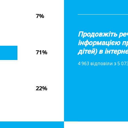
7%
Продовжіть ре
інформацією про
дітей) в інтер
71%
4 963 відповіли з 5 0
22%