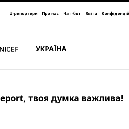
U-репортери
Про нас
Чат-бот
Звіти
Конфіденцій
УКРАЇНА
eport, твоя думка важлива!