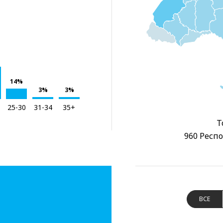
14%
3%
3%
25-30
31-34
35+
Т
960 Респо
ВСЕ