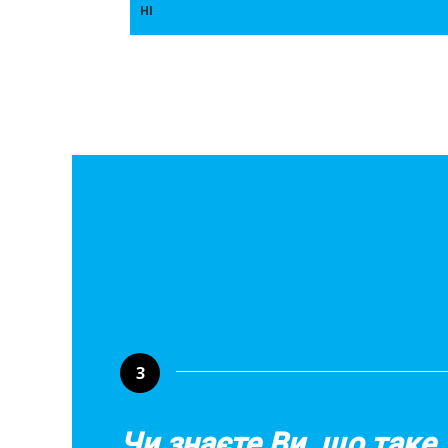
НІ
3
Чи знаєте Ви, що таке