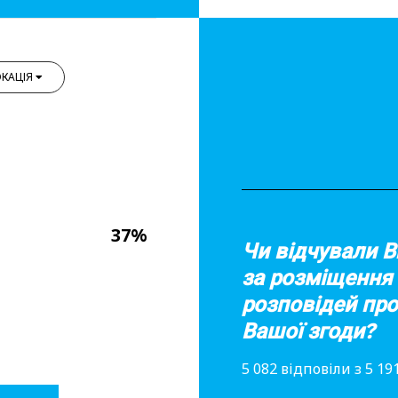
КАЦІЯ
37%
Чи відчували В
за розміщення
розповідей про
Вашої згоди?
5 082 відповіли з 5 1