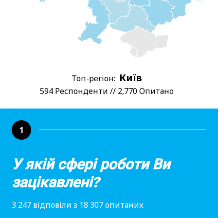
Київ
Топ-регіон:
594 Респонденти // 2,770 Опитано
1
У якій сфері роботи Ви
зацікавлені?
3 247 відповіли з 18 307 опитаних