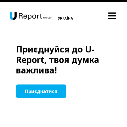
УКРАЇНА
Приєднуйся до U-
Report, твоя думка
важлива!
Приєднатися