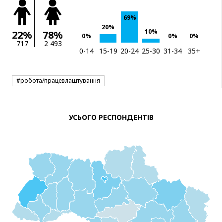
69%
20%
10%
22%
78%
0%
0%
0%
717
2 493
0-14
15-19
20-24
25-30
31-34
35+
#робота/працевлаштування
УСЬОГО РЕСПОНДЕНТІВ