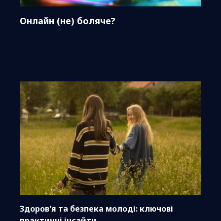
Онлайн (не) боляче?
Здоров'я та безпека молоді: ключові
практичні інсайти