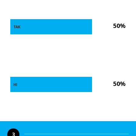
50%
ТАК
50%
НІ
3