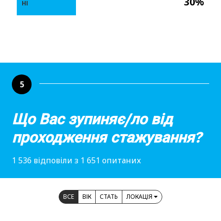
30%
НІ
5
Що Вас зупиняє/ло від
проходження стажування?
1 536 відповіли з 1 651 опитаних
ВСЕ
ВІК
СТАТЬ
ЛОКАЦІЯ