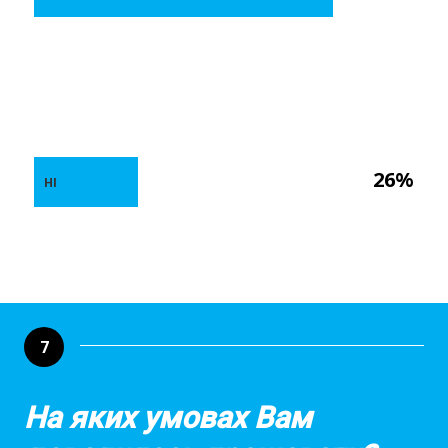
26%
НІ
7
На яких умовах Вам