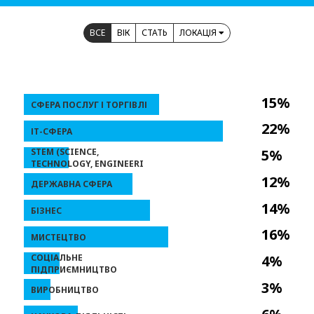
ВСЕ
ВІК
СТАТЬ
ЛОКАЦІЯ
15%
СФЕРА ПОСЛУГ І ТОРГІВЛІ
22%
ІТ-СФЕРА
STEM (SCIENCE,
5%
TECHNOLOGY, ENGINEERI
12%
ДЕРЖАВНА СФЕРА
14%
БІЗНЕС
16%
МИСТЕЦТВО
СОЦІАЛЬНЕ
4%
ПІДПРИЄМНИЦТВО
3%
ВИРОБНИЦТВО