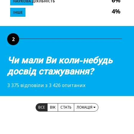
6%
НАУКОВА ДІЯЛЬНІСТЬ
4%
ІНШЕ
2
Чи мали Ви коли-небудь
досвід стажування?
3 375 відповіли з 3 426 опитаних
ВСЕ
ВІК
СТАТЬ
ЛОКАЦІЯ