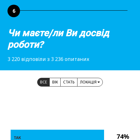
6
Чи маєте/ли Ви досвід
роботи?
3 220 відповіли з 3 236 опитаних
ВСЕ
ВІК
СТАТЬ
ЛОКАЦІЯ
74%
ТАК