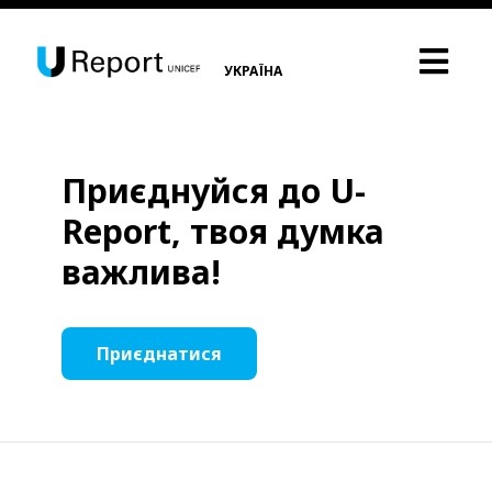
УКРАЇНА
Приєднуйся до U-
Report, твоя думка
важлива!
Приєднатися