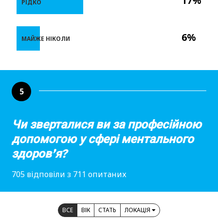
17%
РІДКО
6%
МАЙЖЕ НІКОЛИ
5
Чи зверталися ви за професійною
допомогою у сфері ментального
здоров’я?
705 відповіли з 711 опитаних
ВСЕ
ВІК
СТАТЬ
ЛОКАЦІЯ