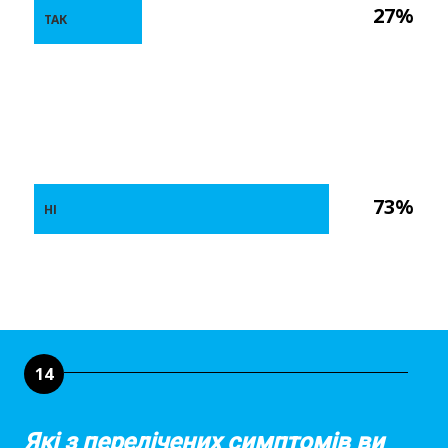
27%
ТАК
73%
НІ
14
Які з перелічених симптомів ви