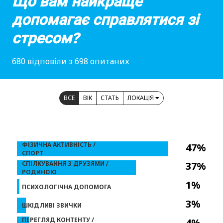
Що вам найкраще
допомагає справлятися зі
стресом?
680 відповіли з 698 опитаних
ВСЕ
ВІК
СТАТЬ
ЛОКАЦІЯ
ФІЗИЧНА АКТИВНІСТЬ /
47%
СПОРТ
СПІЛКУВАННЯ З ДРУЗЯМИ /
37%
РОДИНОЮ
1%
ПСИХОЛОГІЧНА ДОПОМОГА
3%
ШКІДЛИВІ ЗВИЧКИ
ПЕРЕГЛЯД КОНТЕНТУ /
4%