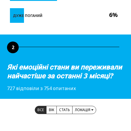
6%
ДУЖЕ ПОГАНИЙ
2
Які емоційні стани ви переживали
найчастіше за останні 3 місяці?
727 відповіли з 754 опитаних
ВСЕ
ВІК
СТАТЬ
ЛОКАЦІЯ