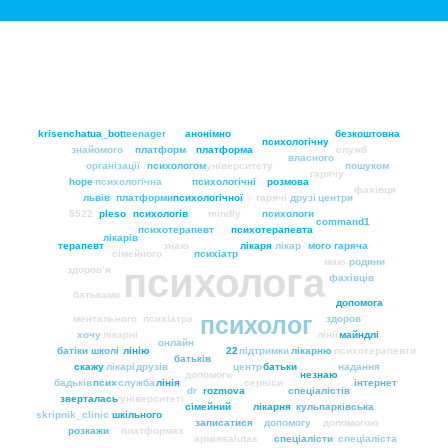
krisenchatua_bot
teenager
анонімно
безкоштовна
психологічну
знайомого
платформ
платформа
служб
власного
організації
психологом
університету
пошуком
гарячу
hope
психологічна
психологічні
розмова
фахівця
львів
платформи
психологічної
гарячі
друзі
центри
5522
pleso
психологів
mindly
психологи
command1
психотерапевт
психотерапевта
лікарів
терапевт
знаю
лікаря
лікар
мого
гаряча
сімейного
психіатр
маю
родини
психолога
здоровʼя
фахівців
батьками
допомога
психолог
ментального
психіатра
здоров
хочу
лікарні
лінії
майндлі
онлайн
батіки
школі
лінію
22
підтримки
лікарню
психотерапевти
батьків
скажу
лікарі
друзів
центр
батьки
надання
допомоги
незнаю
бадьків
псих
служба
лінія
сервіси
інтернет
dr
rozmova
спеціалістів
зверталась
університеті
сімейний
лікарня
кульпарківська
skripnik_clinic
шкільного
записатися
допомогу
допомогою
розкажи
платформах
армія
salutas
спеціалісти
спеціаліста