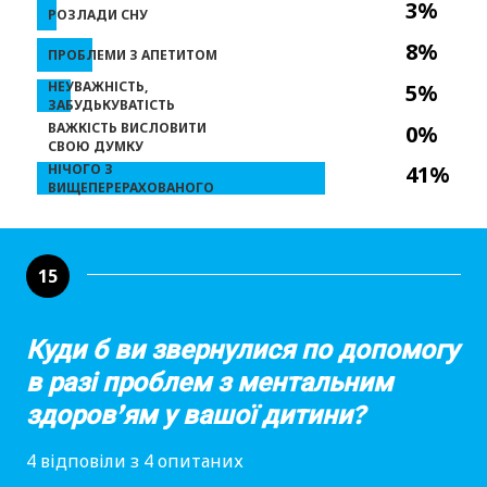
3%
РОЗЛАДИ СНУ
8%
ПРОБЛЕМИ З АПЕТИТОМ
НЕУВАЖНІСТЬ,
5%
ЗАБУДЬКУВАТІСТЬ
ВАЖКІСТЬ ВИСЛОВИТИ
0%
СВОЮ ДУМКУ
НІЧОГО З
41%
ВИЩЕПЕРЕРАХОВАНОГО
15
Куди б ви звернулися по допомогу
в разі проблем з ментальним
здоров’ям у вашої дитини?
4 відповіли з 4 опитаних