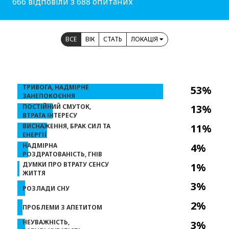
666 відповіли з 688 опитаних
ВСЕ
ВІК
СТАТЬ
ЛОКАЦІЯ
ТРИВОГА, НАДМІРНЕ
53%
ЗАНЕПОКОЄННЯ
ПОСТІЙНИЙ СМУТОК,
13%
ВТРАТА ІНТЕРЕСУ
ВИСНАЖЕННЯ, БРАК СИЛ ТА
11%
ЕНЕРГІЇ
НАДМІРНА
4%
РОЗДРАТОВАНІСТЬ, ГНІВ
ДУМКИ ПРО ВТРАТУ СЕНСУ
1%
ЖИТТЯ
3%
РОЗЛАДИ СНУ
2%
ПРОБЛЕМИ З АПЕТИТОМ
НЕУВАЖНІСТЬ,
3%