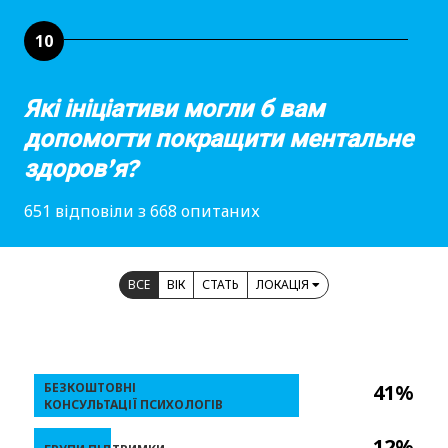
10
Які ініціативи могли б вам
допомогти покращити ментальне
здоров’я?
651 відповіли з 668 опитаних
ВСЕ
ВІК
СТАТЬ
ЛОКАЦІЯ
БЕЗКОШТОВНІ
41%
КОНСУЛЬТАЦІЇ ПСИХОЛОГІВ
12%