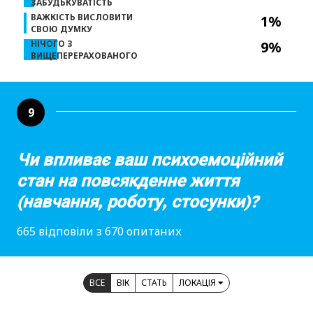
ЗАБУДЬКУВАТІСТЬ
ВАЖКІСТЬ ВИСЛОВИТИ
1%
СВОЮ ДУМКУ
НІЧОГО З
9%
ВИЩЕПЕРЕРАХОВАНОГО
9
Чи впливає ваш психоемоційний
стан на повсякденне життя
(навчання, роботу, стосунки)?
665 відповіли з 670 опитаних
ВСЕ
ВІК
СТАТЬ
ЛОКАЦІЯ