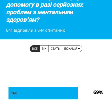
допомогу в разі серйозних
проблем з ментальним
здоров’ям?
641 відповіли з 644 опитаних
ВСЕ
ВІК
СТАТЬ
ЛОКАЦІЯ
69%
ТАК