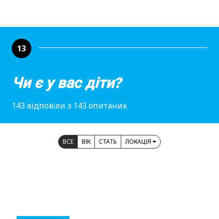
13
Чи є у вас діти?
143 відповіли з 143 опитаних
ВСЕ
ВІК
СТАТЬ
ЛОКАЦІЯ