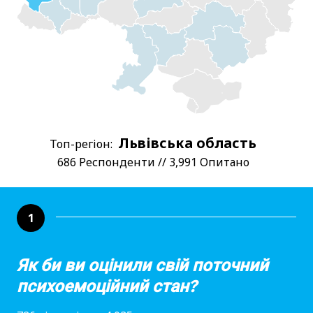
Львівська область
Топ-регіон:
686 Респонденти // 3,991 Опитано
1
Як би ви оцінили свій поточний
психоемоційний стан?