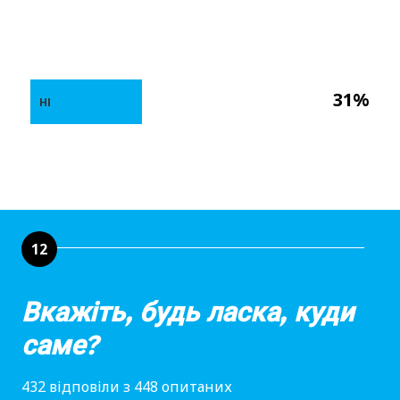
31%
НІ
12
Вкажіть, будь ласка, куди
саме?
432 відповіли з 448 опитаних