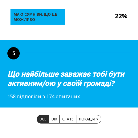
МАЮ СУМНІВИ, ЩО ЦЕ
22%
МОЖЛИВО
5
Що найбільше заважає тобі бути
активним/ою у своїй громаді?
158 відповіли з 174 опитаних
ВСЕ
ВІК
СТАТЬ
ЛОКАЦІЯ