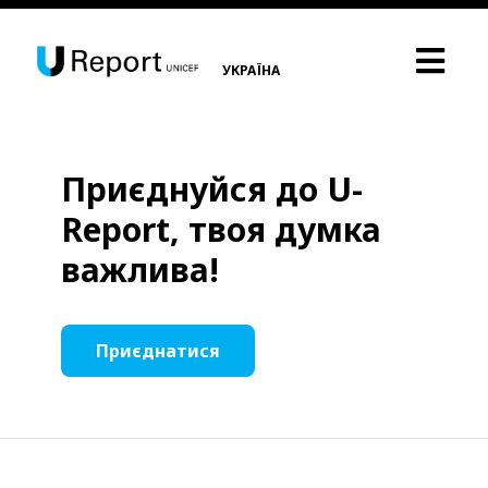
УКРАЇНА
Приєднуйся до U-
Report, твоя думка
важлива!
Приєднатися