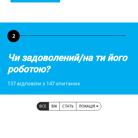
2
Чи задоволений/на ти його
роботою?
137 відповіли з 147 опитаних
ВСЕ
ВІК
СТАТЬ
ЛОКАЦІЯ