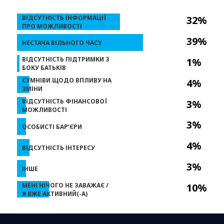
ВІДСУТНІСТЬ ІНФОРМАЦІЇ
32%
ПРО МОЖЛИВОСТІ
39%
НЕСТАЧА ВІЛЬНОГО ЧАСУ
ВІДСУТНІСТЬ ПІДТРИМКИ З
1%
БОКУ БАТЬКІВ
СУМНІВИ ЩОДО ВПЛИВУ НА
4%
ЗМІНИ
ВІДСУТНІСТЬ ФІНАНСОВОЇ
3%
МОЖЛИВОСТІ
3%
ОСОБИСТІ БАР’ЄРИ
4%
ВІДСУТНІСТЬ ІНТЕРЕСУ
3%
ІНШЕ
МЕНІ НІЧОГО НЕ ЗАВАЖАЄ /
10%
Я ВЖЕ АКТИВНИЙ(-А)