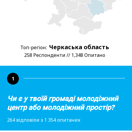
Черкаська область
Топ-регіон:
258 Респонденти // 1,348 Опитано
1
Чи є у твоїй громаді молодіжний
центр або молодіжний простір?
264 відповіли з 1 354 опитаних