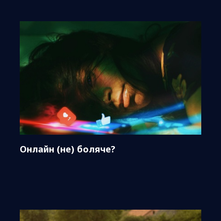
Онлайн (не) боляче?