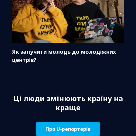
Як залучити молодь до молодіжних
центрів?
Ці люди змінюють країну на
краще
Про U-репортерів