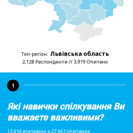
Львівська область
Топ-регіон:
2,128 Респонденти // 3,919 Опитано
1
Які навички спілкування Ви
вважаєте важливими?
13 616 відповіли з 27 667 опитаних