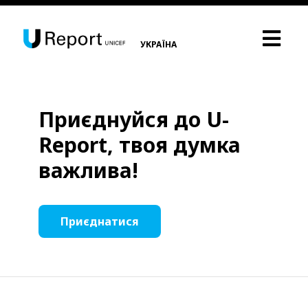
УКРАЇНА
Приєднуйся до U-
Report, твоя думка
важлива!
Приєднатися