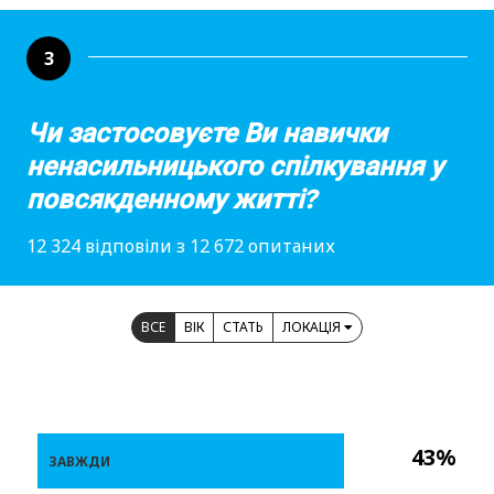
3
Чи застосовуєте Ви навички
ненасильницького спілкування у
повсякденному житті?
12 324 відповіли з 12 672 опитаних
ВСЕ
ВІК
СТАТЬ
ЛОКАЦІЯ
43%
ЗАВЖДИ