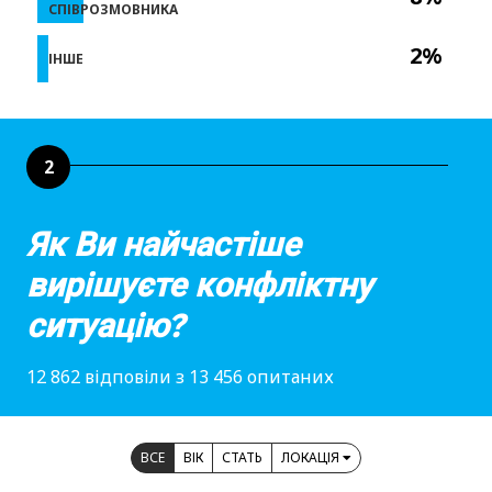
СПІВРОЗМОВНИКА
2%
ІНШЕ
2
Як Ви найчастіше
вирішуєте конфліктну
ситуацію?
12 862 відповіли з 13 456 опитаних
ВСЕ
ВІК
СТАТЬ
ЛОКАЦІЯ