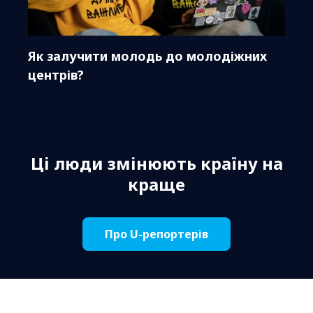
Як залучити молодь до молодіжних
центрів?
Ці люди змінюють країну на
краще
Про U-репортерів