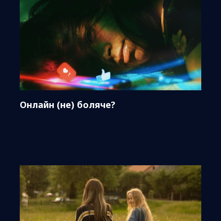
Онлайн (не) боляче?