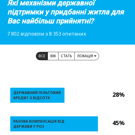
Які механізми державної
підтримки у придбанні житла для
Вас найбільш прийнятні?
7 802 відповіли з 8 353 опитаних
ВСЕ
ВІК
СТАТЬ
ЛОКАЦІЯ
ДЕРЖАВНИЙ ПІЛЬГОВИЙ
28%
КРЕДИТ З ВІДСОТК
РАЗОВА КОМПЕНСАЦІЯ ВІД
45%
ДЕРЖАВИ У РОЗ