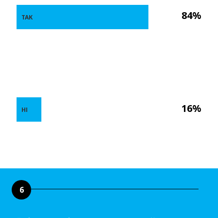
84%
ТАК
16%
НІ
6