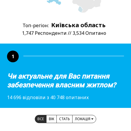
Київська область
Топ-регіон:
1,747 Респонденти // 3,534 Опитано
1
Чи актуальне для Вас питання
забезпечення власним житлом?
14 696 відповіли з 40 748 опитаних
ВСЕ
ВІК
СТАТЬ
ЛОКАЦІЯ