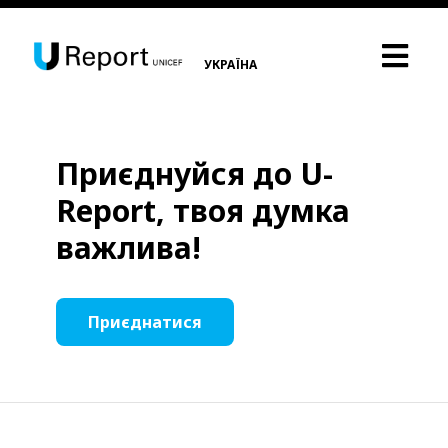
УКРАЇНА
Приєднуйся до U-
Report, твоя думка
важлива!
Приєднатися