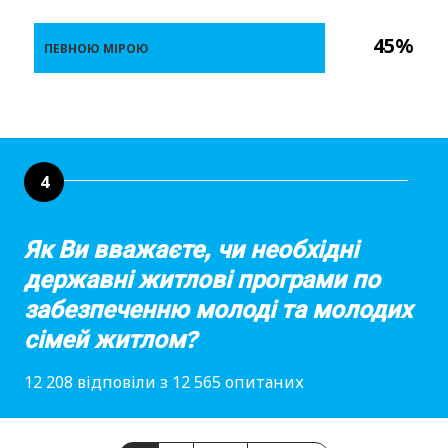
45%
ПЕВНОЮ МІРОЮ
4
Як Ви вважаєте, чи необхідні
державні житлові програми по
забезпеченню молоді та молодих
сімей житлом?
12 208 відповіли з 12 565 опитаних