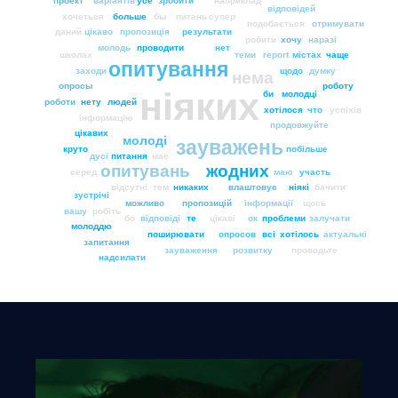
проект
варіантів
усе
зробити
наприклад
відповідей
хочеться
больше
бы
питань
супер
подобається
отримувати
даний
цікаво
пропозиція
результати
робити
хочу
наразі
молодь
проводити
нет
школах
теми
report
містах
чаще
опитування
заходи
щодо
думку
нема
опросы
роботу
ніяких
би
молодці
роботи
нету
людей
хотілося
что
успіхів
інформацію
продовжуйте
цікавих
молоді
зауважень
круто
побільше
дусі
питання
має
опитувань
жодних
серед
маю
участь
відсутні
тем
никаких
влаштовує
ніякі
бачити
зустрічі
можливо
пропозицій
інформації
щось
вашу
робіть
бо
відповіді
те
цікаві
ок
проблеми
залучати
молоддю
поширювати
опросов
всі
хотілось
актуальні
запитання
зауваження
розвитку
проводьте
надсилати