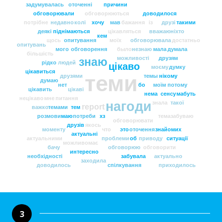
задумувалась
оточенні
причини
обговорювали
обговорюються
доводилося
потрібне
недавно
колі
хочу
мав
бажання
із
друзі
такими
деякі
піднімаються
цікавляться
вважаю
ніхто
кем
щось
опитування
моїх
обговорювала
достатньо
опитувань
мого
обговорення
было
незнаю
мала
думала
більшість
можливості
друзям
знаю
рідко
людей
цікаво
моєму
думку
цікавиться
теми
друзями
темы
нікому
думаю
нет
бо
моїм
потому
цікавить
цікаві
нема
сенсу
мабуть
нецікаво
мне
питання
нагоди
знала
такої
report
важко
темами
тем
розмови
маю
потреби
хз
тема
забуваю
обговорювати
друзів
якось
моменту
что
это
оточення
знайомих
актуальні
актуальними
проблеми
об
приводу
ситуації
можливо
має
бачу
обговорюю
обговорити
интересно
необхідності
забувала
актуально
заходила
доводилось
спілкування
приходилось
3