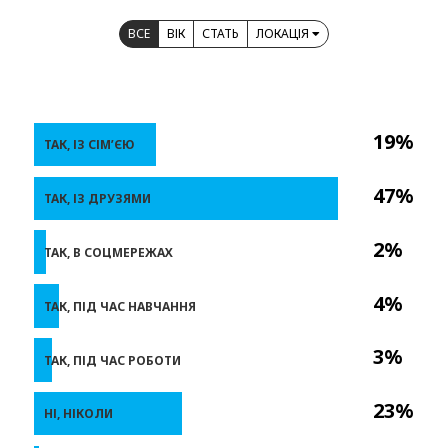
ВСЕ
ВІК
СТАТЬ
ЛОКАЦІЯ
19%
ТАК, ІЗ СІМ’ЄЮ
47%
ТАК, ІЗ ДРУЗЯМИ
2%
ТАК, В СОЦМЕРЕЖАХ
4%
ТАК, ПІД ЧАС НАВЧАННЯ
3%
ТАК, ПІД ЧАС РОБОТИ
23%
НІ, НІКОЛИ