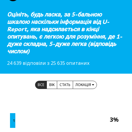
Оцініть, будь ласка, за 5-бальною
шкалою наскільки інформація від U-
Report, яка надсилається в кінці
опитувань, є легкою для розуміння, де 1-
дуже складна, 5-дуже легка (відповідь
числом)
24 639 відповіли з 25 635 опитаних
ВСЕ
ВІК
СТАТЬ
ЛОКАЦІЯ
3%
1