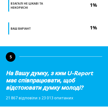
ВЗАГАЛІ НЕ ЦІКАВІ ТА
1%
НЕКОРИСНІ
1%
ВАШ ВАРІАНТ
5
На Вашу думку, з ким U-Report
має співпрацювати, щоб
відстоювати думку молоді?
21 867 відповіли з 23 013 опитаних