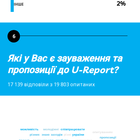
2%
ІНШЕ
6
Які у Вас є зауваження та
пропозиції до U-Report?
17 139 відповіли з 19 803 опитаних
можливість
молодіжні
співпрацювати
опитуваннях
різних
знаю
заходів
різні
україни
пропозиції