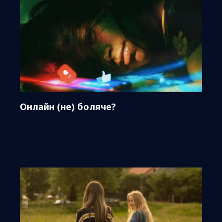
Онлайн (не) боляче?