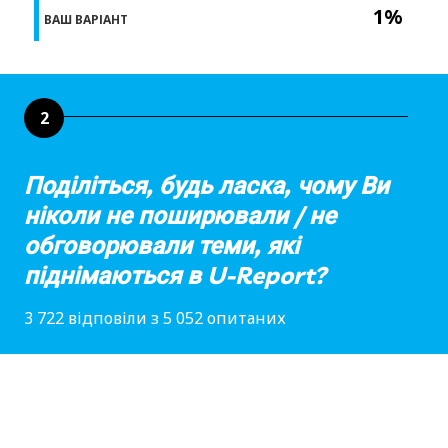
1%
ВАШ ВАРІАНТ
2
Поділіться, будь ласка, чому Ви
ніколи не поширювали / не
обговорювали теми, які
піднімаються в U-Report?
3 722 відповіли з 5 052 опитаних