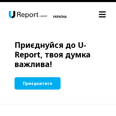
УКРАЇНА
Приєднуйся до U-
Report, твоя думка
важлива!
Приєднатися