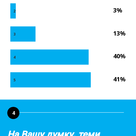
3%
2
13%
3
40%
4
41%
5
4
На Вашу думку, теми