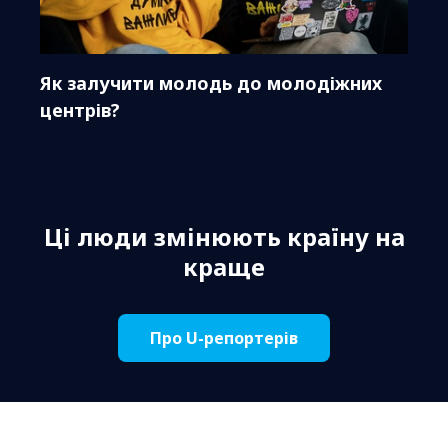
Як залучити молодь до молодіжних
центрів?
Ці люди змінюють країну на
краще
Про U-репортерів