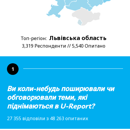
Львівська область
Топ-регіон:
3,319 Респонденти // 5,540 Опитано
1
Ви коли-небудь поширювали чи
обговорювали теми, які
піднімаються в U-Report?
27 355 відповіли з 48 263 опитаних