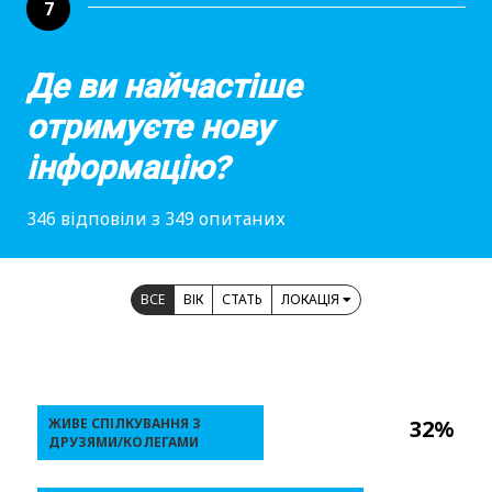
7
Де ви найчастіше
отримуєте нову
інформацію?
346 відповіли з 349 опитаних
ВСЕ
ВІК
СТАТЬ
ЛОКАЦІЯ
ЖИВЕ СПІЛКУВАННЯ З
32%
ДРУЗЯМИ/КОЛЕГАМИ