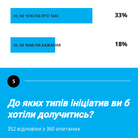
33%
НІ, НЕ ЧУВ/ЛА ПРО ТАКІ
18%
НІ, НЕ МАВ/ЛА БАЖАННЯ
5
До яких типів ініціатив ви б
хотіли долучитись?
352 відповіли з 360 опитаних