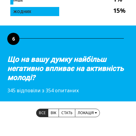
ІНШЕ
15%
ЖОДНИХ
6
Що на вашу думку найбільш
негативно впливає на активність
молоді?
345 відповіли з 354 опитаних
ВСЕ
ВІК
СТАТЬ
ЛОКАЦІЯ