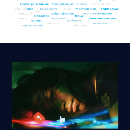
космос
рада
міська
білоцерківська
безтабу
місто
заходи
україна
бцтв
можливості
білої
територіальна
соцмережах
date
київський
godushabrodiagi
espresobc
експресо
molradabc
tsnua
телеграмі
біопалива
білказнає
телеграм
каналів
знайомими
обміном
незламна
таращанський
соціальних