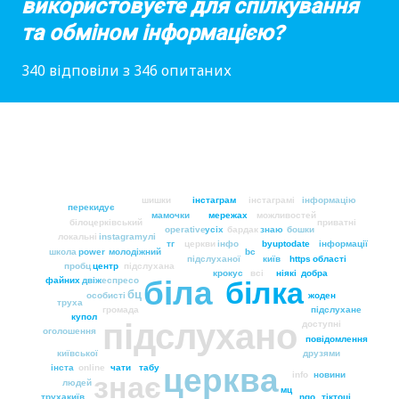
використовуєте для спілкування
та обміном інформацією?
340 відповіли з 346 опитаних
шишки
інстаграм
інстаграмі
інформацію
перекидує
мамочки
мережах
можливостей
білоцерківський
приватні
operative
усіх
бардак
знаю
бошки
локальні
instagram
улі
тг
церкви
інфо
byuptodate
інформації
школа
power
молодіжний
bc
підслуханої
київ
https
області
пробц
центр
підслухана
крокус
всі
ніякі
добра
біла
файних
двіж
еспресо
білка
бц
особисті
жоден
труха
громада
підслухане
купол
підслухано
доступні
оголошення
повідомлення
київської
друзями
церква
інста
online
чати
табу
info
новини
знає
людей
мц
трухакиїв
ngo
тіктоці