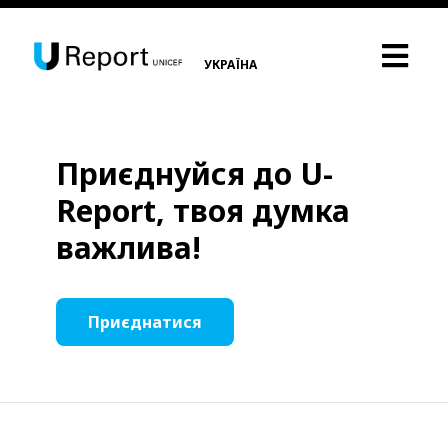
УКРАЇНА
Приєднуйся до U-
Report, твоя думка
важлива!
Приєднатися