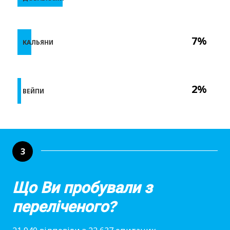
7%
КАЛЬЯНИ
2%
ВЕЙПИ
3
Що Ви пробували з
переліченого?