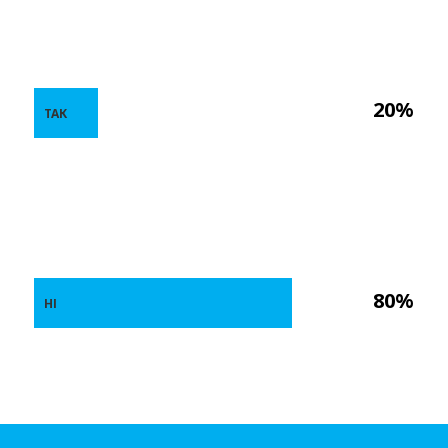
20%
ТАК
80%
НІ