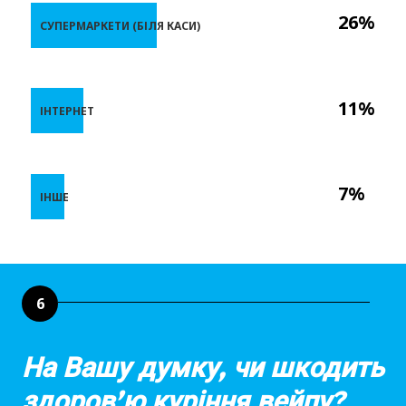
26%
СУПЕРМАРКЕТИ (БІЛЯ КАСИ)
11%
ІНТЕРНЕТ
7%
ІНШЕ
6
На Вашу думку, чи шкодить
здоров’ю куріння вейпу?