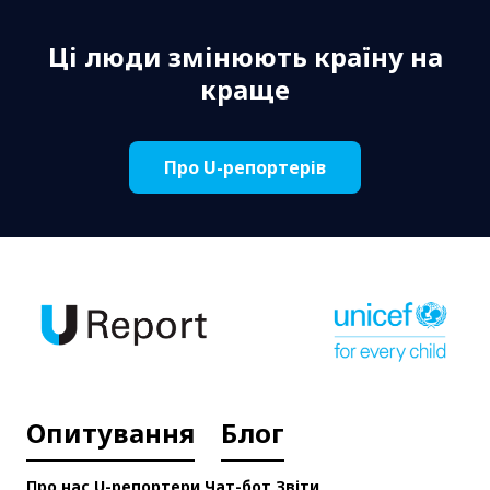
Ці люди змінюють країну на
краще
Про U-репортерів
Опитування
Блог
Про нас
U-репортери
Чат-бот
Звіти