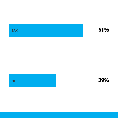
61%
ТАК
39%
НІ