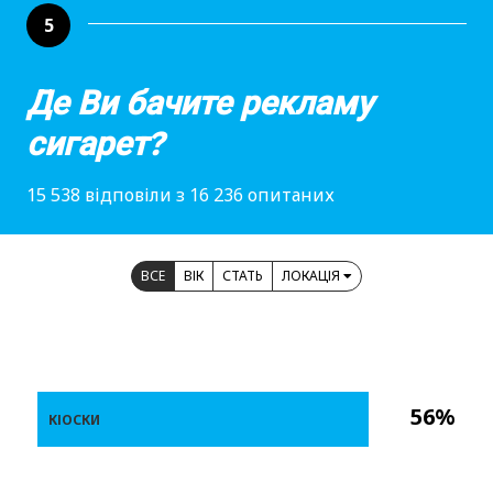
5
Де Ви бачите рекламу
сигарет?
15 538 відповіли з 16 236 опитаних
ВСЕ
ВІК
СТАТЬ
ЛОКАЦІЯ
56%
КІОСКИ