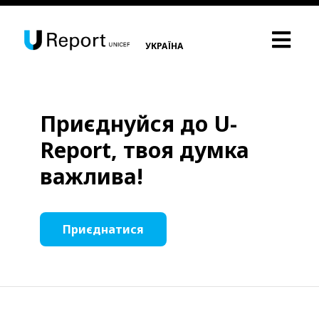
УКРАЇНА
Приєднуйся до U-
Report, твоя думка
важлива!
Приєднатися