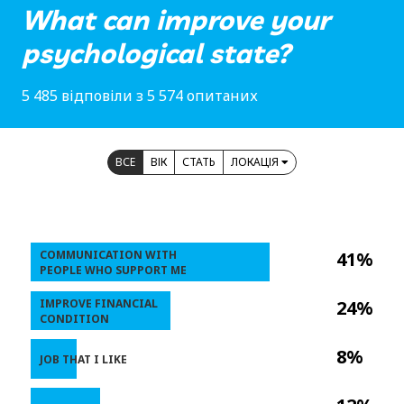
What can improve your
psychological state?
5 485 відповіли з 5 574 опитаних
ВСЕ
ВІК
СТАТЬ
ЛОКАЦІЯ
COMMUNICATION WITH
41%
PEOPLE WHO SUPPORT ME
IMPROVE FINANCIAL
24%
CONDITION
8%
JOB THAT I LIKE