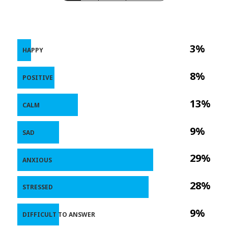
3%
HAPPY
8%
POSITIVE
13%
CALM
9%
SAD
29%
ANXIOUS
28%
STRESSED
9%
DIFFICULT TO ANSWER