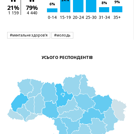
9%
8%
6%
21%
79%
1 159
4 440
0-14
15-19
20-24
25-30
31-34
35+
#ментальне здоров’я
#молодь
УСЬОГО РЕСПОНДЕНТІВ