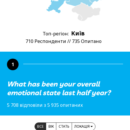
Київ
Топ-регіон:
710 Респонденти // 735 Опитано
1
What has been your overall
emotional state last half year?
5 708 відповіли з 5 935 опитаних
ВСЕ
ВІК
СТАТЬ
ЛОКАЦІЯ