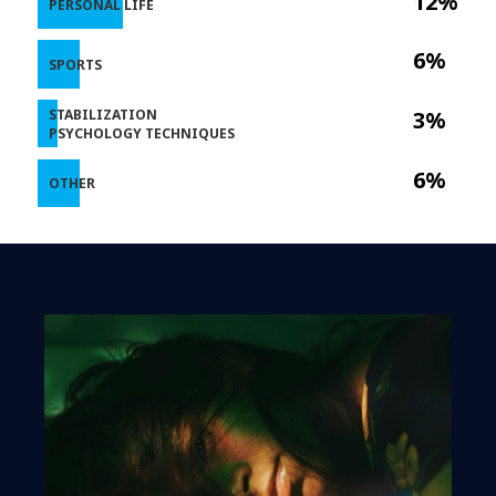
12%
PERSONAL LIFE
6%
SPORTS
STABILIZATION
3%
PSYCHOLOGY TECHNIQUES
6%
OTHER