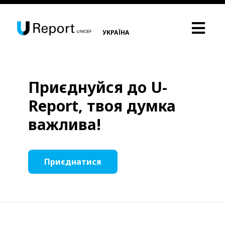
УКРАЇНА
Приєднуйся до U-
Report, твоя думка
важлива!
Приєднатися