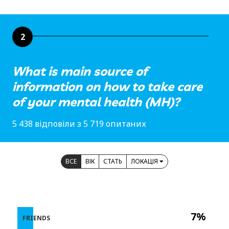
2
What is main source of
information on how to take care
of your mental health (MH)?
5 438 відповіли з 5 719 опитаних
ВСЕ
ВІК
СТАТЬ
ЛОКАЦІЯ
7%
FRIENDS