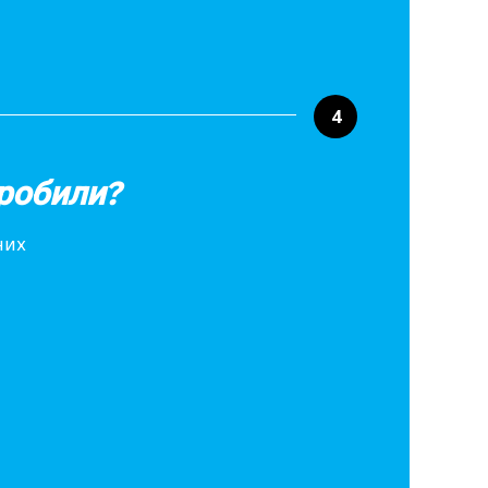
4
робили?
них