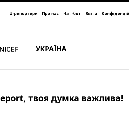
U-репортери
Про нас
Чат-бот
Звіти
Конфіденцій
УКРАЇНА
eport, твоя думка важлива!