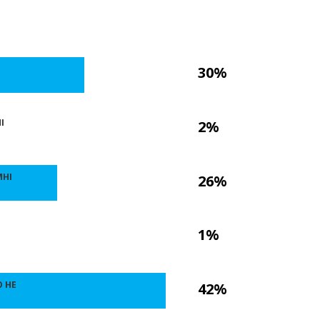
30%
І
2%
МНІ
26%
1%
О НЕ
42%