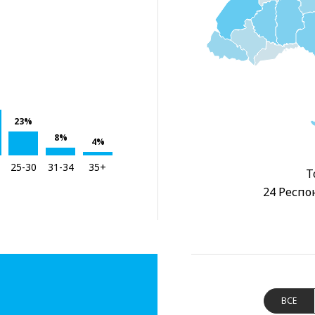
23%
8%
4%
25-30
31-34
35+
Т
24 Респо
ВСЕ