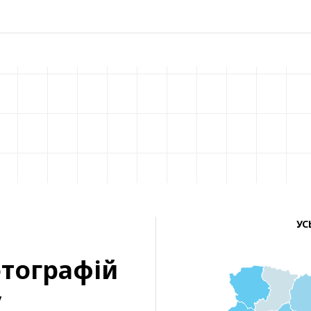
УС
тографій
у