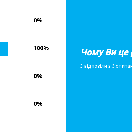
0%
100%
Чому Ви це 
3 відповіли з 3 опита
0%
0%