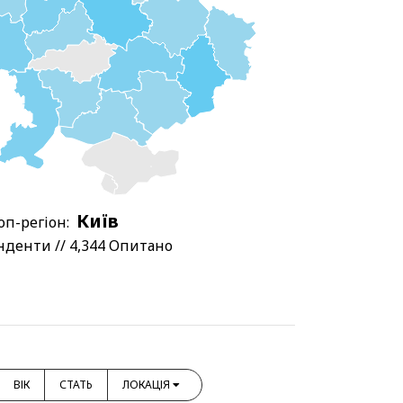
Київ
оп-регіон:
нденти // 4,344 Опитано
ВІК
СТАТЬ
ЛОКАЦІЯ