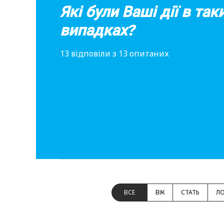
Які були Ваші дії в так
випадках?
13 відповіли з 13 опитаних
ВСЕ
ВІК
СТАТЬ
ЛО