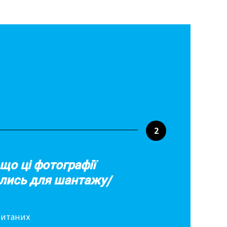
2
 що ці фотографії
лись для шантажу/
опитаних