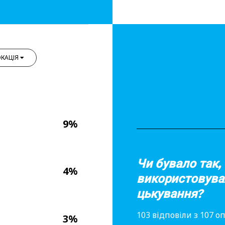
КАЦІЯ
9%
Чи бувало так,
4%
використовува
цькування?
103 відповіли з 107 
3%