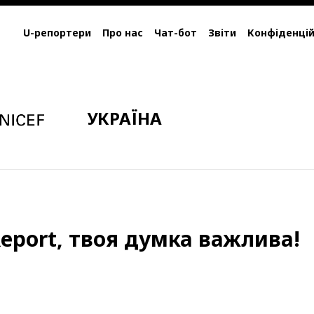
U-репортери
Про нас
Чат-бот
Звіти
Конфіденцій
УКРАЇНА
eport, твоя думка важлива!