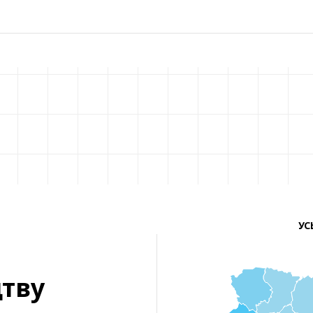
УС
тву