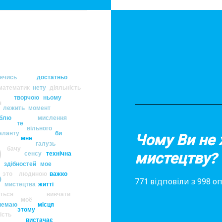
ячись
достатньо
математик
нету
діяльність
творчою
ньому
я
лежить
момент
блю
мислення
те
вільного
аланту
би
Чому Ви не 
мне
о
галузь
бачу
мистецтву?
сенсу
технічна
здібностей
мое
это
людиною
важко
ю
771 відповіли з 998 
мистецтва
житті
ться
вивчати
моё
немаю
місця
этому
ість
вистачає