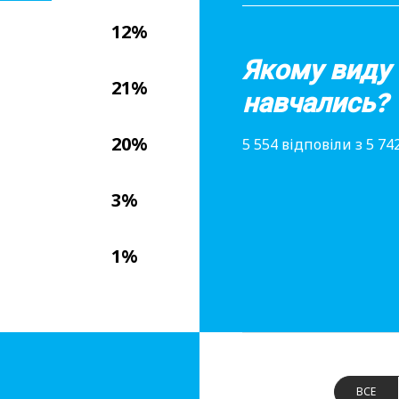
12%
Якому виду
21%
навчались?
20%
5 554 відповіли з 5 7
3%
1%
ВСЕ