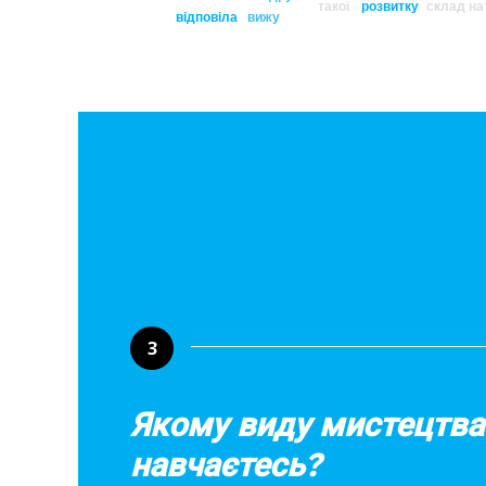
такої
розвитку
склад
на
відповіла
вижу
3
Якому виду мистецтва
навчаєтесь?