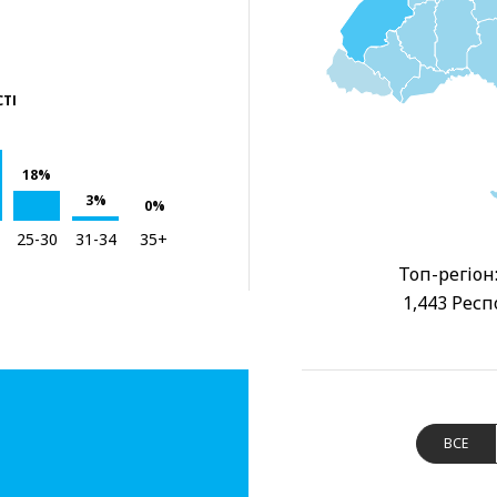
СТІ
18%
3%
0%
25-30
31-34
35+
Топ-регіон
1,443 Респ
ВСЕ