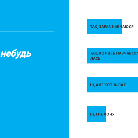
ТАК, ЗАРАЗ НАВЧАЮСЯ
-небудь
ТАК, КОЛИСЬ НАВЧАВСЯ/
ЛАСЬ
НІ, АЛЕ ХОТІВ/ЛА Б
НІ, І НЕ ХОЧУ