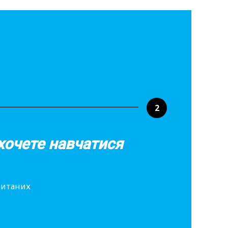
2
хочете навчатися
опитаних