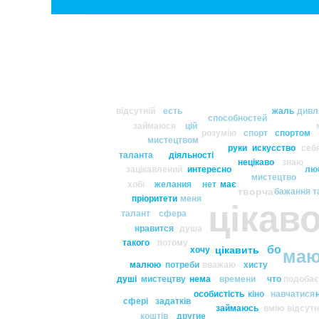
відсутній
есть
жаль
дивл
способностей
займаюся
цій
розумію
спорт
спортом
мистецтвом
руки
искусство
себ
таланта
діяльності
нецікаво
знаю
зацікавлений
интересно
лю
мистецтво
хобі
желания
нет
має
творча
бажання
т
пріоритети
меня
цікав
талант
сфера
нравится
душа
такого
потому
бо
цікавить
хочу
ма
малюю
потреби
вважаю
хисту
душі
мистецтву
нема
времени
что
подобає
особистість
кіно
навчатися
сфері
задатків
займаюсь
вмію
відсутн
коштів
другие