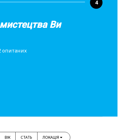
4
 мистецтва Ви
42 опитаних
ВІК
СТАТЬ
ЛОКАЦІЯ