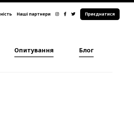
ність
Наші партнери
Приєднатися
Опитування
Блог