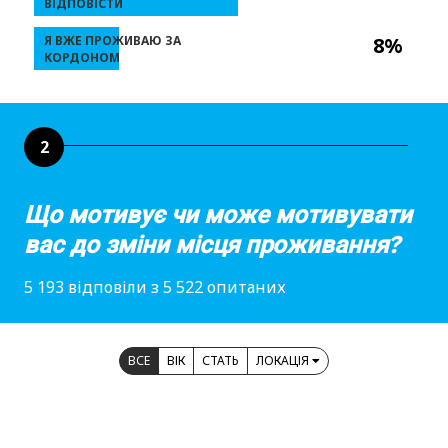
ВІДПОВІСТИ
Я ВЖЕ ПРОЖИВАЮ ЗА
8%
КОРДОНОМ
2
Що мотивує чи може мотивувати
вас до зміни місця проживання?
5 193 відповіли з 5 522 опитаних
ВСЕ
ВІК
СТАТЬ
ЛОКАЦІЯ