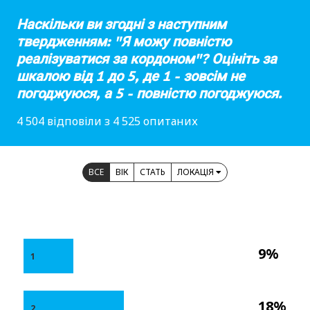
Наскільки ви згодні з наступним
твердженням: "Я можу повністю
реалізуватися за кордоном"? Оцініть за
шкалою від 1 до 5, де 1 - зовсім не
погоджуюся, а 5 - повністю погоджуюся.
4 504 відповіли з 4 525 опитаних
ВСЕ
ВІК
СТАТЬ
ЛОКАЦІЯ
9%
1
18%
2