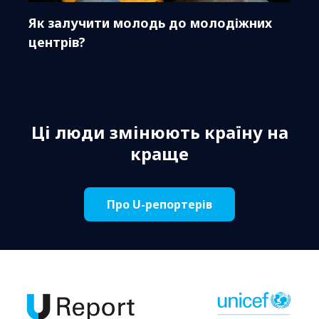
Як залучити молодь до молодіжних
центрів?
Ці люди змінюють країну на
краще
Про U-репортерів