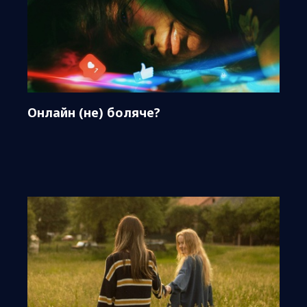
Онлайн (не) боляче?