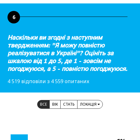
6
Наскільки ви згодні з наступним
твердженням: "Я можу повністю
реалізуватися в Україні"? Оцініть за
шкалою від 1 до 5, де 1 - зовсім не
погоджуюся, а 5 - повністю погоджуюся.
4 519 відповіли з 4 559 опитаних
ВСЕ
ВІК
СТАТЬ
ЛОКАЦІЯ