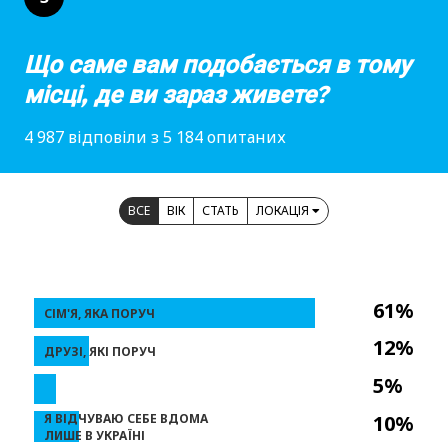
Що саме вам подобається в тому
місці, де ви зараз живете?
4 987 відповіли з 5 184 опитаних
ВСЕ
ВІК
СТАТЬ
ЛОКАЦІЯ
61%
СІМ'Я, ЯКА ПОРУЧ
12%
ДРУЗІ, ЯКІ ПОРУЧ
5%
Я ВІДЧУВАЮ СЕБЕ ВДОМА
10%
ЛИШЕ В УКРАЇНІ