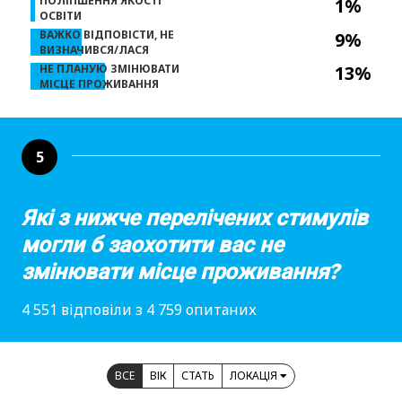
ПОЛІПШЕННЯ ЯКОСТІ
1%
ОСВІТИ
ВАЖКО ВІДПОВІСТИ, НЕ
9%
ВИЗНАЧИВСЯ/ЛАСЯ
НЕ ПЛАНУЮ ЗМІНЮВАТИ
13%
МІСЦЕ ПРОЖИВАННЯ
5
Які з нижче перелічених стимулів
могли б заохотити вас не
змінювати місце проживання?
4 551 відповіли з 4 759 опитаних
ВСЕ
ВІК
СТАТЬ
ЛОКАЦІЯ