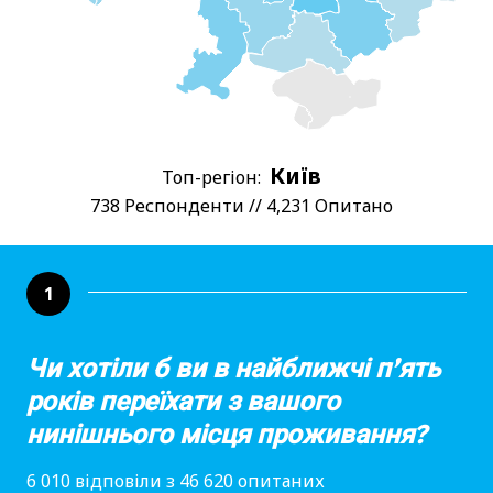
Київ
Топ-регіон:
738 Респонденти // 4,231 Опитано
1
Чи хотіли б ви в найближчі п’ять
років переїхати з вашого
нинішнього місця проживання?
6 010 відповіли з 46 620 опитаних