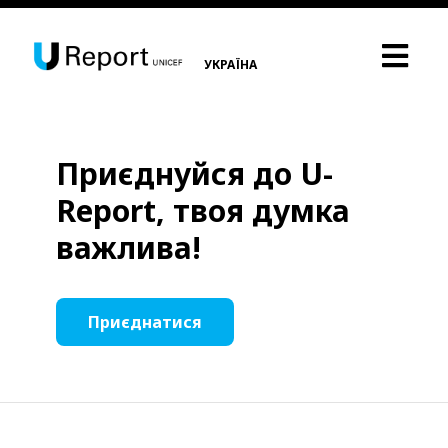
УКРАЇНА
Приєднуйся до U-
Report, твоя думка
важлива!
Приєднатися