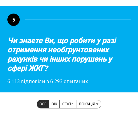
5
Чи знаєте Ви, що робити у разі
отримання необгрунтованих
рахунків чи інших порушень у
сфері ЖКГ?
6 113 відповіли з 6 293 опитаних
ВСЕ
ВІК
СТАТЬ
ЛОКАЦІЯ