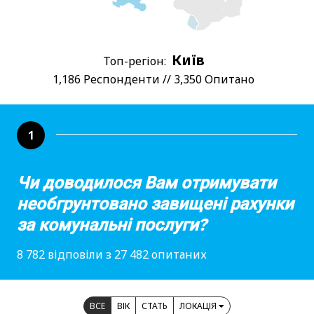
Київ
Топ-регіон:
1,186 Респонденти // 3,350 Опитано
1
Чи доводилося Вам отримувати
необгрунтовано завищені рахунки
за комунальні послуги?
8 782 відповіли з 27 482 опитаних
ВСЕ
ВІК
СТАТЬ
ЛОКАЦІЯ