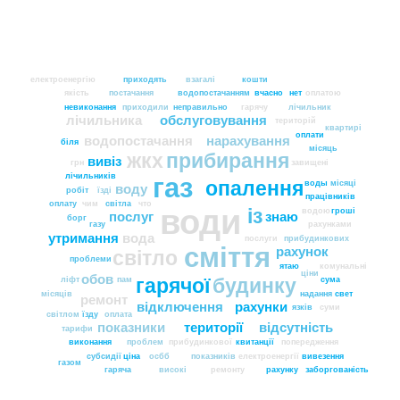
електроенергію
приходять
взагалі
кошти
якість
постачання
водопостачанням
вчасно
нет
оплатою
невиконання
приходили
неправильно
гарячу
лічильник
лічильника
обслуговування
територій
квартирі
оплати
водопостачання
нарахування
біля
місяць
жкх
прибирання
вивіз
грн
завищені
лічильників
газ
опалення
воды
місяці
воду
робіт
їзді
працівників
оплату
чим
світла
что
води
із
водою
гроші
послуг
знаю
борг
газу
рахунками
утримання
вода
послуги
прибудинкових
сміття
рахунок
світло
проблеми
ятаю
комунальні
ціни
обов
гарячої
будинку
ліфт
пам
сума
місяців
надання
свет
ремонт
відключення
рахунки
язків
суми
світлом
їзду
оплата
показники
території
відсутність
тарифи
виконання
проблем
прибудинкової
квитанції
попередження
субсидії
ціна
осбб
показників
електроенергії
вивезення
газом
гаряча
високі
ремонту
рахунку
заборгованість