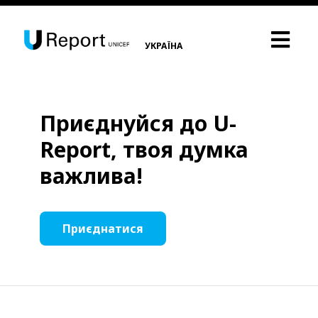
УКРАЇНА
Приєднуйся до U-
Report, твоя думка
важлива!
Приєднатися