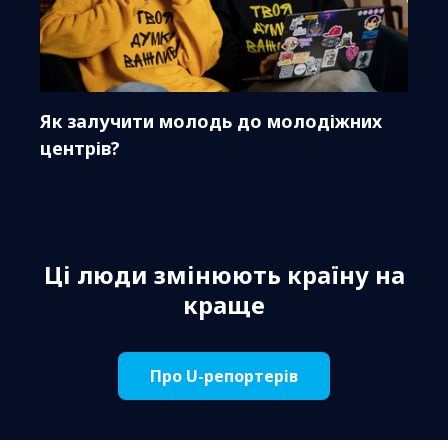
Як залучити молодь до молодіжних
центрів?
Ці люди змінюють країну на
краще
Про U-репортерів