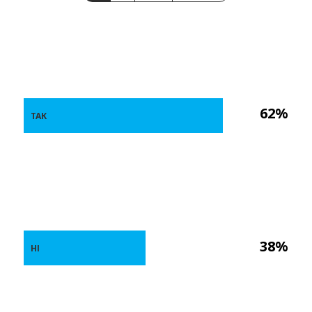
62%
ТАК
38%
НІ