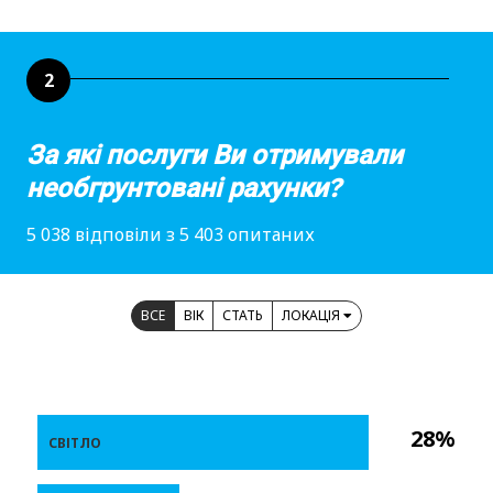
2
За які послуги Ви отримували
необгрунтовані рахунки?
5 038 відповіли з 5 403 опитаних
ВСЕ
ВІК
СТАТЬ
ЛОКАЦІЯ
28%
СВІТЛО