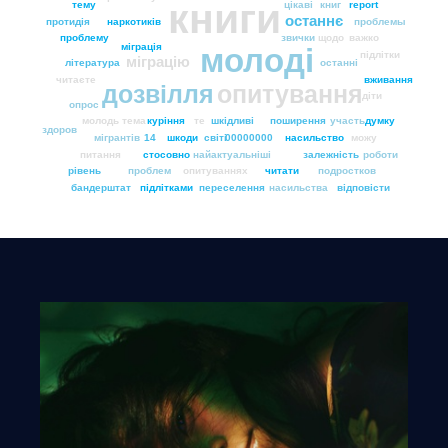
книги
тему
цікаві
книг
report
останнє
протидія
наркотиків
проблемы
проблему
звички
щодо
важко
міграція
молоді
підлітки
міграцію
література
останні
читаєте
вживання
дозвілля
опитування
діти
опрос
молодь
тема
куріння
те
шкідливі
поширення
участь
думку
здоров
мігрантів
14
шкоди
світі
00000000
насильство
можу
питання
стосовно
найактуальніші
залежність
роботи
рівень
проблем
опитуваннях
читати
подростков
бандерштат
підлітками
переселення
насильства
відповісти