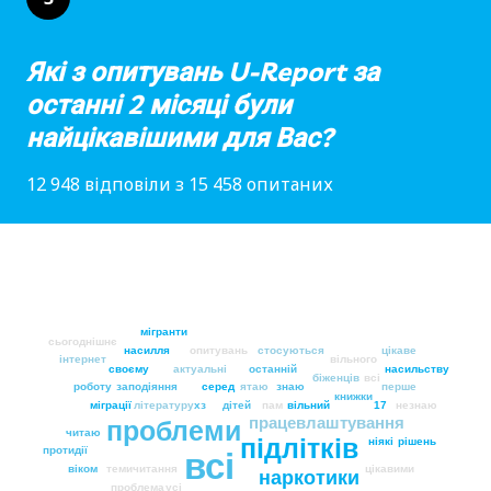
Які з опитувань U-Report за
останні 2 місяці були
найцікавішими для Вас?
12 948 відповіли з 15 458 опитаних
мігранти
сьогоднішнє
насилля
опитувань
стосуються
цікаве
інтернет
вільного
своєму
актуальні
останній
насильству
біженців
всi
роботу
заподіяння
серед
ятаю
знаю
перше
книжки
міграції
літературу
хз
дітей
пам
вільний
17
незнаю
працевлаштування
проблеми
читаю
підлітків
ніякі
рішень
протидії
всі
віком
теми
читання
цікавими
наркотики
проблема
усі