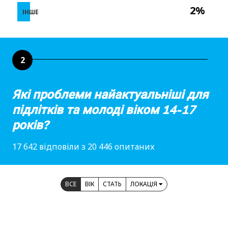
2%
ІНШЕ
2
Які проблеми найактуальніші для
підлітків та молоді віком 14-17
років?
17 642 відповіли з 20 446 опитаних
ВСЕ
ВІК
СТАТЬ
ЛОКАЦІЯ