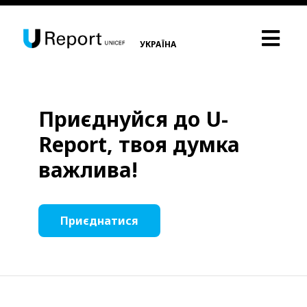
УКРАЇНА
Приєднуйся до U-
Report, твоя думка
важлива!
Приєднатися