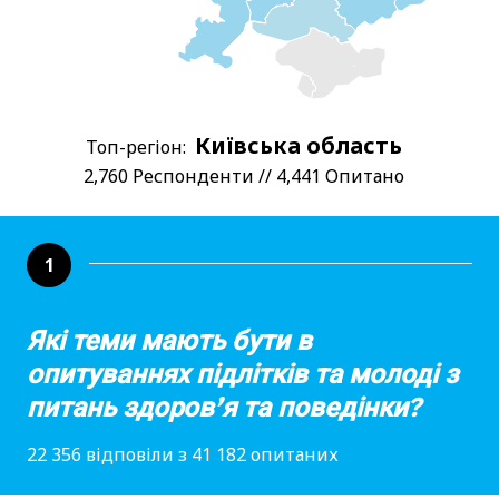
Київська область
Топ-регіон:
2,760 Респонденти // 4,441 Опитано
1
Які теми мають бути в
опитуваннях підлітків та молоді з
питань здоров’я та поведінки?
22 356 відповіли з 41 182 опитаних