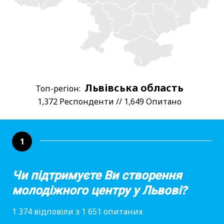
Львівська область
Топ-регіон:
1,372 Респонденти // 1,649 Опитано
1
Чи підтримуєте Ви створення
молодіжного центру у Львові?
1 374 відповіли з 1 651 опитаних