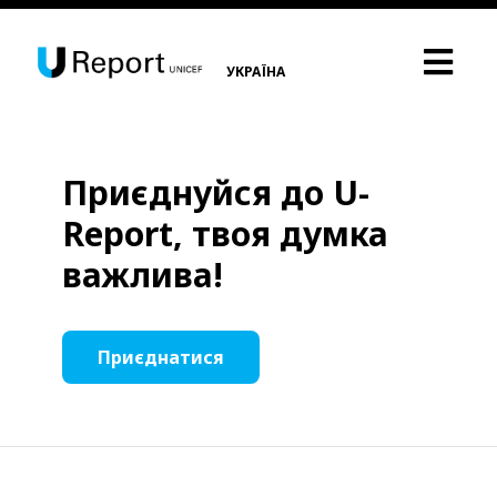
УКРАЇНА
Приєднуйся до U-
Report, твоя думка
важлива!
Приєднатися