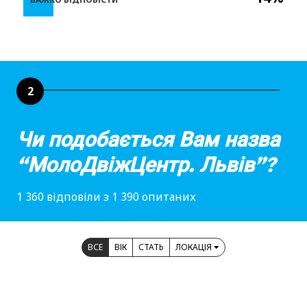
2
Чи подобається Вам назва
“МолоДвіжЦентр. Львів”?
1 360 відповіли з 1 390 опитаних
ВСЕ
ВІК
СТАТЬ
ЛОКАЦІЯ