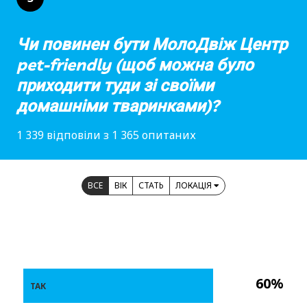
Чи повинен бути МолоДвіж Центр
pet-friendly (щоб можна було
приходити туди зі своїми
домашніми тваринками)?
1 339 відповіли з 1 365 опитаних
ВСЕ
ВІК
СТАТЬ
ЛОКАЦІЯ
60%
ТАК