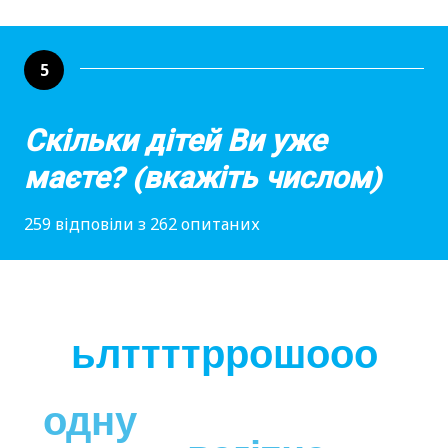
5
Скільки дітей Ви уже
маєте? (вкажіть числом)
259 відповіли з 262 опитаних
ьлттттррошооо
одну