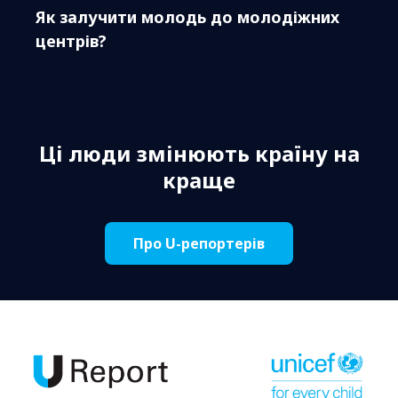
Як залучити молодь до молодіжних
центрів?
Ці люди змінюють країну на
краще
Про U-репортерів