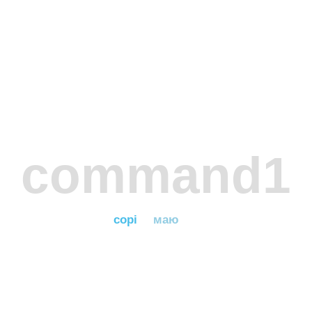
command1
сорі
маю