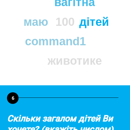
вагітна
маю
100
дітей
command1
животике
6
Скільки загалом дітей Ви
хочете? (вкажіть числом)