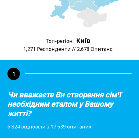
Київ
Топ-регіон:
1,271 Респонденти // 2,678 Опитано
1
Чи вважаєте Ви створення сім'ї
необхідним етапом у Вашому
житті?
6 824 відповіли з 17 639 опитаних