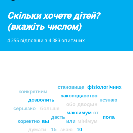
Скільки хочете дітей?
(вкажіть числом)
4 355 відповіли з 4 383 опитаних
становище
фізіологічних
конкретним
законодавство
дозволить
незнаю
обо
дводын
серьезно
больше
максимум
от
дасть
пола
коректно
вы
или
мінімум
думати
15
знаю
10