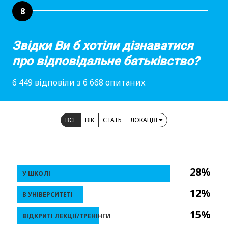
8
Звідки Ви б хотіли дізнаватися
про відповідальне батьківство?
6 449 відповіли з 6 668 опитаних
ВСЕ
ВІК
СТАТЬ
ЛОКАЦІЯ
28%
У ШКОЛІ
12%
В УНІВЕРСИТЕТІ
15%
ВІДКРИТІ ЛЕКЦІЇ/ТРЕНІНГИ