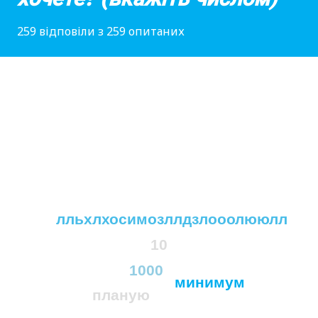
259 відповіли з 259 опитаних
лльхлхосимозллдзлооолююлл
10
1000
минимум
планую