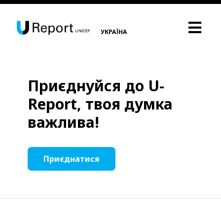
УКРАЇНА
Приєднуйся до U-
Report, твоя думка
важлива!
Приєднатися