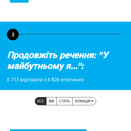
2
Продовжіть речення: "У
майбутньому я...":
6 713 відповіли з 6 826 опитаних
ВСЕ
ВІК
СТАТЬ
ЛОКАЦІЯ