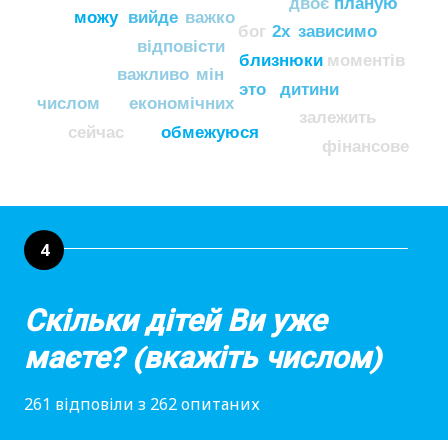
двоє
планую
можу
вийде
важко
бог
2х
зависимо
відповісти
близнюки
моментів
важливо
мін
это
дитини
числом
економічних
залежить
сейчас
обмежуюся
фінансове
4
Скільки дітей Ви уже
маєте? (вкажіть числом)
261 відповіли з 262 опитаних