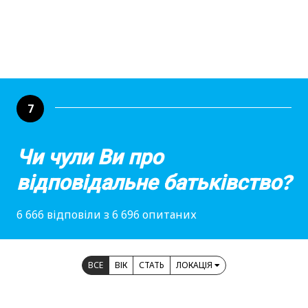
7
Чи чули Ви про
відповідальне батьківство?
6 666 відповіли з 6 696 опитаних
ВСЕ
ВІК
СТАТЬ
ЛОКАЦІЯ