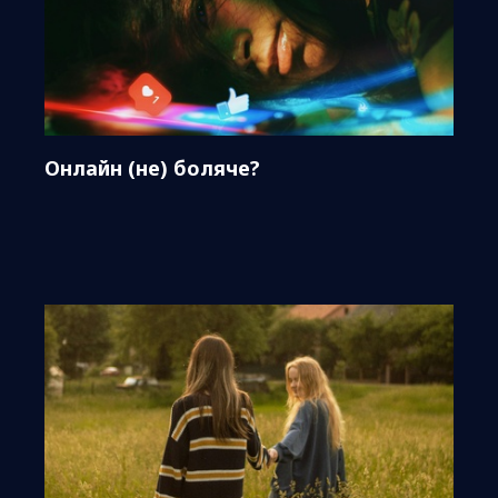
Онлайн (не) боляче?