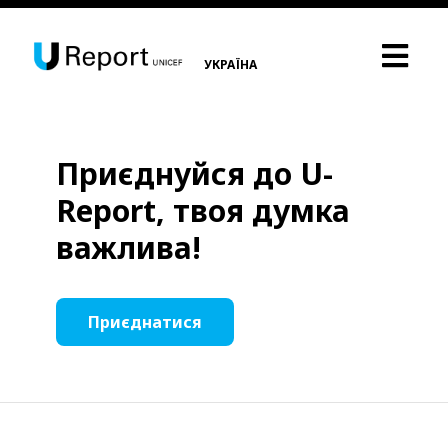
УКРАЇНА
Приєднуйся до U-
Report, твоя думка
важлива!
Приєднатися