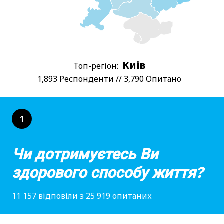
Київ
Топ-регіон:
1,893 Респонденти // 3,790 Опитано
1
Чи дотримуєтесь Ви
здорового способу життя?
11 157 відповіли з 25 919 опитаних