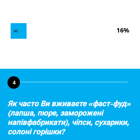
16%
НІ
4
Як часто Ви вживаєте «фаст-фуд»
(лапша, пюре, заморожені
напівфабрикати), чіпси, сухарики,
солоні горішки?