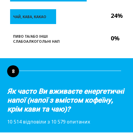
24%
ЧАЙ, КАВА, КАКАО
ПИВО ТА/АБО ІНШІ
0%
СЛАБОАЛКОГОЛЬНІ НАП
8
Як часто Ви вживаєте енергетичні
напої (напої з вмістом кофеїну,
крім кави та чаю)?
10 514 відповіли з 10 579 опитаних