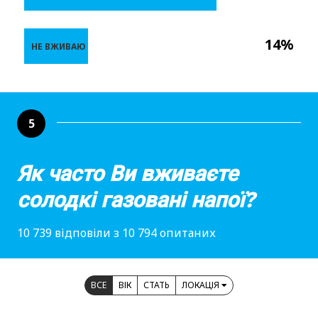
14%
НЕ ВЖИВАЮ
5
Як часто Ви вживаєте
солодкі газовані напої?
10 739 відповіли з 10 794 опитаних
ВСЕ
ВІК
СТАТЬ
ЛОКАЦІЯ