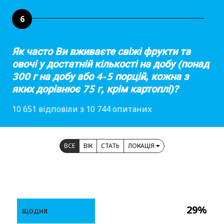
6
Як часто Ви вживаєте свіжі фрукти та
овочі у достатній кількості на добу (понад
300 г на добу або 4-5 порцій, кожна з
яких дорівнює 75 г, крім картоплі)?
10 651 відповіли з 10 744 опитаних
ВСЕ
ВІК
СТАТЬ
ЛОКАЦІЯ
29%
ЩОДНЯ