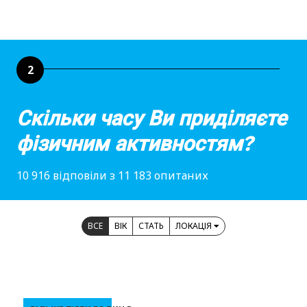
2
Скільки часу Ви приділяєте
фізичним активностям?
10 916 відповіли з 11 183 опитаних
ВСЕ
ВІК
СТАТЬ
ЛОКАЦІЯ