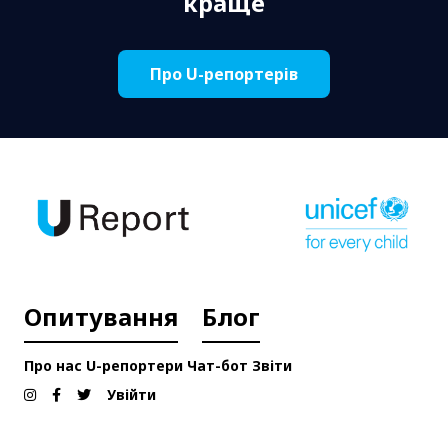
краще
Про U-репортерів
Опитування
Блог
Про нас
U-репортери
Чат-бот
Звіти
Увійти