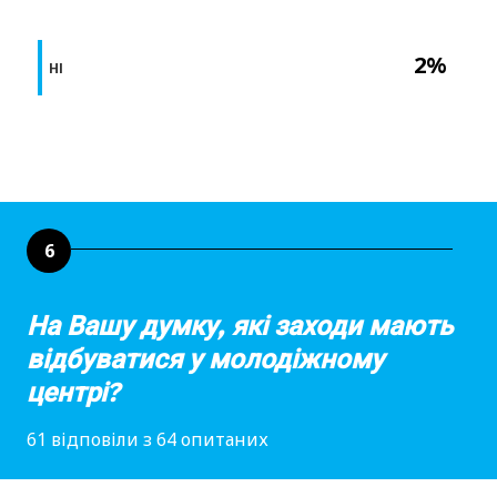
2%
НІ
6
На Вашу думку, які заходи мають
відбуватися у молодіжному
центрі?
61 відповіли з 64 опитаних