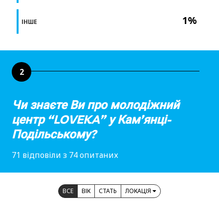
1%
ІНШЕ
2
Чи знаєте Ви про молодіжний
центр “LOVEKA” у Кам’янці-
Подільському?
71 відповіли з 74 опитаних
ВСЕ
ВІК
СТАТЬ
ЛОКАЦІЯ