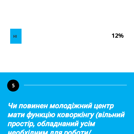
12%
НІ
5
Чи повинен молодіжний центр
мати функцію коворкінгу (вільний
простір, обладнаний усім
необхідним для роботи/