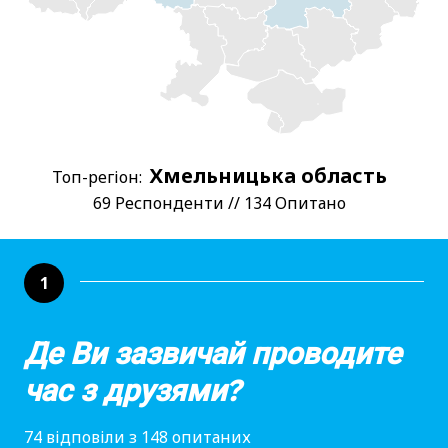
Хмельницька область
Топ-регіон:
69 Респонденти // 134 Опитано
1
Де Ви зазвичай проводите
час з друзями?
74 відповіли з 148 опитаних