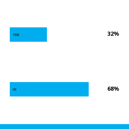
32%
ТАК
68%
НІ