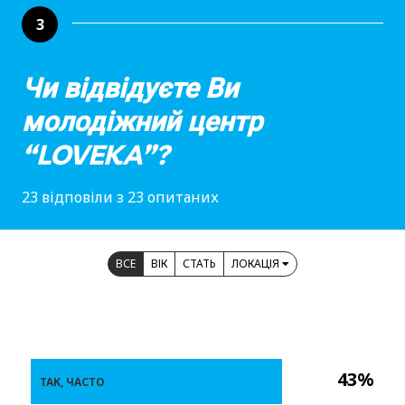
3
Чи відвідуєте Ви
молодіжний центр
“LOVEKA”?
23 відповіли з 23 опитаних
ВСЕ
ВІК
СТАТЬ
ЛОКАЦІЯ
43%
ТАК, ЧАСТО