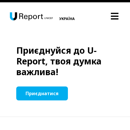
УКРАЇНА
Приєднуйся до U-
Report, твоя думка
важлива!
Приєднатися