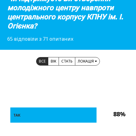
молодіжного центру навпроти
центрального корпусу КПНУ ім. І.
Огієнка?
65 відповіли з 71 опитаних
ВСЕ
ВІК
СТАТЬ
ЛОКАЦІЯ
88%
ТАК