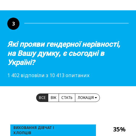
3
Які прояви гендерної нерівності,
на Вашу думку, є сьогодні в
Україні?
1 402 відповіли з 10 413 опитаних
ВСЕ
ВІК
СТАТЬ
ЛОКАЦІЯ
ВИХОВАННЯ ДІВЧАТ І
35%
ХЛОПЦІВ