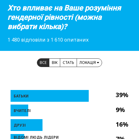
Хто впливає на Ваше розуміння
гендерної рівності (можна
вибрати кілька)?
1 480 відповіли з 1 610 опитаних
ВСЕ
ВІК
СТАТЬ
ЛОКАЦІЯ
39%
БАТЬКИ
9%
ВЧИТЕЛІ
16%
ДРУЗІ
ВІДОМІ ЛЮДЬ ЛІДЕРИ
7%