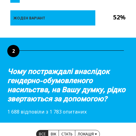
52%
ЖОДЕН ВАРІАНТ
2
Чому постраждалі внаслідок
гендерно-обумовленого
насильства, на Вашу думку, рідко
звертаються за допомогою?
1 688 відповіли з 1 783 опитаних
ВСЕ
ВІК
СТАТЬ
ЛОКАЦІЯ