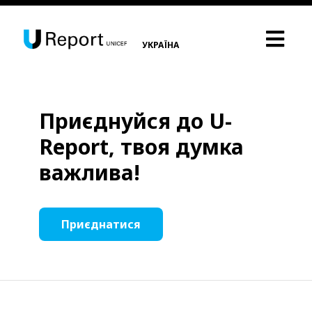
УКРАЇНА
Приєднуйся до U-
Report, твоя думка
важлива!
Приєднатися