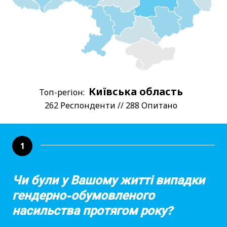
Київська область
Топ-регіон:
262 Респонденти // 288 Опитано
1
Чи були у Вашому житті випадки
гендерно-обумовленого
насильства протягом року?