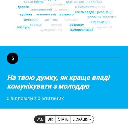
гроші
освіта
досі
житло
проблема
відпочинку
дороге
можливості
велика
можливостей
дозвілля
якість
влади
реалізації
куріння
активностей
вільного
робочих
підлітків
довкілля
дитячих
громади
інформації
громаді
вулиці
розвитку
послуги
навчання
саморозвитку
самореалізації
5
На твою думку, як краще владі
комунікувати з молоддю
0 відповіли з 0 опитаних
ВСЕ
ВІК
СТАТЬ
ЛОКАЦІЯ