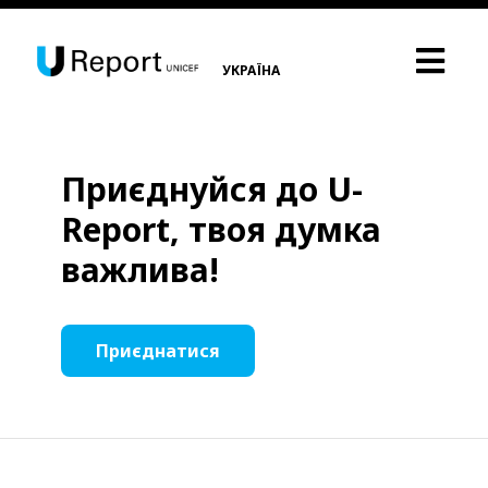
УКРАЇНА
Приєднуйся до U-
Report, твоя думка
важлива!
Приєднатися