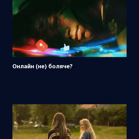
Онлайн (не) боляче?