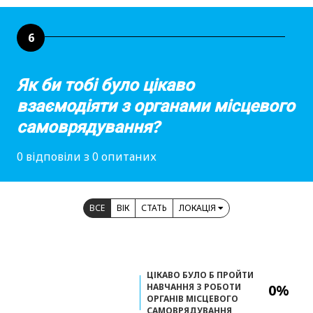
6
Як би тобі було цікаво
взаємодіяти з органами місцевого
самоврядування?
0 відповіли з 0 опитаних
ВСЕ
ВІК
СТАТЬ
ЛОКАЦІЯ
ЦІКАВО БУЛО Б ПРОЙТИ
НАВЧАННЯ З РОБОТИ
0%
ОРГАНІВ МІСЦЕВОГО
САМОВРЯДУВАННЯ