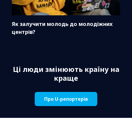
Як залучити молодь до молодіжних
центрів?
Ці люди змінюють країну на
краще
Про U-репортерів