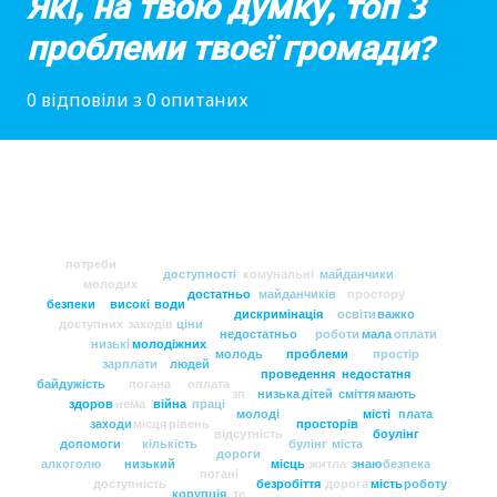
Які, на твою думку, топ 3
проблеми твоєї громади?
0 відповіли з 0 опитаних
потреби
доступності
комунальні
майданчики
молодих
достатньо
майданчиків
простору
безпеки
високі
води
дискримінація
освіти
важко
доступних
заходів
ціни
недостатньо
роботи
мала
оплати
низькі
молодіжних
молодь
проблеми
простір
зарплати
людей
проведення
недостатня
байдужість
погана
оплата
зп
низька
дітей
сміття
мають
здоров
нема
війна
праці
молоді
місті
плата
заходи
місця
рівень
просторів
відсутність
боулінг
допомоги
кількість
булінг
міста
дороги
алкоголю
низький
місць
житла
знаю
безпека
погані
доступність
безробіття
дорога
мість
роботу
корупція
те