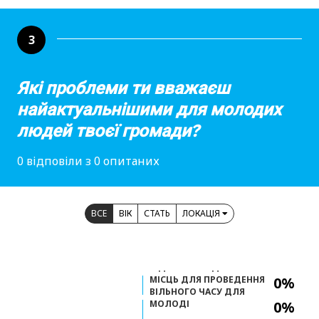
3
Які проблеми ти вважаєш
найактуальнішими для молодих
людей твоєї громади?
0 відповіли з 0 опитаних
ВСЕ
ВІК
СТАТЬ
ЛОКАЦІЯ
ВІДСУТНІСТЬ ДОСТУПНИХ
МІСЦЬ ДЛЯ ПРОВЕДЕННЯ
0%
ВІЛЬНОГО ЧАСУ ДЛЯ
МОЛОДІ
0%