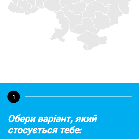
1
Обери варіант, який
стосується тебе: