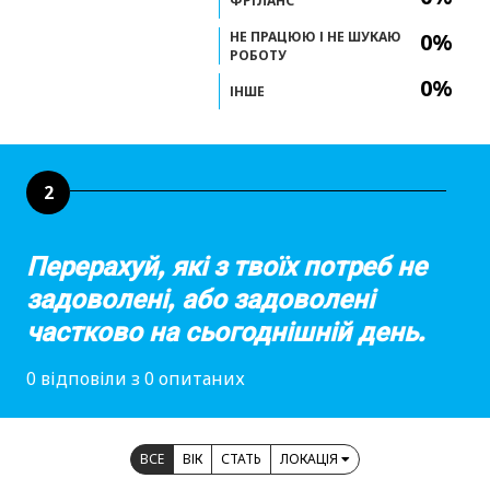
ФРІЛАНС
НЕ ПРАЦЮЮ І НЕ ШУКАЮ
0%
РОБОТУ
0%
ІНШЕ
2
Перерахуй, які з твоїх потреб не
задоволені, або задоволені
частково на сьогоднішній день.
0 відповіли з 0 опитаних
ВСЕ
ВІК
СТАТЬ
ЛОКАЦІЯ