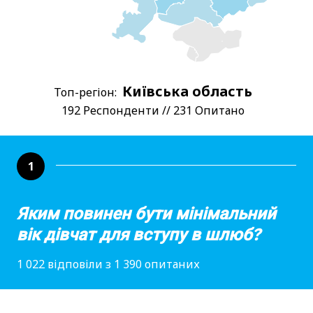
Київська область
Топ-регіон:
192 Респонденти // 231 Опитано
1
Яким повинен бути мінімальний
вік дівчат для вступу в шлюб?
1 022 відповіли з 1 390 опитаних