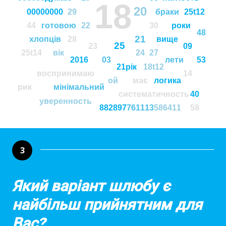
18
20
00000000
29
браки
25t12
44
готовою
22
30
роки
48
21
хлопцiв
28
вище
25
23
09
25t14
вік
24
27
2016
03
лети
53
21рiк
18t12
воспринимаю
14
ой
має
логика
рик
мінімальний
систематичность
40
уверенность
882897
761113
586411
58
3
Який варіант шлюбу є
найбільш прийнятним для
Вас?