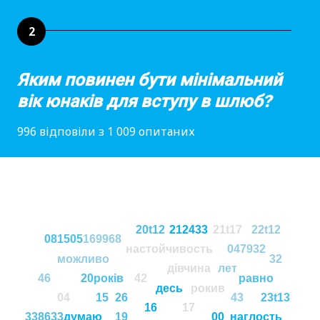
2
Яким повинен бути мінімальний
вік юнаків для вступу в шлюб?
996 відповіли з 1 009 опитаних
20t12
212433
21t17
22t12
081505
169968
настойчивость
047932
можливо
32
дівчина
лет
46
20років
42
равно
десь
рокив
04
15
26
43
23t13
16
17
338633
думаю
19
00
наглость