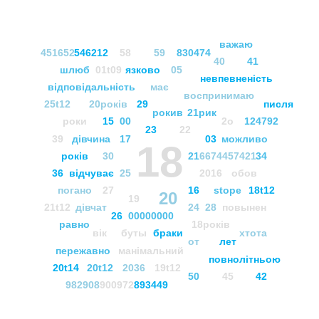
важаю
451652
546212
58
59
830474
40
41
шлюб
01t09
язково
05
невпевненість
відповідальність
має
воспринимаю
25t12
20рокiв
29
писля
рокив
21рик
роки
15
00
2o
124792
23
22
39
дівчина
17
03
можливо
18
рокiв
30
21
6674457421
34
36
відчуває
25
2016
обов
погано
27
16
stope
18t12
20
19
21t12
дівчат
24
28
повынен
26
00000000
равно
18років
вік
буты
браки
хтота
от
лет
пережавно
манімальний
повнолітньою
20t14
20t12
2036
19t12
50
45
42
982908
900972
893449