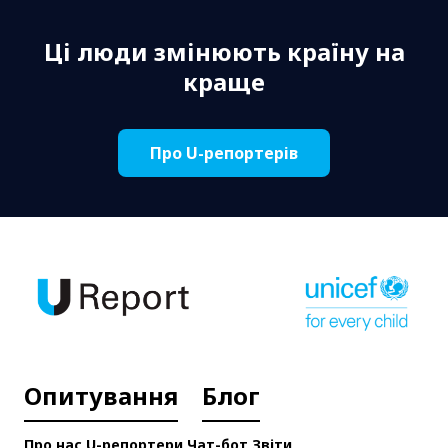
Ці люди змінюють країну на
краще
Про U-репортерів
Опитування
Блог
Про нас
U-репортери
Чат-бот
Звіти