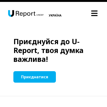
УКРАЇНА
Приєднуйся до U-
Report, твоя думка
важлива!
Приєднатися