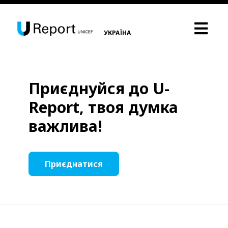
УКРАЇНА
Приєднуйся до U-
Report, твоя думка
важлива!
Приєднатися